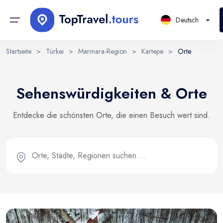
Deutsch
Startseite
>
Türkei
>
Marmara-Region
>
Kartepe
>
Orte
Kontinente
Sign in or create account
Sprache wählen
Sehenswürdigkeiten & Orte
Mit der Kontoerstellung stimmen Sie unseren
Länder
Nutzungsbedingungen und der Datenschutzerklärung zu.
EN
RU
UK
Entdecke die schönsten Orte, die einen Besuch wert sind.
Regionen
English
Русский
Українська
DE
E-Mail
PL
Städte
Deutsch
Polski
Bezirke
Continue with email
Orte
Reisen