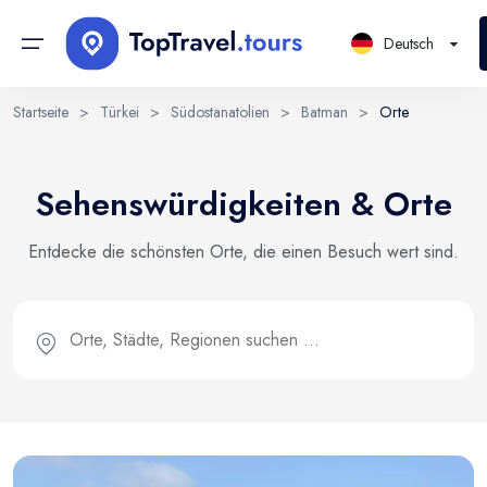
Deutsch
Startseite
>
Türkei
>
Südostanatolien
>
Batman
>
Orte
Kontinente
Sign in or create account
Sprache wählen
Sehenswürdigkeiten & Orte
Mit der Kontoerstellung stimmen Sie unseren
Länder
Nutzungsbedingungen und der Datenschutzerklärung zu.
EN
RU
UK
Entdecke die schönsten Orte, die einen Besuch wert sind.
Regionen
English
Русский
Українська
DE
E-Mail
PL
Städte
Deutsch
Polski
Bezirke
Continue with email
Orte
Reisen