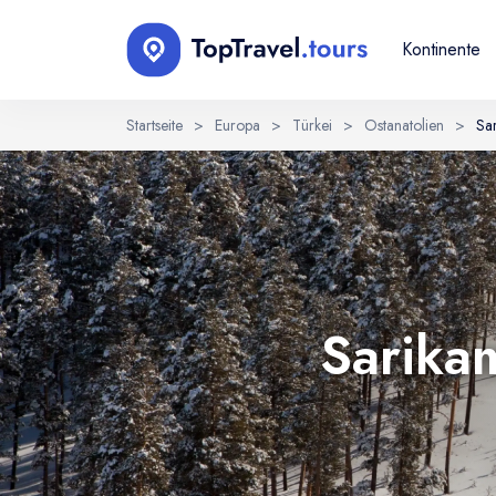
Kontinente
Startseite
>
Europa
>
Türkei
>
Ostanatolien
>
Sa
Sprache wählen
EN
RU
English
Русский
Sarikam