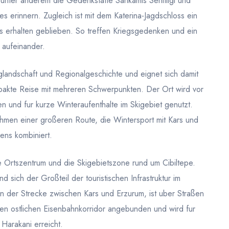
unter anderem die Gedenkstätte Sarikamis Sehitligi und
 erinnern. Zugleich ist mit dem Katerina-Jagdschloss ein
s erhalten geblieben. So treffen Kriegsgedenken und ein
 aufeinander.
rglandschaft und Regionalgeschichte und eignet sich damit
mpakte Reise mit mehreren Schwerpunkten. Der Ort wird vor
n und fur kurze Winteraufenthalte im Skigebiet genutzt.
men einer großeren Route, die Wintersport mit Kars und
ens kombiniert.
e Ortszentrum und die Skigebietszone rund um Cibiltepe.
d sich der Großteil der touristischen Infrastruktur im
 an der Strecke zwischen Kars und Erzurum, ist uber Straßen
den ostlichen Eisenbahnkorridor angebunden und wird fur
 Harakani erreicht.