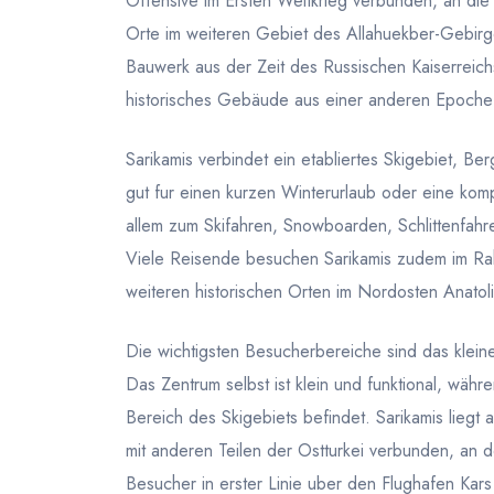
Offensive im Ersten Weltkrieg verbunden, an die 
Orte im weiteren Gebiet des Allahuekber-Gebirges
Bauwerk aus der Zeit des Russischen Kaiserreich
historisches Gebäude aus einer anderen Epoche
Sarikamis verbindet ein etabliertes Skigebiet, Be
gut fur einen kurzen Winterurlaub oder eine ko
allem zum Skifahren, Snowboarden, Schlittenfahre
Viele Reisende besuchen Sarikamis zudem im Rah
weiteren historischen Orten im Nordosten Anatoli
Die wichtigsten Besucherbereiche sind das klein
Das Zentrum selbst ist klein und funktional, währen
Bereich des Skigebiets befindet. Sarikamis liegt
mit anderen Teilen der Ostturkei verbunden, an 
Besucher in erster Linie uber den Flughafen Kars