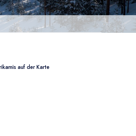
rikamis auf der Karte
Leaflet
|
© OSM
×
+
Sarikamis
−