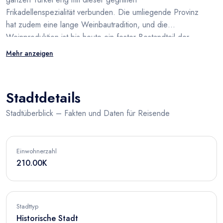
Frikadellenspezialität verbunden. Die umliegende Provinz
hat zudem eine lange Weinbautradition, und die
Weinproduktion ist bis heute ein fester Bestandteil der
regionalen Identität.
Mehr anzeigen
Stadtdetails
Stadtüberblick – Fakten und Daten für Reisende
Einwohnerzahl
210.00K
Stadttyp
Historische Stadt