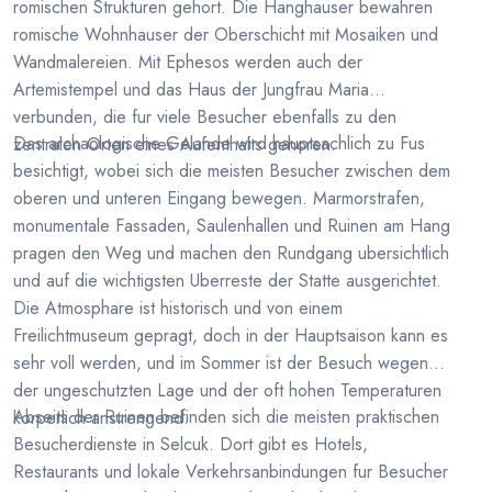
romischen Strukturen gehort. Die Hanghauser bewahren
romische Wohnhauser der Oberschicht mit Mosaiken und
Wandmalereien. Mit Ephesos werden auch der
Artemistempel und das Haus der Jungfrau Maria
verbunden, die fur viele Besucher ebenfalls zu den
Das archaologische Gelande wird hauptsachlich zu Fus
zentralen Orten eines Aufenthalts gehoren.
besichtigt, wobei sich die meisten Besucher zwischen dem
oberen und unteren Eingang bewegen. Marmorstrafen,
monumentale Fassaden, Saulenhallen und Ruinen am Hang
pragen den Weg und machen den Rundgang ubersichtlich
und auf die wichtigsten Uberreste der Statte ausgerichtet.
Die Atmosphare ist historisch und von einem
Freilichtmuseum gepragt, doch in der Hauptsaison kann es
sehr voll werden, und im Sommer ist der Besuch wegen
der ungeschutzten Lage und der oft hohen Temperaturen
Abseits der Ruinen befinden sich die meisten praktischen
korperlich anstrengend.
Besucherdienste in Selcuk. Dort gibt es Hotels,
Restaurants und lokale Verkehrsanbindungen fur Besucher