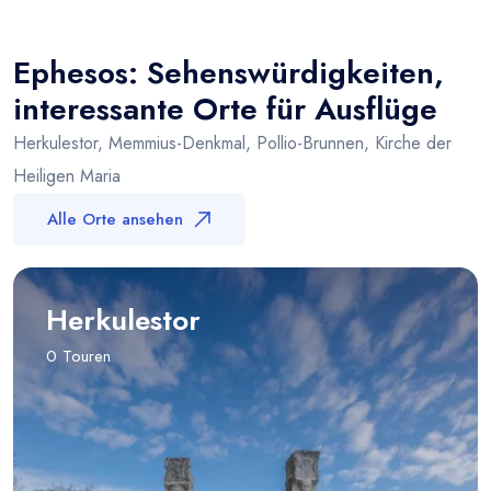
×
+
Ephesos
−
Ephesos: Sehenswürdigkeiten,
interessante Orte für Ausflüge
Herkulestor, Memmius-Denkmal, Pollio-Brunnen, Kirche der
Heiligen Maria
Alle Orte ansehen
Herkulestor
0 Touren