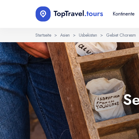
Kontinente
Startseite
>
Asien
>
Usbekistan
>
Gebiet Choresm
Sprache wählen
EN
RU
English
Русский
Se