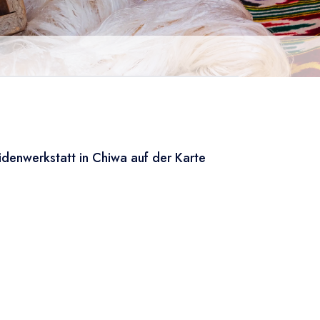
idenwerkstatt in Chiwa auf der Karte
Leaflet
|
© OSM
×
+
Seidenwerkstatt in Chiwa
−