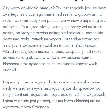
Czy warto odwiedzic Amasye? Tak, szczegolnie jesli szukasz
zwartego historycznego miasta nad rzeka, z grobowcami w
skale i waznymi zabytkami polozonymi w niewielkiej odleglosci
od siebie. To miejsce oferuje wiecej niz prosty cel na krotki
postoj, bo laczy starozytna nekropole krolewska, osmanskie
domy nad rzeka, zamek na wzgorzu oraz silna tozsamosc
historyczna zwiazana z ksztalceniem osmanskich ksiazat.
Wsrod rzeczy, ktore mozna tu robic, sa spacery nad rzeka,
odwiedzanie grobowcow w skale, zwiedzanie zamku
Harshena oraz ogladanie muzeum i wnetrz zabytkowych
budowli.
Najlepszy czas na wyjazd do Amasyi to wiosna albo jesien,
kiedy warunki sa zwykle najwygodniejsze do spacerow po
starym centrum i dojscia do miejsc polozonych na wzgorzach.
Latem w dolinie jest goracej, a zima bywa chlodniej niz na
wybrzezu Morza Czarnego.