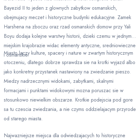
Bayezid II to jeden z glownych zabytkow osmanskich,
obejmujacy meczet i historyczne budynki edukacyjne. Zamek
Harshena na zboczu oraz rzad osmanskich domow przy Yali
Boyu dodaja kolejne warstwy historii, dzieki czemu w jednym
miejskim krajobrazie widac elementy antyczne, sredniowieczne
Miasto laczy kulture, spacery i nature w zwartym historycznym
i osmanskie.
otoczeniu, dlatego dobrze sprawdza sie na krotki wyjazd albo
jako konkretny przystanek nastawiony na zwiedzanie pieszo.
Miedzy nadrzecznymi widokami, zabytkami, skalnymi
formacjami i punktami widokowymi mozna poruszac sie w
stosunkowo niewielkim obszarze. Krotkie podejscia pod gore
sa tu czescia zwiedzania, a nie czyms oddzielajacym przyrode
od starego miasta.
Najwazniejsze miejsca dla odwiedzajacych to historyczne