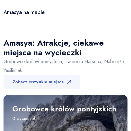
Amasya na mapie
Leaflet
|
© OSM
×
+
Amasya
−
Amasya: Atrakcje, ciekawe
miejsca na wycieczki
Grobowce królów pontyjskich, Twierdza Harsena, Nabrzeże
Yesilirmak
Zobacz wszystkie miejsca
Grobowce królów pontyjskich
0 wycieczek