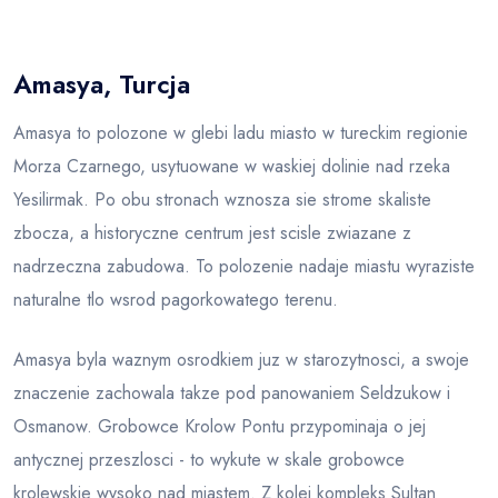
Blog
Amasya, Turcja
Amasya to polozone w glebi ladu miasto w tureckim regionie
Morza Czarnego, usytuowane w waskiej dolinie nad rzeka
Yesilirmak. Po obu stronach wznosza sie strome skaliste
zbocza, a historyczne centrum jest scisle zwiazane z
nadrzeczna zabudowa. To polozenie nadaje miastu wyraziste
naturalne tlo wsrod pagorkowatego terenu.
Amasya byla waznym osrodkiem juz w starozytnosci, a swoje
znaczenie zachowala takze pod panowaniem Seldzukow i
Osmanow. Grobowce Krolow Pontu przypominaja o jej
antycznej przeszlosci - to wykute w skale grobowce
krolewskie wysoko nad miastem. Z kolei kompleks Sultan