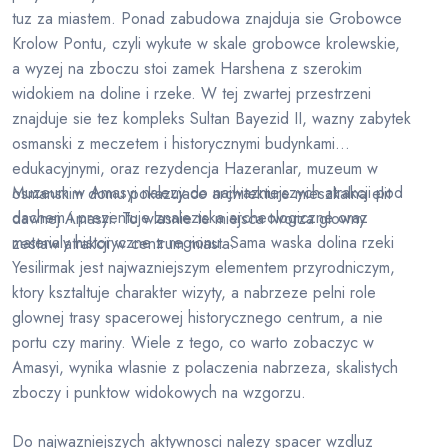
tuz za miastem. Ponad zabudowa znajduja sie Grobowce
Krolow Pontu, czyli wykute w skale grobowce krolewskie,
a wyzej na zboczu stoi zamek Harshena z szerokim
widokiem na doline i rzeke. W tej zwartej przestrzeni
znajduje sie tez kompleks Sultan Bayezid II, wazny zabytek
osmanski z meczetem i historycznymi budynkami
edukacyjnymi, oraz rezydencja Hazeranlar, muzeum w
Muzeum w Amasyi nalezy do najwazniejszych atrakcji pod
osmanskim domu pokazujace architekture mieszkalna elit
dachem i prezentuje znaleziska archeologiczne oraz
dawnej Amasyi. To wlasnie te miejsca tworza glowny
materialy historyczne z regionu. Sama waska dolina rzeki
zestaw atrakcji w centrum miasta.
Yesilirmak jest najwazniejszym elementem przyrodniczym,
ktory ksztaltuje charakter wizyty, a nabrzeze pelni role
glownej trasy spacerowej historycznego centrum, a nie
portu czy mariny. Wiele z tego, co warto zobaczyc w
Amasyi, wynika wlasnie z polaczenia nabrzeza, skalistych
zboczy i punktow widokowych na wzgorzu.
Do najwazniejszych aktywnosci nalezy spacer wzdluz