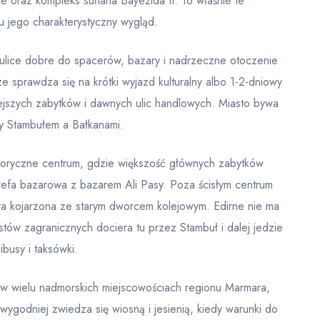
ne oraz kompleks sułtana Bayezida II. To właśnie te
stu jego charakterystyczny wygląd.
 ulice dobre do spacerów, bazary i nadrzeczne otoczenie
ze sprawdza się na krótki wyjazd kulturalny albo 1-2-dniowy
ejszych zabytków i dawnych ulic handlowych. Miasto bywa
zy Stambułem a Bałkanami.
storyczne centrum, gdzie większość głównych zabytków
refa bazarowa z bazarem Ali Pasy. Poza ścisłym centrum
sta kojarzona ze starym dworcem kolejowym. Edirne nie ma
stów zagranicznych dociera tu przez Stambuł i dalej jedzie
busy i taksówki.
ż w wielu nadmorskich miejscowościach regionu Marmara,
ajwygodniej zwiedza się wiosną i jesienią, kiedy warunki do