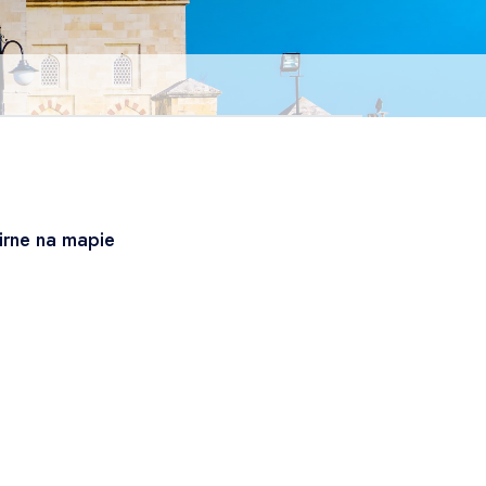
irne na mapie
Leaflet
|
© OSM
×
+
Edirne
−