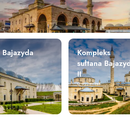
 Bajazyda
Kompleks
sułtana Bajazy
II
0 wycieczek