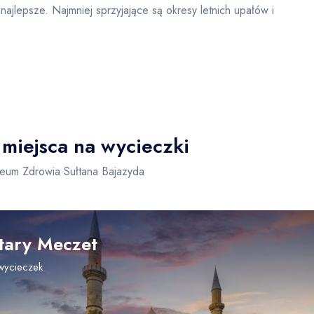
ajlepsze. Najmniej sprzyjające są okresy letnich upałów i
 miejsca na wycieczki
zeum Zdrowia Sułtana Bajazyda
tary Meczet
wycieczek