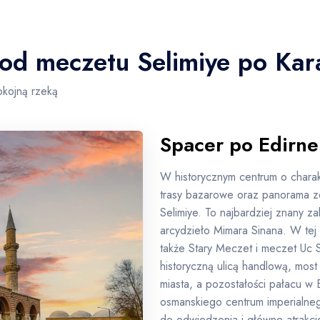
 od meczetu Selimiye po Kar
okojną rzeką
Spacer po Edirne
W historycznym centrum o charak
trasy bazarowe oraz panorama z
Selimiye. To najbardziej znany 
arcydzieło Mimara Sinana. W tej s
także Stary Meczet i meczet Uc S
historyczną ulicą handlową, mos
miasta, a pozostałości pałacu w 
osmanskiego centrum imperialne
do odwiedzenia i główne atrakcje