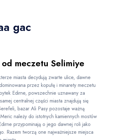
aa gac
 od meczetu Selimiye
terze miasta decydują zwarte ulice, dawne
dominowana przez kopułę i minarety meczetu
zabytek Edirne, powszechnie uznawany za
amej centralnej części miasta znajdują się
erefeli, bazar Ali Pasy pozostaje ważną
t Meric należy do istotnych kamiennych mostów
Edirne przypominają o jego dawnej roli jako
go. Razem tworzą one najważniejsze miejsca
 miasta.