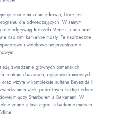
ejmuje znane muzeum zdrowia, które jest
 programu dla odwiedzających. W samym
 rolę odgrywają też rzeki Meric i Tunca oraz
one nad nimi kamienne mosty. Te nadrzeczne
a spacerowe i widokowe niż przestrzeń o
inowym.
należą zwiedzanie głównych osmanskich
ym centrum i bazarach, oglądanie kamiennych
 oraz wizyta w kompleksie sułtana Bayezida II
wiedzaniem wielu podróżnych traktuje Edirne
 lądowej między Stambułem a Bałkanami. W
ególnie znane z tava cigeri, a badem ezmesi to
Edirne.