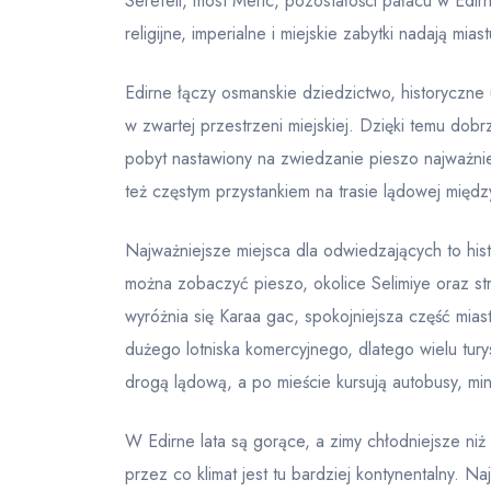
Serefeli, most Meric, pozostałości pałacu w Edir
religijne, imperialne i miejskie zabytki nadają mia
Edirne łączy osmanskie dziedzictwo, historyczne
w zwartej przestrzeni miejskiej. Dzięki temu dobr
pobyt nastawiony na zwiedzanie pieszo najważni
też częstym przystankiem na trasie lądowej międ
Najważniejsze miejsca dla odwiedzających to hi
można zobaczyć pieszo, okolice Selimiye oraz st
wyróżnia się Karaa gac, spokojniejsza część mia
dużego lotniska komercyjnego, dlatego wielu tury
drogą lądową, a po mieście kursują autobusy, mini
W Edirne lata są gorące, a zimy chłodniejsze ni
przez co klimat jest tu bardziej kontynentalny. N