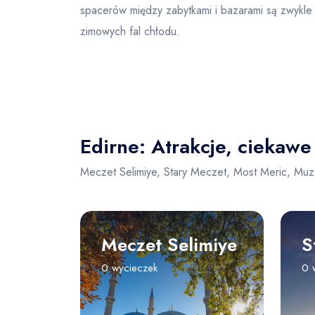
spacerów między zabytkami i bazarami są zwykle n
zimowych fal chłodu.
Edirne: Atrakcje, ciekawe
Meczet Selimiye, Stary Meczet, Most Meric, Mu
Meczet Selimiye
S
0 wycieczek
0 