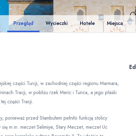
Przegląd
Wycieczki
Hotele
Miejsca
Ed
jskiej części Turcji, w zachodniej części regionu Marmara,
ninach Tracji, w pobliżu rzek Meric i Tunca, a jego płaski
ej części Tracji.
y, ponieważ przed Stambułem pełniło funkcję stolicy
się m.in. meczet Selimiye, Stary Meczet, meczet Uc