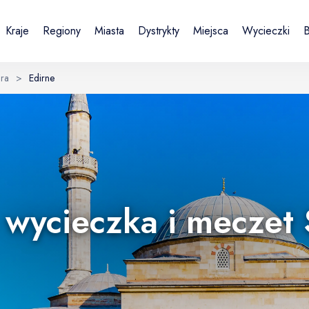
Kraje
Regiony
Miasta
Dystrykty
Miejsca
Wycieczki
B
ra
>
Edirne
Sign in or create account
Zakładając konto, akceptujesz Regulamin i Politykę prywatności.
UK
DE
Українська
Deutsch
E-mail
- wycieczka i meczet 
Continue with email