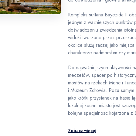
Kompleks sułtana Bayezida II ob
jednym z ważniejszych punktów
doświadczeniu zwiedzania istotną
widoki tworzone przez przerzuc
okolice służą raczej jako miejsc
charakterze nadmorskim czy mar
Do najważniejszych aktywności 
meczetów, spacer po historyczn
mostów na rzekach Meric i Tunca
i Muzeum Zdrowia. Poza samym z
jako krótki przystanek na trasie
lokalnej kuchni miasto jest szcz
kolejna specjalnosc kojarzona z 
Zobacz więcej