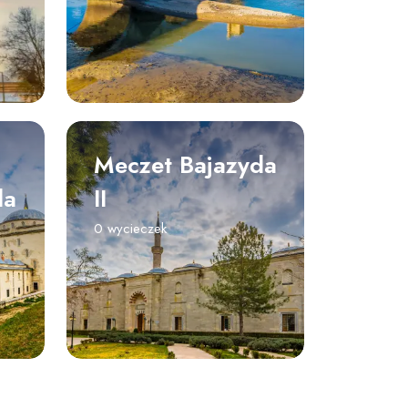
Meczet Bajazyda
da
II
0 wycieczek