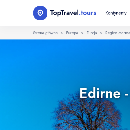
Kontynenty
Strona główna
>
Europa
>
Turcja
>
Region Marma
Wybierz język
EN
RU
English
Русский
Edirne 