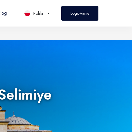
log
Polski
Logowanie
PL
Polski
Selimiye