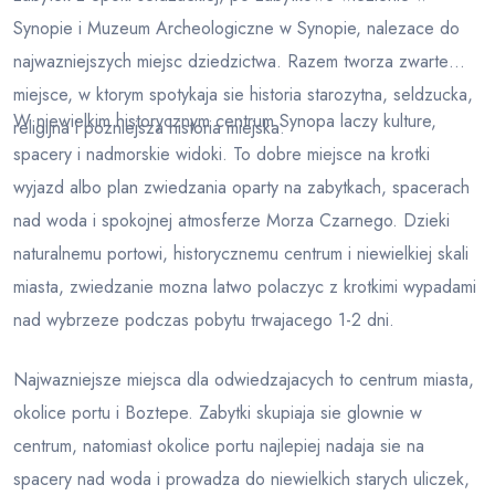
Synopie i Muzeum Archeologiczne w Synopie, nalezace do
najwazniejszych miejsc dziedzictwa. Razem tworza zwarte
miejsce, w ktorym spotykaja sie historia starozytna, seldzucka,
W niewielkim historycznym centrum Synopa laczy kulture,
religijna i pozniejsza historia miejska.
spacery i nadmorskie widoki. To dobre miejsce na krotki
wyjazd albo plan zwiedzania oparty na zabytkach, spacerach
nad woda i spokojnej atmosferze Morza Czarnego. Dzieki
naturalnemu portowi, historycznemu centrum i niewielkiej skali
miasta, zwiedzanie mozna latwo polaczyc z krotkimi wypadami
nad wybrzeze podczas pobytu trwajacego 1-2 dni.
Najwazniejsze miejsca dla odwiedzajacych to centrum miasta,
okolice portu i Boztepe. Zabytki skupiaja sie glownie w
centrum, natomiast okolice portu najlepiej nadaja sie na
spacery nad woda i prowadza do niewielkich starych uliczek,