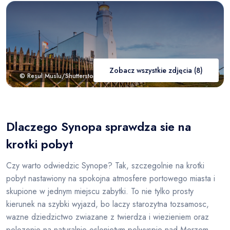
Zobacz wszystkie zdjęcia (8)
© Resul Muslu/Shutterstock.com
Dlaczego Synopa sprawdza sie na
krotki pobyt
Czy warto odwiedzic Synope? Tak, szczegolnie na krotki
pobyt nastawiony na spokojna atmosfere portowego miasta i
skupione w jednym miejscu zabytki. To nie tylko prosty
kierunek na szybki wyjazd, bo laczy starozytna tozsamosc,
wazne dziedzictwo zwiazane z twierdza i wiezieniem oraz
polozenie na naturalnie oslonietym polwyspie nad Morzem