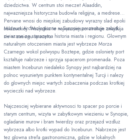
dziedzictwa. W centrum stoi meczet Alaaddin,
najwazniejsza historyczna budowla religijna, a medrese
Pervane wnosi do miejskiej zabudowy wyrazny slad epoki
Muzeum Archeologiczne w Synopie prezentuje zabytki
seldzuckiej. Wszystkie te najwazniejsze atrakcje znajduja
zwiazane ze starozytna historia miasta i regionu. Glownym
sie w zasiegu spaceru.
naturalnym otoczeniem miasta jest wybrzeze Morza
Czarnego wokol polwyspu Boztepe, gdzie osloniety port
ksztaltuje nabrzeze i sprzyja spacerom promenada. Poza
miastem Inceburun niedaleko Synopy jest najbardziej na
polnoc wysunietym punktem kontynentalnej Turcji i nalezy
do glownych miejsc wartych zobaczenia podczas krotkiej
wycieczki nad wybrzeze.
Najczesciej wybierane aktywnosci to spacer po porcie i
starym centrum, wizyta w zabytkowym wiezieniu w Synopie,
ogladanie murow i bram twierdzy oraz przejazd wzdluz
wybrzeza albo krotki wypad do Inceburun. Nabrzeze jest
tez glowna strefa gastronomiczna, gdzie w lokalnych