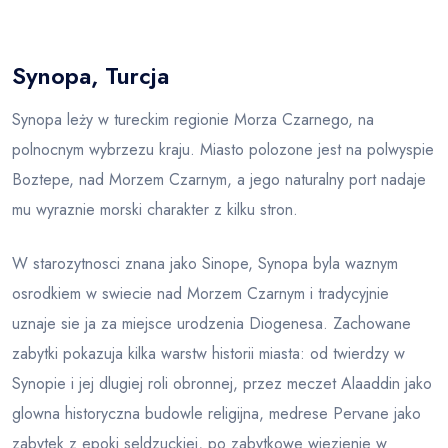
Blog
Synopa, Turcja
Synopa leży w tureckim regionie Morza Czarnego, na
polnocnym wybrzezu kraju. Miasto polozone jest na polwyspie
Boztepe, nad Morzem Czarnym, a jego naturalny port nadaje
mu wyraznie morski charakter z kilku stron.
W starozytnosci znana jako Sinope, Synopa byla waznym
osrodkiem w swiecie nad Morzem Czarnym i tradycyjnie
uznaje sie ja za miejsce urodzenia Diogenesa. Zachowane
zabytki pokazuja kilka warstw historii miasta: od twierdzy w
Synopie i jej dlugiej roli obronnej, przez meczet Alaaddin jako
glowna historyczna budowle religijna, medrese Pervane jako
zabytek z epoki seldzuckiej, po zabytkowe wiezienie w