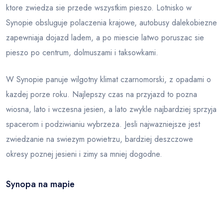
ktore zwiedza sie przede wszystkim pieszo. Lotnisko w
Synopie obsluguje polaczenia krajowe, autobusy dalekobiezne
zapewniaja dojazd ladem, a po miescie latwo poruszac sie
pieszo po centrum, dolmuszami i taksowkami.
W Synopie panuje wilgotny klimat czarnomorski, z opadami o
kazdej porze roku. Najlepszy czas na przyjazd to pozna
wiosna, lato i wczesna jesien, a lato zwykle najbardziej sprzyja
spacerom i podziwianiu wybrzeza. Jesli najwazniejsze jest
zwiedzanie na swiezym powietrzu, bardziej deszczowe
okresy poznej jesieni i zimy sa mniej dogodne.
Synopa na mapie
Leaflet
|
© OSM
×
+
Synopa