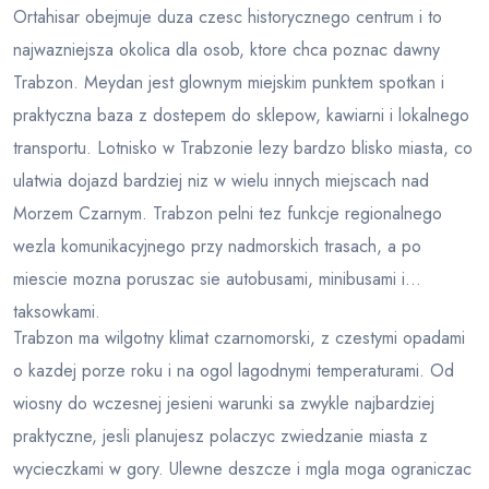
Ortahisar obejmuje duza czesc historycznego centrum i to
najwazniejsza okolica dla osob, ktore chca poznac dawny
Trabzon. Meydan jest glownym miejskim punktem spotkan i
praktyczna baza z dostepem do sklepow, kawiarni i lokalnego
transportu. Lotnisko w Trabzonie lezy bardzo blisko miasta, co
ulatwia dojazd bardziej niz w wielu innych miejscach nad
Morzem Czarnym. Trabzon pelni tez funkcje regionalnego
wezla komunikacyjnego przy nadmorskich trasach, a po
miescie mozna poruszac sie autobusami, minibusami i
taksowkami.
Trabzon ma wilgotny klimat czarnomorski, z czestymi opadami
o kazdej porze roku i na ogol lagodnymi temperaturami. Od
wiosny do wczesnej jesieni warunki sa zwykle najbardziej
praktyczne, jesli planujesz polaczyc zwiedzanie miasta z
wycieczkami w gory. Ulewne deszcze i mgla moga ograniczac