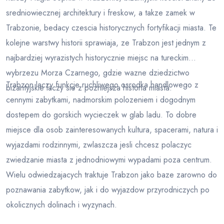
sredniowiecznej architektury i freskow, a takze zamek w
Trabzonie, bedacy czescia historycznych fortyfikacji miasta. Te
kolejne warstwy historii sprawiaja, ze Trabzon jest jednym z
najbardziej wyrazistych historycznie miejsc na tureckim
wybrzezu Morza Czarnego, gdzie wazne dziedzictwo
Trabzon laczy funkcje ruchliwego osrodka handlowego z
bizantyjskie laczy sie z pozniejsza historia miasta.
cennymi zabytkami, nadmorskim polozeniem i dogodnym
dostepem do gorskich wycieczek w glab ladu. To dobre
miejsce dla osob zainteresowanych kultura, spacerami, natura i
wyjazdami rodzinnymi, zwlaszcza jesli chcesz polaczyc
zwiedzanie miasta z jednodniowymi wypadami poza centrum.
Wielu odwiedzajacych traktuje Trabzon jako baze zarowno do
poznawania zabytkow, jak i do wyjazdow przyrodniczych po
okolicznych dolinach i wyzynach.