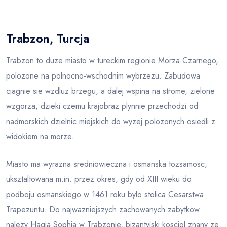
Blog
Trabzon, Turcja
Trabzon to duze miasto w tureckim regionie Morza Czarnego,
polozone na polnocno-wschodnim wybrzezu. Zabudowa
ciagnie sie wzdluz brzegu, a dalej wspina na strome, zielone
wzgorza, dzieki czemu krajobraz plynnie przechodzi od
nadmorskich dzielnic miejskich do wyzej polozonych osiedli z
widokiem na morze.
Miasto ma wyrazna sredniowieczna i osmanska tozsamosc,
uksztaltowana m.in. przez okres, gdy od XIII wieku do
podboju osmanskiego w 1461 roku bylo stolica Cesarstwa
Trapezuntu. Do najwazniejszych zachowanych zabytkow
nalezy Hagia Sophia w Trabzonie, bizantyjski kosciol znany ze