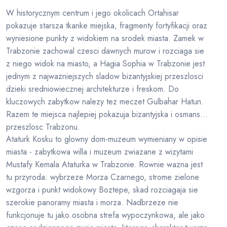
W historycznym centrum i jego okolicach Ortahisar
pokazuje starsza tkanke miejska, fragmenty fortyfikacji oraz
wyniesione punkty z widokiem na srodek miasta. Zamek w
Trabzonie zachowal czesci dawnych murow i rozciaga sie
z niego widok na miasto, a Hagia Sophia w Trabzonie jest
jednym z najwazniejszych sladow bizantyjskiej przeszlosci
dzieki sredniowiecznej architekturze i freskom. Do
kluczowych zabytkow nalezy tez meczet Gulbahar Hatun.
Razem te miejsca najlepiej pokazuja bizantyjska i osmanska
przeszlosc Trabzonu.
Ataturk Kosku to glowny dom-muzeum wymieniany w opisie
miasta - zabytkowa willa i muzeum zwiazane z wizytami
Mustafy Kemala Ataturka w Trabzonie. Rownie wazna jest
tu przyroda: wybrzeze Morza Czarnego, strome zielone
wzgorza i punkt widokowy Boztepe, skad rozciagaja sie
szerokie panoramy miasta i morza. Nadbrzeze nie
funkcjonuje tu jako osobna strefa wypoczynkowa, ale jako