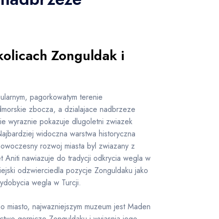
olicach Zonguldak i
gularnym, pagorkowatym terenie
dmorskie zbocza, a dzialajace nadbrzeze
ie wyraznie pokazuje dlugoletni zwiazek
Najbardziej widoczna warstwa historyczna
nowoczesny rozwoj miasta byl zwiazany z
niti nawiazuje do tradycji odkrycia wegla w
miejski odzwierciedla pozycje Zonguldaku jako
dobycia wegla w Turcji.
amo miasto, najwazniejszym muzeum jest Maden
ictwo gornicze Zonguldaku i wyjasnia jego