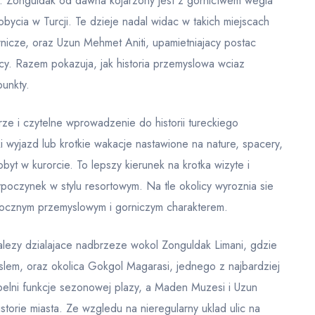
. Zonguldak od dawna kojarzony jest z gornictwem wegla
cia w Turcji. Te dzieje nadal widac w takich miejscach
nicze, oraz Uzun Mehmet Aniti, upamietniajacy postac
icy. Razem pokazuja, jak historia przemyslowa wciaz
punkty.
rze i czytelne wprowadzenie do historii tureckiego
 wyjazd lub krotkie wakacje nastawione na nature, spacery,
pobyt w kurorcie. To lepszy kierunek na krotka wizyte i
ypoczynek w stylu resortowym. Na tle okolicy wyroznia sie
ocznym przemyslowym i gorniczym charakterem.
alezy dzialajace nadbrzeze wokol Zonguldak Limani, gdzie
yslem, oraz okolica Gokgol Magarasi, jednego z najbardziej
pelni funkcje sezonowej plazy, a Maden Muzesi i Uzun
storie miasta. Ze wzgledu na nieregularny uklad ulic na