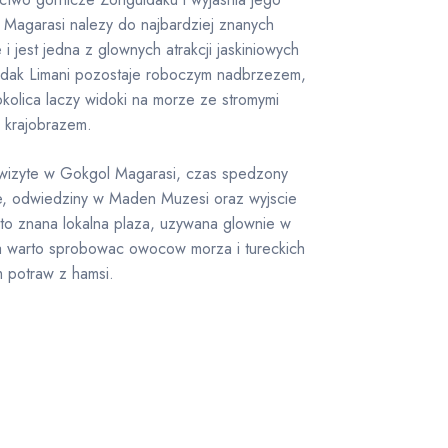
Magarasi nalezy do najbardziej znanych
i jest jedna z glownych atrakcji jaskiniowych
dak Limani pozostaje roboczym nadbrzezem,
 okolica laczy widoki na morze ze stromymi
 krajobrazem.
e wizyte w Gokgol Magarasi, czas spedzony
ie, odwiedziny w Maden Muzesi oraz wyjscie
i to znana lokalna plaza, uzywana glownie w
ta warto sprobowac owocow morza i tureckich
m potraw z hamsi.