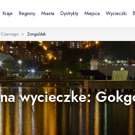
Kraje
Regiony
Miasta
Dystrykty
Miejsca
Wycieczki
B
 Czarnego
>
Zonguldak
Sign in or create account
Zakładając konto, akceptujesz Regulamin i Politykę prywatności.
UK
DE
Українська
Deutsch
E-mail
na wycieczke: Gokg
Continue with email