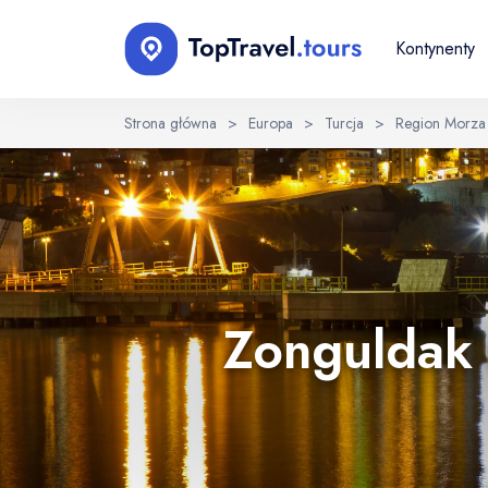
Kontynenty
Strona główna
>
Europa
>
Turcja
>
Region Morza
Wybierz język
EN
RU
English
Русский
Zonguldak 