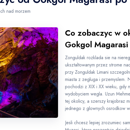
czach nad morzem
Co zobaczyc w ok
Gokgol Magarasi
Zonguldak rozklada sie na niere
uksztaltowanym przez strome na
przy Zonguldak Limani szczegoln
miasta z zegluga i przemyslem. 
pochodzi z XIX i XX wieku, gdy 
wydobyciem wegla. Uzun Mehmet A
tej okolicy, a szerszy krajobraz 
jednego z glownych osrodkow wy
Jesli chcesz lepiej zrozumiec s
Muzesi, ktore prezentuje dziedz