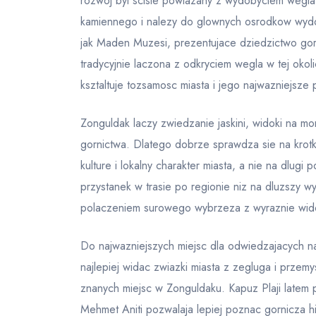
rozwoj byl scisle powiazany z wydobyciem wegla
kamiennego i nalezy do glownych osrodkow wydoby
jak Maden Muzesi, prezentujace dziedzictwo gor
tradycyjnie laczona z odkryciem wegla w tej okol
ksztaltuje tozsamosc miasta i jego najwazniejsze 
Zonguldak laczy zwiedzanie jaskini, widoki na mo
gornictwa. Dlatego dobrze sprawdza sie na krotki
kulture i lokalny charakter miasta, a nie na dlugi 
przystanek w trasie po regionie niz na dluzszy w
polaczeniem surowego wybrzeza z wyraznie wid
Do najwazniejszych miejsc dla odwiedzajacych n
najlepiej widac zwiazki miasta z zegluga i przem
znanych miejsc w Zonguldaku. Kapuz Plaji latem 
Mehmet Aniti pozwalaja lepiej poznac gornicza hi