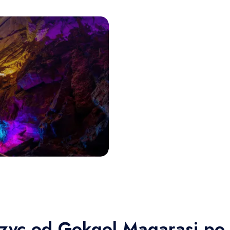
zyc od Gokgol Magarasi po