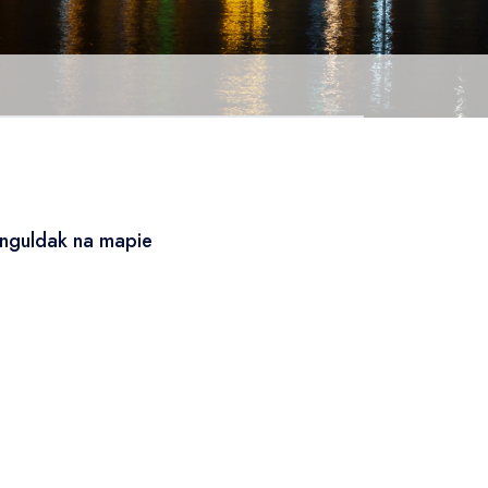
nguldak na mapie
Leaflet
|
© OSM
×
+
Zonguldak
−