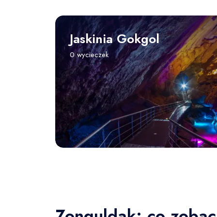
Jaskinia Gokgol
0 wycieczek
Zonguldak: co zobac