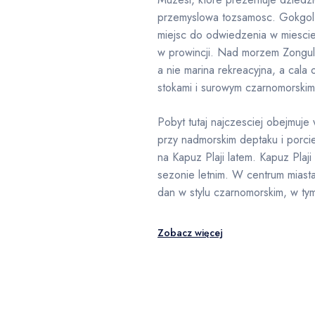
przemyslowa tozsamosc. Gokgol 
miejsc do odwiedzenia w miescie 
w prowincji. Nad morzem Zongul
a nie marina rekreacyjna, a cala
stokami i surowym czarnomorskim
Pobyt tutaj najczesciej obejmuj
przy nadmorskim deptaku i porc
na Kapuz Plaji latem. Kapuz Plaj
sezonie letnim. W centrum mias
dan w stylu czarnomorskim, w ty
Zobacz więcej