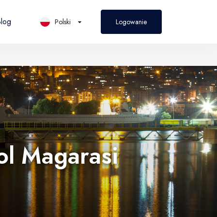
log
Polski
Logowanie
PL
Polski
ol Magarasi