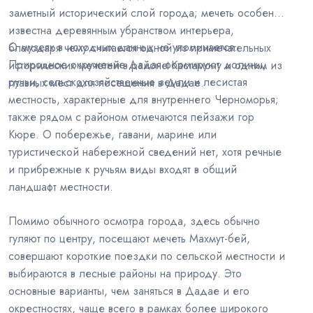
заметный исторический слой города; мечеть особенно
известна деревянным убранством интерьера,
О музеях в исходных данных не упоминается.
благодаря чему считается одной из примечательных
Природное окружение Дадая формируют долины,
исторических мечетей в районе Кастамону и одним из
ручьи, сельскохозяйственные земли и лесистая
главных мест для посещения в Дадае.
местность, характерные для внутреннего Черноморья;
также рядом с районом отмечаются пейзажи гор
Кюре. О побережье, гавани, марине или
туристической набережной сведений нет, хотя речные
и прибрежные к ручьям виды входят в общий
ландшафт местности.
Помимо обычного осмотра города, здесь обычно
гуляют по центру, посещают мечеть Махмут-бей,
совершают короткие поездки по сельской местности и
выбираются в лесные районы на природу. Это
основные варианты, чем заняться в Дадае и его
окрестностях, чаще всего в рамках более широкого