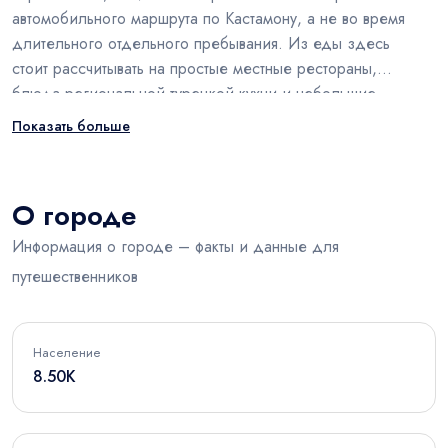
автомобильного маршрута по Кастамону, а не во время
длительного отдельного пребывания. Из еды здесь
стоит рассчитывать на простые местные рестораны,
блюда региональной турецкой кухни и небольшие
кафе; в Дадае и окрестностях к местной гастрономии
Показать больше
относятся и такие блюда Кастамону, как бандума и
этли экмек.
О городе
Информация о городе – факты и данные для
путешественников
Население
8.50K