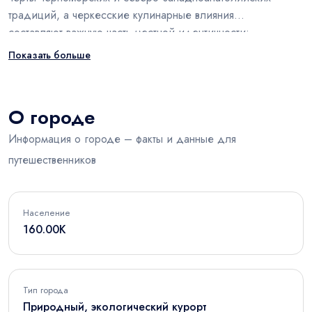
традиций, а черкесские кулинарные влияния
составляют важную часть местной идентичности;
особенно с Акчакоджей связаны рыбные рестораны
Показать больше
черноморской кухни.
О городе
Информация о городе – факты и данные для
путешественников
Население
160.00K
Тип города
Природный, экологический курорт