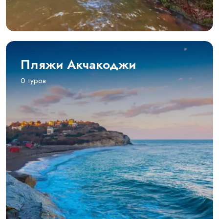
Пляжи Акчакоджи
0 туров