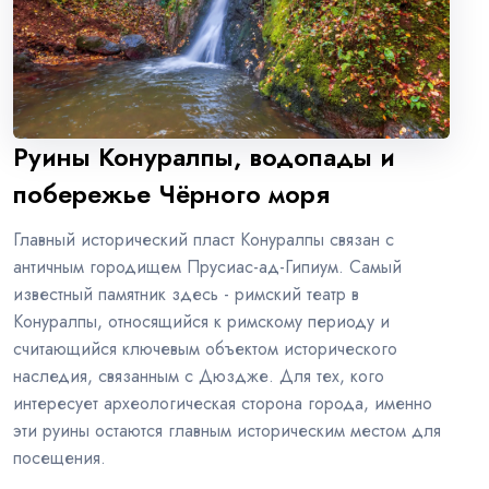
Руины Конуралпы, водопады и
побережье Чёрного моря
Главный исторический пласт Конуралпы связан с
античным городищем Прусиас-ад-Гипиум. Самый
известный памятник здесь - римский театр в
Конуралпы, относящийся к римскому периоду и
считающийся ключевым объектом исторического
наследия, связанным с Дюздже. Для тех, кого
интересует археологическая сторона города, именно
эти руины остаются главным историческим местом для
посещения.