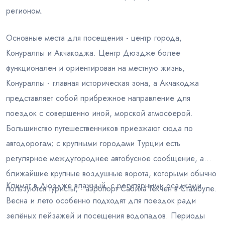
регионом.
Основные места для посещения - центр города,
Конуралпы и Акчакоджа. Центр Дюздже более
функционален и ориентирован на местную жизнь,
Конуралпы - главная историческая зона, а Акчакоджа
представляет собой прибрежное направление для
поездок с совершенно иной, морской атмосферой.
Большинство путешественников приезжают сюда по
автодорогам; с крупными городами Турции есть
регулярное междугороднее автобусное сообщение, а
ближайшие крупные воздушные ворота, которыми обычно
Климат в Дюздже влажный, с регулярными осадками.
пользуются туристы, - аэропорт Сабиха Гёкчен в Стамбуле.
Весна и лето особенно подходят для поездок ради
зелёных пейзажей и посещения водопадов. Периоды