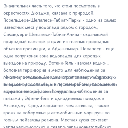
Значительная часть того, что стоит посмотреть в
окрестностях Дюздже, связана с природой.
Гюзельдере-Шелалеси-Табиат-Паркы - одно из самых
известных мест у водопада рядом с городом,
Самандере-Шелалеси-Табиат-Аниты - охраняемый
природный памятник и один из главных природных
объектов провинции, а Айдынпынар-Шелалеси - ещё
одна популярная зона водопадов для коротких
выездов на природу. Эфтени-Гёль - важная водно-
болотная территория и место для наблюдения за
Многие поездки в Дюздже строятся вокруг коротких
птицами, а Акчакоджа предлагает пляжи, набережную
выездов к водопадам и в лесные районы, посещения
и черноморское побережье, заметно отличающееся от
археологической зоны Конуралпы, наблюдения за
внутреннего городского ландшафта.
птицами у Эфтени-Гёль и однодневных поездок в
Акчакоджу. Среди вариантов, чем заняться, - также
время на побережье и автомобильные маршруты по
горным пейзажам региона. Местная кухня сочетает
черты черноморских и северо-западноанатолийских