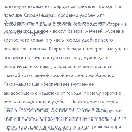
поездку выездами на природу за пределы города. На
практике Кахраманмараш особенно удобен для
Основные места для посещения сосредоточены в
пребывания на 1-2 дня с сочетанием городской истории и
историческом центре - вокруг базара, мечетей, музеев и
коротких экскурсий.
крепостного холма; эту часть города удобнее всего
осматривать пешком. Квартал базара и центральные улицы
образуют главную прогулочную зону, музеи дают
исторический контекст, а крепостной холм остается
главной возвышенной точкой над центром. Аэропорт
Кахраманмараша обеспечивает внутреннее
авиасообщение недалеко от города, поэтому короткие
поездки сюда вполне удобны. По автодорогам город
Лето в Кахраманмараше жаркое и сухое, а зима
связан с Газиантепом, Аданой, Малатьей и маршрутами
холоднее, чем на средиземноморском побережье, из-за
Центральной Анатолии, а местный транспорт включает
внутреннего расположения и высоты над уровнем моря.
городские автобусы, маршрутки и такси.