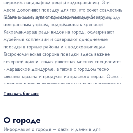
широким ландшафтом реки и водохранилищ. Эти
места дополняют поездку для тех, кто хочет совместить
Обычно здесь гуляют по историческому базару и
посещение музеев с короткими выездами на природу.
центральным улицам, поднимаются к крепости
Кахраманмараш ради видов на город, осматривают
музейные коллекции и совершают однодневные
поездки в горные районы и к водохранилищам.
Гастрономическая сторона поездки здесь важнее
вечерней жизни: самая известная местная специалитет
- марашское дондурме, а также с городом тесно
связаны тархана и продукты из красного перца. Основу
местного питания составляют традиционные рестораны,
кебабные, кондитерские и лавки с мороженым, а
Показать больше
среди местных покупок чаще всего выбирают
продукцию, связанную с мороженым, тархану, изделия
из красного перца и традиционные медные изделия.
О городе
Информация о городе – факты и данные для