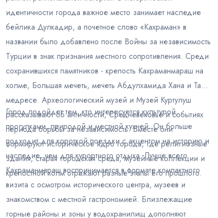
идентичности города важное место занимает наследие
бейлика Дулкадир, а почетное слово «Кахраман» в
названии было добавлено после Войны за независимость
Турции в знак признания местного сопротивления. Среди
сохранившихся памятников - крепость Кахраманмараш на
холме, Большая мечеть, мечеть Абдулхамида Хана и Таш-
медресе. Археологический музей и Музей Куртулуш
Город подойдет тем, кто интересуется культурой,
рассказывают об античности, Средневековье и событиях
прогулками, природой и местной кухней. Он больше
периода борьбы за независимость. Вместе они
подходит для короткой поездки с акцентом на историю и
формируют историческое ядро города, где религиозные
наследие, чем для курортного отдыха. Лучше всего
здания, старая городская среда, музейные коллекции и
Кахраманмараш воспринимается в формате компактного
крепостной холм отражают разные этапы его прошлого.
визита с осмотром исторического центра, музеев и
знакомством с местной гастрономией. Близлежащие
горные районы и зоны у водохранилищ дополняют