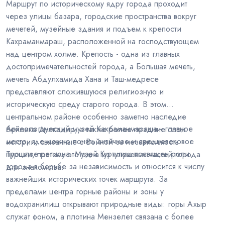
Маршрут по историческому ядру города проходит
через улицы базара, городские пространства вокруг
мечетей, музейные здания и подъем к крепости
Кахраманмараш, расположенной на господствующем
над центром холме. Крепость - одна из главных
достопримечательностей города, а Большая мечеть,
мечеть Абдулхамида Хана и Таш-медресе
представляют сложившуюся религиозную и
историческую среду старого города. В этом
центральном районе особенно заметно наследие
Археологический музей Кахраманмараша - главное
бейлика Дулкадир, а также более поздние слои
место, где можно понять античное и средневековое
истории, связанные с Войной за независимость
прошлое региона. Музей Куртулуш посвящен роли
Турции, поэтому это одна из ключевых частей города
города в борьбе за независимость и относится к числу
для знакомства.
важнейших исторических точек маршрута. За
пределами центра горные районы и зоны у
водохранилищ открывают природные виды: горы Ахыр
служат фоном, а плотина Мензелет связана с более