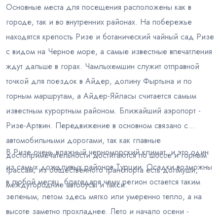
Основные места для посещения расположены как в
городе, так и во внутренних районах. На побережье
находятся крепость Ризе и ботанический чайный сад Ризе
с видом на Черное море, а самые известные впечатления
ждут дальше в горах. Чамлыхемшин служит отправной
точкой для поездок в Айдер, долину Фыртына и по
горным маршрутам, а Айдер-Яйласы считается самым
известным курортным районом. Ближайший аэропорт -
Ризе-Артвин. Передвижение в основном связано с
автомобильными дорогами, так как главные
В Ризе очень влажный черноморский климат, и это один
достопримечательности достигаются по шоссе и горным
из самых дождливых районов Турции. Осадки возможны
трассам; из общественного транспорта есть долмуши,
в любой месяц, благодаря чему регион остается таким
междугородние автобусы и такси.
зеленым; летом здесь мягко или умеренно тепло, а на
высоте заметно прохладнее. Лето и начало осени -