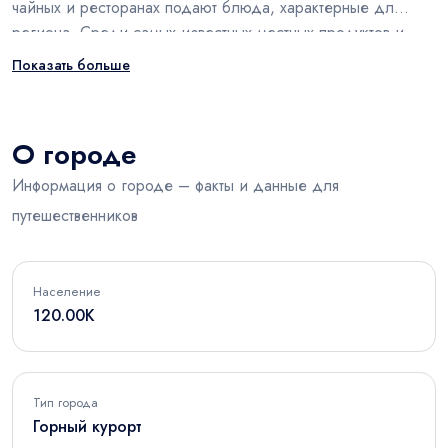
чайных и ресторанах подают блюда, характерные для
региона. Среди самых известных местных продуктов и
блюд - чай Ризе, хамси, мухлама и лаз бёреи.
Показать больше
О городе
Информация о городе – факты и данные для
путешественников
Население
120.00K
Тип города
Горный курорт