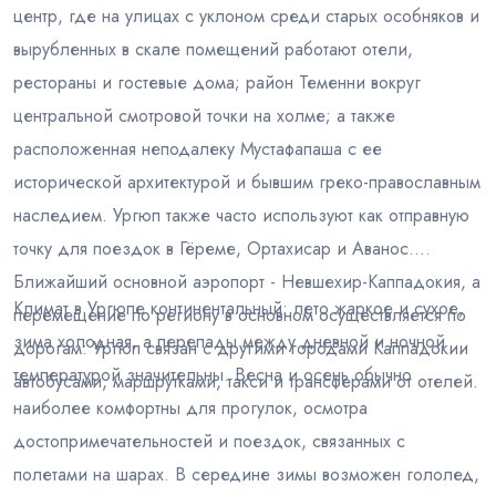
центр, где на улицах с уклоном среди старых особняков и
вырубленных в скале помещений работают отели,
рестораны и гостевые дома; район Теменни вокруг
центральной смотровой точки на холме; а также
расположенная неподалеку Мустафапаша с ее
исторической архитектурой и бывшим греко-православным
наследием. Ургюп также часто используют как отправную
точку для поездок в Гёреме, Ортахисар и Аванос.
Ближайший основной аэропорт - Невшехир-Каппадокия, а
Климат в Ургюпе континентальный: лето жаркое и сухое,
перемещение по региону в основном осуществляется по
зима холодная, а перепады между дневной и ночной
дорогам: Ургюп связан с другими городами Каппадокии
температурой значительны. Весна и осень обычно
автобусами, маршрутками, такси и трансферами от отелей.
наиболее комфортны для прогулок, осмотра
достопримечательностей и поездок, связанных с
полетами на шарах. В середине зимы возможен гололед,