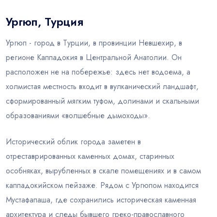
Ургюп, Турция
Блог
Ургюп - город в Турции, в провинции Невшехир, в
регионе Каппадокия в Центральной Анатолии. Он
расположен не на побережье: здесь нет водоема, а
холмистая местность входит в вулканический ландшафт,
сформированный мягким туфом, долинами и скальными
образованиями «волшебные дымоходы».
Исторический облик города заметен в
отреставрированных каменных домах, старинных
особняках, вырубленных в скале помещениях и в самом
каппадокийском пейзаже. Рядом с Ургюпом находится
Мустафапаша, где сохранились историческая каменная
архитектура и следы бывшего греко-православного