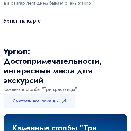
а в разгар лета днем бывает очень жарко.
Ургюп на карте
Leaflet
|
© OSM
×
+
Ургюп
−
Ургюп:
Достопримечательности,
интересные места для
экскурсий
Каменные столбы "Три красавицы"
Смотреть все локации
Каменные столбы "Три