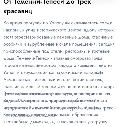
От Теменни-Тепеси до Трех
красавиц
Во время прогулки по Ургюпу вы оказываетесь среди
наклонных улиц исторического центра, вдоль которых
стоят отреставрированные каменные дома, старинные
особняки и вырубленные в скале помещения, сегодня
приспособленные под отели, рестораны и гостевые
дома. Теменни-Тепеси - главная смотровая точка
города на вершине холма, откуда открывается вид на
Ургюп и окружающий каппадокийский ландшафт.
Асмалыконак - известный исторический особняк,
ставший заметным местом для посетителей благодаря
В исходных данных не указано наличие музея в
турецкой телевизионной культуре, а расположенная
Ургюпе. Вместо этого природный облик местности
рядом Мустафапаша дополняет картину своей
определяют вулканический туфовый ландшафт
исторической каменной архитектурой и бывшим греко-
Каппадокии, долины и скальные образования
православным наследием.
«волшебные дымоходы», включая скальную группу