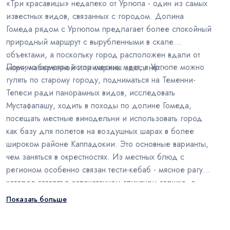
«Три красавицы» недалеко от Ургюпа - один из самых
известных видов, связанных с городом. Долина
Гомеда рядом с Ургюпом предлагает более спокойный
природный маршрут с вырубленными в скале
объектами, а поскольку город расположен вдали от
Помимо осмотра исторических мест, в Ургюпе можно
моря, набережной или марины здесь нет.
гулять по старому городу, подниматься на Теменни-
Тепеси ради панорамных видов, исследовать
Мустафапашу, ходить в походы по долине Гомеда,
посещать местные винодельни и использовать город
как базу для полетов на воздушных шарах в более
широком районе Каппадокии. Это основные варианты,
чем заняться в окрестностях. Из местных блюд с
регионом особенно связан тести-кебаб - мясное рагу,
которое готовят в запечатанном глиняном горшке, а
виноделие Каппадокии в районе Ургюпа составляет
Показать больше
важную часть гастрономического опыта.