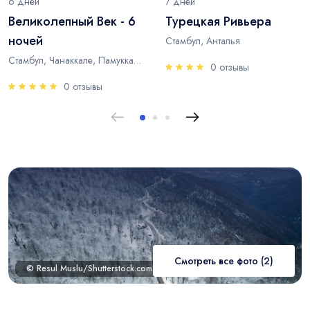
6 дней
7 дней
Великолепный Век - 6
Турецкая Ривьера
ночей
Стамбул, Анталья
Стамбул, Чанаккале, Памуккале, Анталья
0 отзывы
0 отзывы
Смотреть все фото (2)
© Resul Muslu/Shutterstock.com