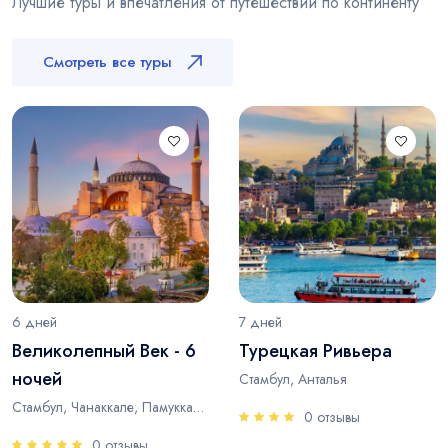
Лучшие туры и впечатления от путешествий по континенту
Смотреть все туры
6 дней
7 дней
Великолепный Век - 6
Турецкая Ривьера
ночей
Стамбул, Анталья
Стамбул, Чанаккале, Памуккале, Анталья
0 отзывы
0 отзывы