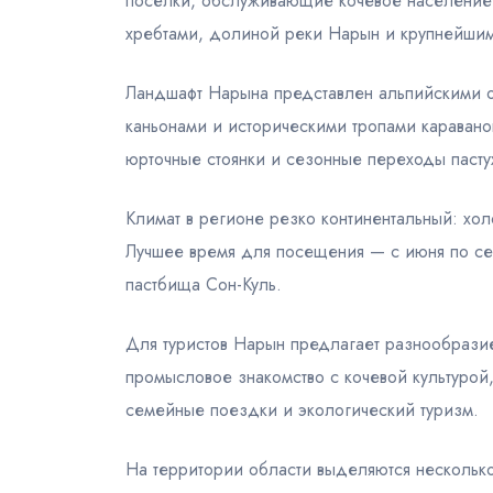
посёлки, обслуживающие кочевое население 
хребтами, долиной реки Нарын и крупнейшим
Ландшафт Нарына представлен альпийскими о
каньонами и историческими тропами каравано
юрточные стоянки и сезонные переходы пасту
Климат в регионе резко континентальный: хо
Лучшее время для посещения — с июня по сен
пастбища Сон-Куль.
Для туристов Нарын предлагает разнообразие
промысловое знакомство с кочевой культурой
семейные поездки и экологический туризм.
На территории области выделяются несколько