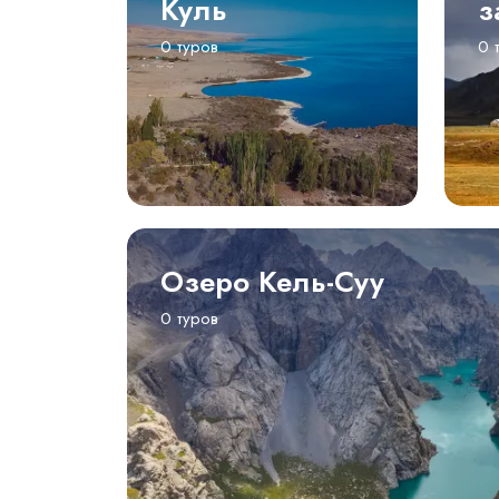
Куль
з
0 туров
0 
Озеро Кель-Суу
0 туров