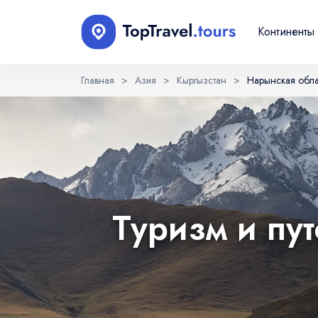
Континенты
Главная
>
Азия
>
Кыргызстан
>
Нарынская обла
Выберите язык
EN
RU
English
Русский
Туризм и пу