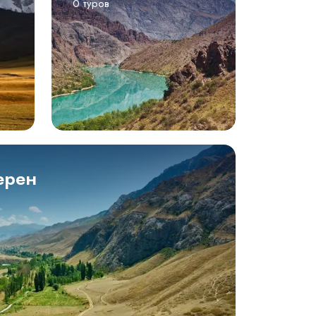
0 туров
ерен