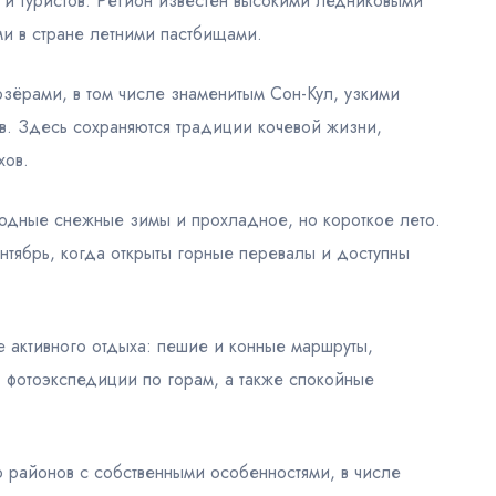
и туристов. Регион известен высокими ледниковыми
и в стране летними пастбищами.
зёрами, в том числе знаменитым Сон-Кул, узкими
в. Здесь сохраняются традиции кочевой жизни,
хов.
лодные снежные зимы и прохладное, но короткое лето.
тябрь, когда открыты горные перевалы и доступны
 активного отдыха: пешие и конные маршруты,
, фотоэкспедиции по горам, а также спокойные
 районов с собственными особенностями, в числе