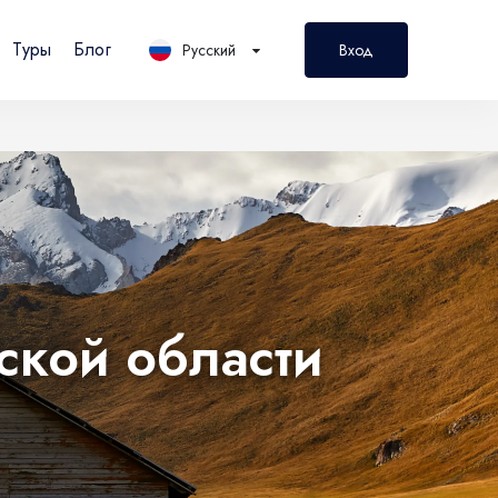
Туры
Блог
Русский
Вход
PL
Polski
ской области