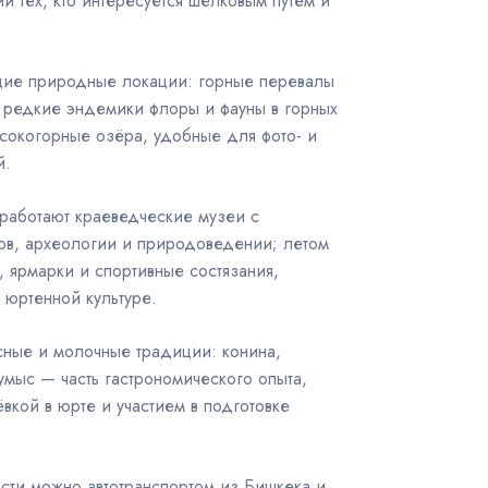
 тех, кто интересуется шелковым путём и
щие природные локации: горные перевалы
, редкие эндемики флоры и фауны в горных
ысокогорные озёра, удобные для фото- и
й.
работают краеведческие музеи с
ов, археологии и природоведении; летом
, ярмарки и спортивные состязания,
 юртенной культуре.
ясные и молочные традиции: конина,
умыс — часть гастрономического опыта,
вкой в юрте и участием в подготовке
сти можно автотранспортом из Бишкека и