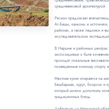
средневековьем, привлекающий
средневековой архитектурой.
Регион предлагает впечатляю
Ат-Башы, каньоны и источники
районах, а также ледники и в
исследовательских экспедици
В Нарыне и районных центрах 
экспозициями о быте кочевник
проходят локальные фестивали
посвящённые конному спорту и
Местная кухня опирается на м
бешбармак, курут, боорсок и к
который можно дополнить ночё
традиционных блюд.
Добраться до Нарынской обла