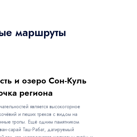
ные маршруты
ть и озеро Сон-Куль
очка региона
ательностей является высокогорное
кочёвий и пеших треков с видом на
анные тропы. Ещё одним памятником
ван-сарай Таш-Рабат, датируемый