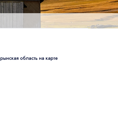
рынская область на карте
Leaflet
|
© OSM
×
+
Нарынская область
−