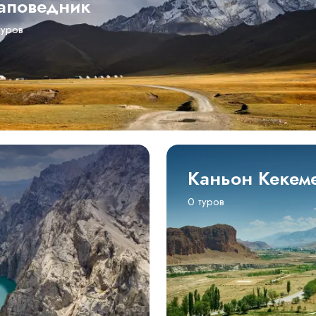
аповедник
туров
Каньон Кекем
0 туров