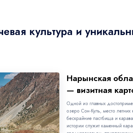
чевая культура и уникаль
Нарынская облас
— визитная карт
Одной из главных достопримеч
озеро Сон-Куль, место летних 
бескрайние пастбища и карав
истории служит каменный кара