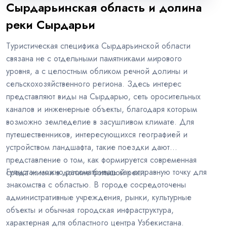
Сырдарьинская область и долина
реки Сырдарьи
Туристическая специфика Сырдарьинской области
связана не с отдельными памятниками мирового
уровня, а с целостным обликом речной долины и
сельскохозяйственного региона. Здесь интерес
представляют виды на Сырдарью, сеть оросительных
каналов и инженерные объекты, благодаря которым
возможно земледелие в засушливом климате. Для
путешественников, интересующихся географией и
устройством ландшафта, такие поездки дают
представление о том, как формируется современная
Гулистан можно рассматривать как отправную точку для
среда жизни в долине большой реки.
знакомства с областью. В городе сосредоточены
административные учреждения, рынки, культурные
объекты и обычная городская инфраструктура,
характерная для областного центра Узбекистана.