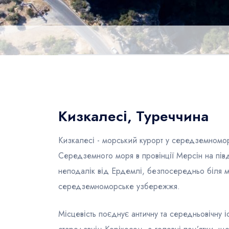
Кизкалесі, Туреччина
Кизкалесі - морський курорт у середземномор
Середземного моря в провінції Мерсін на півд
неподалік від Ердемлі, безпосередньо біля м
середземноморське узбережжя.
Місцевість поєднує античну та середньовічну 