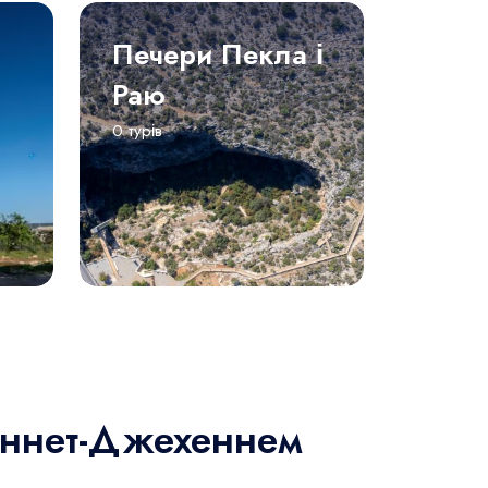
Печери Пекла і
Раю
0 турів
еннет-Джехеннем