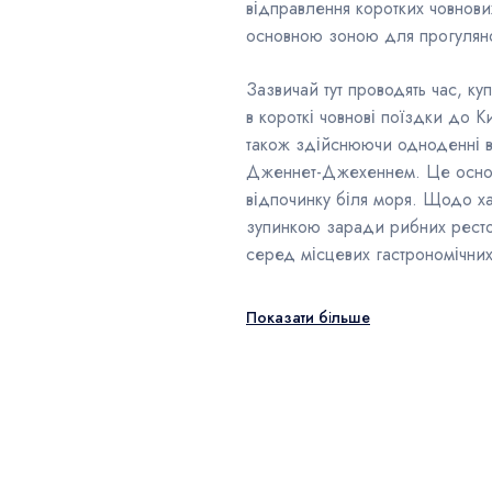
відправлення коротких човнових
основною зоною для прогуляно
Зазвичай тут проводять час, к
в короткі човнові поїздки до К
також здійснюючи одноденні в
Дженнет-Джехеннем. Це основн
відпочинку біля моря. Щодо х
зупинкою заради рибних рестор
серед місцевих гастрономічни
Показати більше