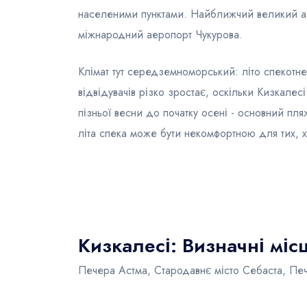
населеними пунктами. Найближчий великий аер
міжнародний аеропорт Чукурова.
Клімат тут середземноморський: літо спекотне й
відвідувачів різко зростає, оскільки Кизкале
пізньої весни до початку осені - основний пл
літа спека може бути некомфортною для тих, х
Кизкалесі: Визначні місц
Печера Астма, Стародавнє місто Себаста, Пе