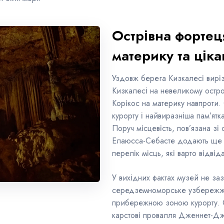
Острівна фортец
материку та ціка
Уздовж берега Кизкалесі вирі
Кизкалесі на невеликому остро
Корікос на материку навпроти.
курорту і найвиразніша пам’ятк
Поруч місцевість, пов’язана зі
Елаюсса-Себасте додають ще 
перелік місць, які варто відвід
У вихідних фактах музей не за
середземноморське узбережжя
прибережною зоною курорту. С
карстові провалля Дженнет-Д