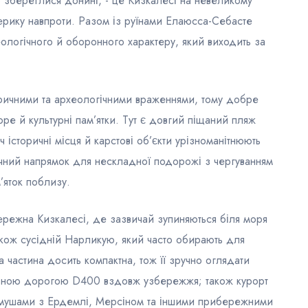
о збереглися донині, - це Кизкалесі на невеликому
терику навпроти. Разом із руїнами Елаюсса-Себасте
ологічного й оборонного характеру, який виходить за
оричними та археологічними враженнями, тому добре
ре й культурні пам’ятки. Тут є довгий піщаний пляж
ч історичні місця й карстові об’єкти урізноманітнюють
ручний напрямок для нескладної подорожі з чергуванням
’яток поблизу.
бережна Кизкалесі, де зазвичай зупиняються біля моря
також сусідній Нарликую, який часто обирають для
 частина досить компактна, тож її зручно оглядати
ільною дорогою D400 вздовж узбережжя; також курорт
лмушами з Ердемлі, Мерсіном та іншими прибережними