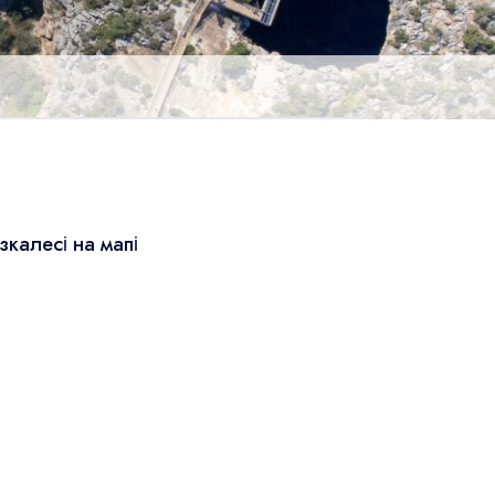
зкалесі на мапі
Leaflet
|
© OSM
×
+
Кизкалесі
−