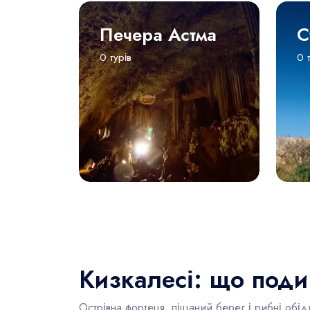
Печера Астма
С
0 турів
0 
Кизкалесі: що под
Острівна фортеця, піщаний берег і рибні обід