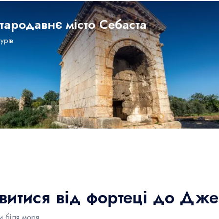
тародавнє місто Себаста
турів
ивитися від фортеці до Дж
и біля моря