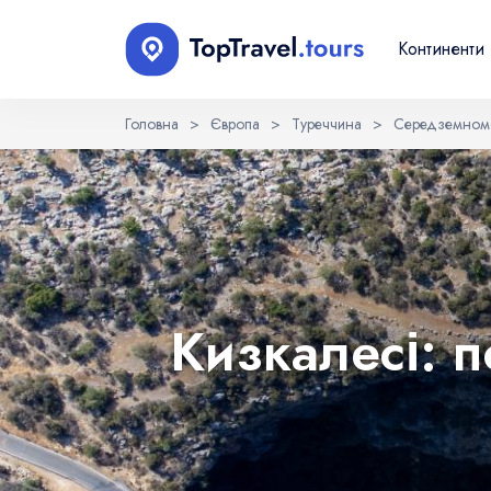
Континенти
Головна
>
Європа
>
Туреччина
>
Середземномо
Оберіть мову
EN
RU
English
Русский
Кизкалесі: 