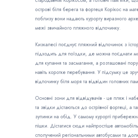
стародавнім Корікосом, а головні пам’ятки, щ
острові біля берега та фортеця Корікос на ма
поблизу вони надають курорту виразного архе
межі звичайного пляжного відпочинку.
Кизкалесі поєднує пляжний відпочинок з іст
підходить для поїздки, де можна поєднати мо
для купання та засмагання, а розташовані пору
навіть коротке перебування. У підсумку це з
відпочинку біля моря та відвідин головних пам
Основні зони для відвідувачів - це пляж і на
та звідки дістаються до острівної фортеці, а 
зупинки на обід. У самому курорті прибережна
пішки. Дістатися сюди найпростіше автомоб
сполучений регіональними автобусами та до