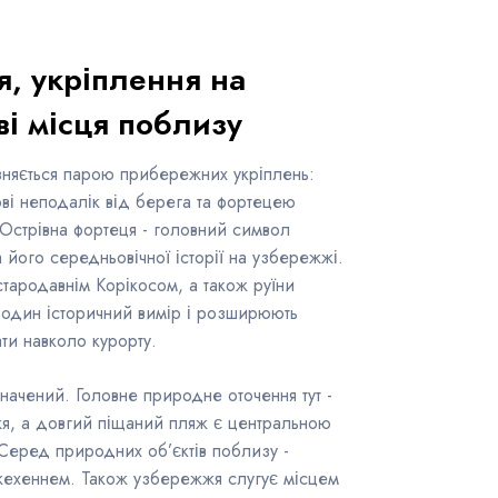
я, укріплення на
ві місця поблизу
зняється парою прибережних укріплень:
ві неподалік від берега та фортецею
 Острівна фортеця - головний символ
а його середньовічної історії на узбережжі.
 стародавнім Корікосом, а також руїни
один історичний вимір і розширюють
ати навколо курорту.
значений. Головне природне оточення тут -
, а довгий піщаний пляж є центральною
еред природних об’єктів поблизу -
жехеннем. Також узбережжя слугує місцем