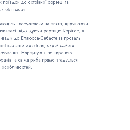
 поїздок до острівної фортеці та
к біля моря.
упаючись і засмагаючи на пляжі, вирушаючи
изкалесі, відвідуючи фортецю Корікос, а
иїзди до Елаюсса-Себасте та проваль
і варіанти дозвілля, окрім самого
арчування, Нарликую є поширеною
анів, а свіжа риба прямо згадується
х особливостей.