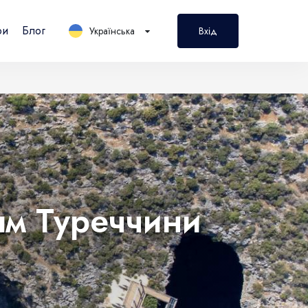
ри
Блог
Українська
Вхід
PL
Polski
ям Туреччини