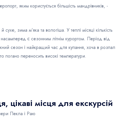
опорт, яким користується більшість мандрівників, -
 сухе, зима м’яка та вологіша. У теплі місяці кількість
сі насамперед є сезонним літнім курортом. Період від
яжний сезон і найкращий час для купання, хоча в розпал
то погано переносить високі температури.
я, цікаві місця для екскурсій
чери Пекла і Раю