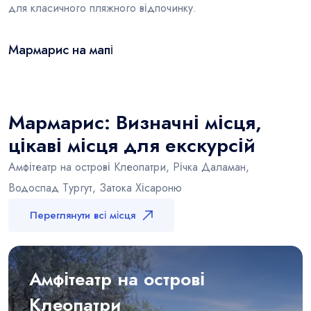
для класичного пляжного відпочинку.
Мармарис на мапі
Leaflet
|
© OSM
×
+
Мармарис
−
Мармарис: Визначні місця,
цікаві місця для екскурсій
Амфітеатр на острові Клеопатри, Річка Даламан,
Водоспад Тургут, Затока Хісароню
Переглянути всі місця
Амфітеатр на острові
Клеопатри