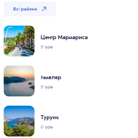
Всі райони
Центр Мармариса
0 турів
Ічмелер
0 турів
Турунч
0 турів