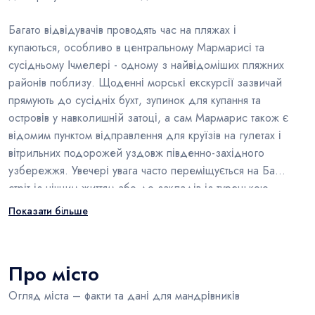
Багато відвідувачів проводять час на пляжах і
купаються, особливо в центральному Мармарисі та
сусідньому Ічмелері - одному з найвідоміших пляжних
районів поблизу. Щоденні морські екскурсії зазвичай
прямують до сусідніх бухт, зупинок для купання та
островів у навколишній затоці, а сам Мармарис також є
відомим пунктом відправлення для круїзів на гулетах і
вітрильних подорожей уздовж південно-західного
узбережжя. Увечері увага часто переміщується на Бар-
стріт із нічним життям або до закладів із турецькою
кухнею, морепродуктами, мезе та стравами егейської
Показати більше
кухні на оливковій олії - усе це формує відпочинок у
Мармарисі не лише навколо огляду пам’яток.
Про місто
Огляд міста – факти та дані для мандрівників