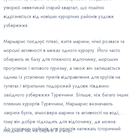
утворює невеликий старий квартал, що помітно
відрізняється від новіших курортних районів уздовж
узбережжя.
Мармарис поєднує пляжі, життя марини, нічні розваги та
морські активності в межах одного курорту. Його часто
обирають як базу для пляжного відпочинку, морських
прогулянок і яхтового туризму, а також він залишається
одним із усталених пунктів відправлення для круїзів на
гулетах і вітрильних подорожей уздовж південно-
західного узбережжя Туреччини. Більше, ніж багато інших
пляжних курортів Туреччини, Мармарис визначають
закрита бухта, атмосфера марини та активності на воді,
тому він добре підходить для відпочинку, де можна
До основних районів для туристів належать історичний
поєднати час на березі й у морі.