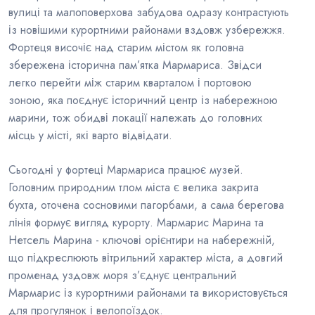
вулиці та малоповерхова забудова одразу контрастують
із новішими курортними районами вздовж узбережжя.
Фортеця височіє над старим містом як головна
збережена історична пам’ятка Мармариса. Звідси
легко перейти між старим кварталом і портовою
зоною, яка поєднує історичний центр із набережною
марини, тож обидві локації належать до головних
місць у місті, які варто відвідати.
Сьогодні у фортеці Мармариса працює музей.
Головним природним тлом міста є велика закрита
бухта, оточена сосновими пагорбами, а сама берегова
лінія формує вигляд курорту. Мармарис Марина та
Нетсель Марина - ключові орієнтири на набережній,
що підкреслюють вітрильний характер міста, а довгий
променад уздовж моря з’єднує центральний
Мармарис із курортними районами та використовується
для прогулянок і велопоїздок.