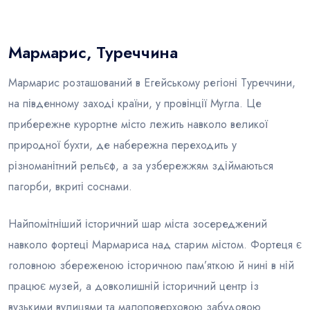
Блог
Мармарис, Туреччина
Мармарис розташований в Егейському регіоні Туреччини,
на південному заході країни, у провінції Мугла. Це
прибережне курортне місто лежить навколо великої
природної бухти, де набережна переходить у
різноманітний рельєф, а за узбережжям здіймаються
пагорби, вкриті соснами.
Найпомітніший історичний шар міста зосереджений
навколо фортеці Мармариса над старим містом. Фортеця є
головною збереженою історичною пам’яткою й нині в ній
працює музей, а довколишній історичний центр із
вузькими вулицями та малоповерховою забудовою