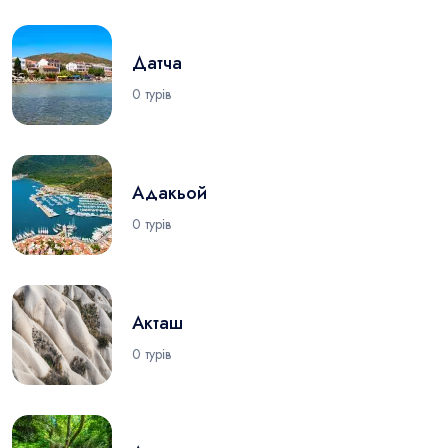
Датча
0 турів
Адакьой
0 турів
Акташ
0 турів