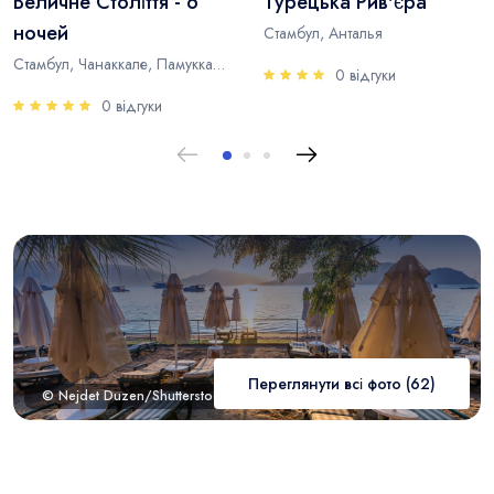
Величне Століття - 6
Турецька Рив'єра
ночей
Стамбул, Анталья
Стамбул, Чанаккале, Памуккале, Анталья
0 відгуки
0 відгуки
Переглянути всі фото (62)
© Nejdet Duzen/Shutterstock.com