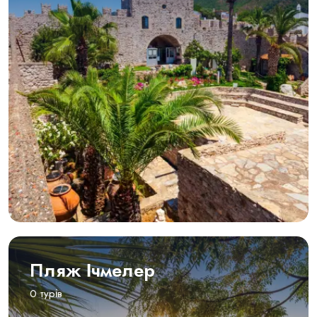
Пляж Ічмелер
0 турів