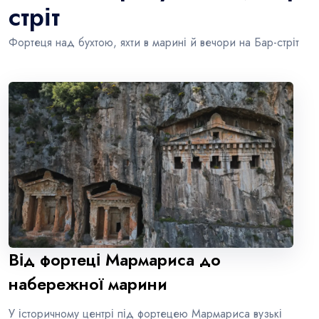
стріт
Фортеця над бухтою, яхти в марині й вечори на Бар-стріт
Від фортеці Мармариса до
набережної марини
У історичному центрі під фортецею Мармариса вузькі