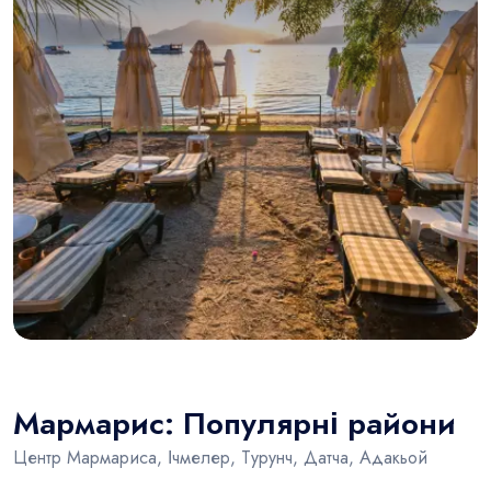
Мармарис: Популярні райони
Центр Мармариса, Ічмелер, Турунч, Датча, Адакьой