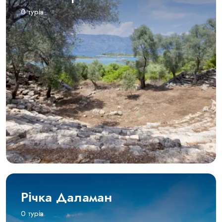
0 турів
Річка Даламан
0 турів