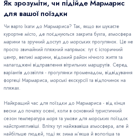
Як зрозуміти, чи підійде Мармарис
для вашої поїздки
Чи варто їхати до Мармариса? Так, якщо ви шукаєте
курортне місто, де поєднуються закрита бухта, атмосфера
марини та зручний доступ до морських прогулянок. Це не
просто звичайний пляжний напрямок: тут є історичний
центр, великі марини, відомий район нічного життя та
налагоджені відправлення вітрильних маршрутів. Серед
варіантів дозвілля - прогулянки променадом, відвідування
фортеці Мармариса, морські екскурсії та відпочинок на
пляжах.
Найкращий час для поїздки до Мармариса - від кінця
весни до початку осені, коли в основний туристичний
сезон температура моря та умови для морських поїздок
найсприятливіші. Влітку тут найжвавіша атмосфера, але й
найбільше людей, тоді як зима м’якша й вологіша та