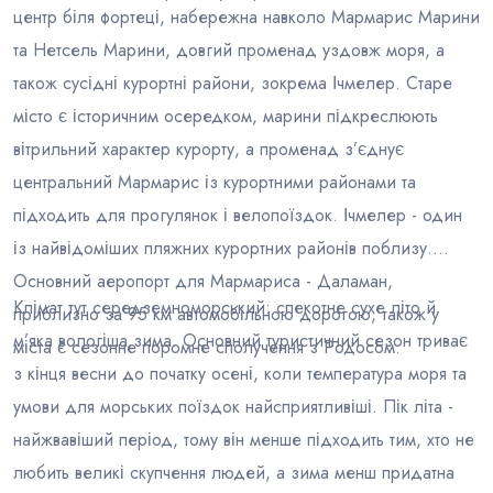
центр біля фортеці, набережна навколо Мармарис Марини
та Нетсель Марини, довгий променад уздовж моря, а
також сусідні курортні райони, зокрема Ічмелер. Старе
місто є історичним осередком, марини підкреслюють
вітрильний характер курорту, а променад з’єднує
центральний Мармарис із курортними районами та
підходить для прогулянок і велопоїздок. Ічмелер - один
із найвідоміших пляжних курортних районів поблизу.
Основний аеропорт для Мармариса - Даламан,
Клімат тут середземноморський: спекотне сухе літо й
приблизно за 95 км автомобільною дорогою, також у
м’яка вологіша зима. Основний туристичний сезон триває
міста є сезонне поромне сполучення з Родосом.
з кінця весни до початку осені, коли температура моря та
умови для морських поїздок найсприятливіші. Пік літа -
найжвавіший період, тому він менше підходить тим, хто не
любить великі скупчення людей, а зима менш придатна