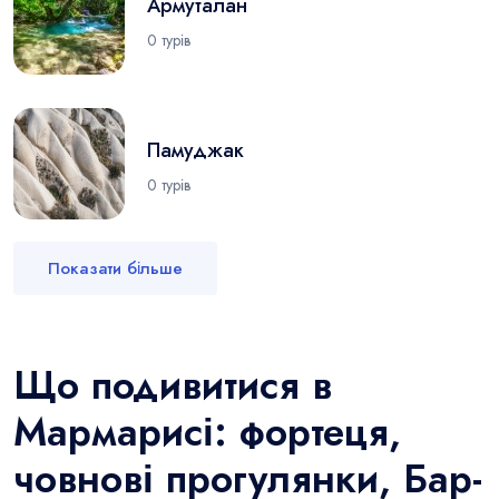
Армуталан
0 турів
Памуджак
0 турів
Показати більше
Що подивитися в
Мармарисі: фортеця,
човнові прогулянки, Бар-