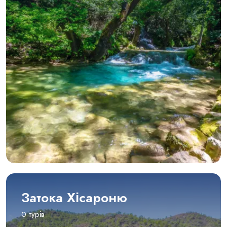
Затока Хісароню
0 турів