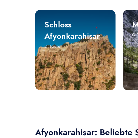
Schloss
M
Afyonkarahisar
0 
0 Touren
Afyonkarahisar: Beliebte S