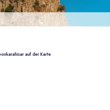
yonkarahisar auf der Karte
Leaflet
|
© OSM
×
+
Afyonkarahisar
−