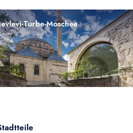
evlevi-Turbe-Moschee
Touren
tadtteile