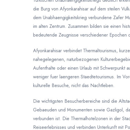
Turkischen Unabhaengigkeitskriegs deutlich erk
die Burg von Afyonkarahisar auf dem steilen Vulk
dem Unabhaengigkeitskrieg verbundene Zafer M
im alten Zentrum. Zusammen bilden sie einen his
bedeutende Zeugnisse verschiedener Epochen di
Afyonkarahisar verbindet Thermaltourismus, kur
nahegelegenen, naturbezogenen Kulturerbegebiet
Aufenthalte oder einen Urlaub mit Schwerpunkt 
weniger fuer laengeren Staedtetourismus. Im Vo
kulturelle Besuche, nicht das Nachtleben.
Die wichtigsten Besucherbereiche sind die Altsta
Gebaeuden und Monumenten sowie Gazligol, das 
verbunden ist. Die Thermalhotelzonen in der Stadt
Reiseerlebnisses und verbinden Unterkunft mit Po