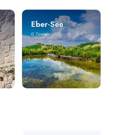
Eber-See
0 Touren