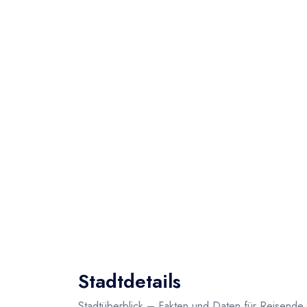
Stadtdetails
Stadtüberblick – Fakten und Daten für Reisende