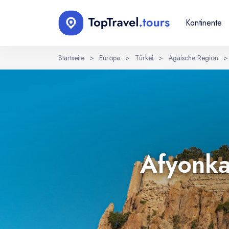
Kontinente
Startseite
>
Europa
>
Türkei
>
Ägäische Region
>
Sprache wählen
EN
RU
English
Русский
Afyonka