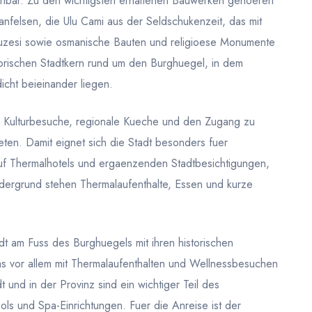
ennbar. Zu den wichtigsten erhaltenen Bauwerken gehoeren
anfelsen, die Ulu Cami aus der Seldschukenzeit, das mit
uzesi sowie osmanische Bauten und religioese Monumente
torischen Stadtkern rund um den Burghuegel, in dem
cht beieinander liegen.
ze Kulturbesuche, regionale Kueche und den Zugang zu
en. Damit eignet sich die Stadt besonders fuer
auf Thermalhotels und ergaenzenden Stadtbesichtigungen,
rdergrund stehen Thermalaufenthalte, Essen und kurze
dt am Fuss des Burghuegels mit ihren historischen
vor allem mit Thermalaufenthalten und Wellnessbesuchen
 und in der Provinz sind ein wichtiger Teil des
ols und Spa-Einrichtungen. Fuer die Anreise ist der