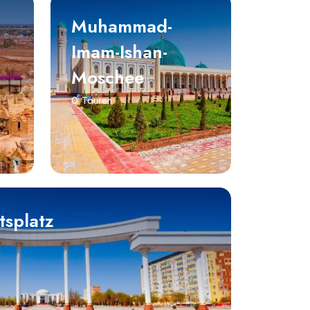
Muhammad-
Imam-Ishan-
Moschee
0 Touren
splatz