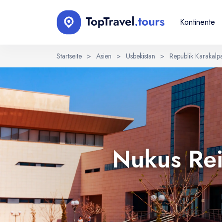
Kontinente
Startseite
>
Asien
>
Usbekistan
>
Republik Karakalp
Sprache wählen
EN
RU
English
Русский
Nukus Rei