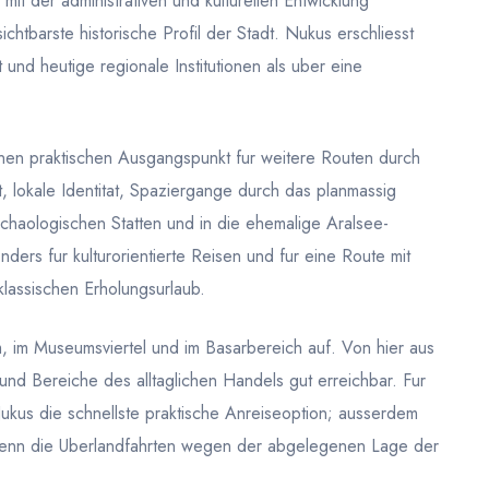
mit der administrativen und kulturellen Entwicklung
htbarste historische Profil der Stadt. Nukus erschliesst
und heutige regionale Institutionen als uber eine
inen praktischen Ausgangspunkt fur weitere Routen durch
t, lokale Identitat, Spaziergange durch das planmassig
chaologischen Statten und in die ehemalige Aralsee-
ders fur kulturorientierte Reisen und fur eine Route mit
lassischen Erholungsurlaub.
m, im Museumsviertel und im Basarbereich auf. Von hier aus
 und Bereiche des alltaglichen Handels gut erreichbar. Fur
Nukus die schnellste praktische Anreiseoption; ausserdem
wenn die Uberlandfahrten wegen der abgelegenen Lage der