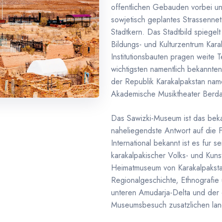
offentlichen Gebauden vorbei un
sowjetisch geplantes Strassennetz
Stadtkern. Das Stadtbild spiegelt
Bildungs- und Kulturzentrum Kar
Institutionsbauten pragen weite 
wichtigsten namentlich bekannte
der Republik Karakalpakstan name
Akademische Musiktheater Berda
Das Sawizki-Museum ist das bek
naheliegendste Antwort auf die 
International bekannt ist es fur
karakalpakischer Volks- und Kuns
Heimatmuseum von Karakalpakstan
Regionalgeschichte, Ethnografie
unteren Amudarja-Delta und der
Museumsbesuch zusatzlichen land