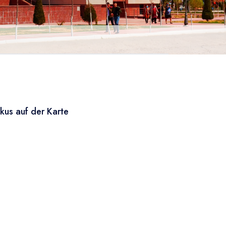
kus auf der Karte
Leaflet
|
© OSM
×
+
Nukus
−