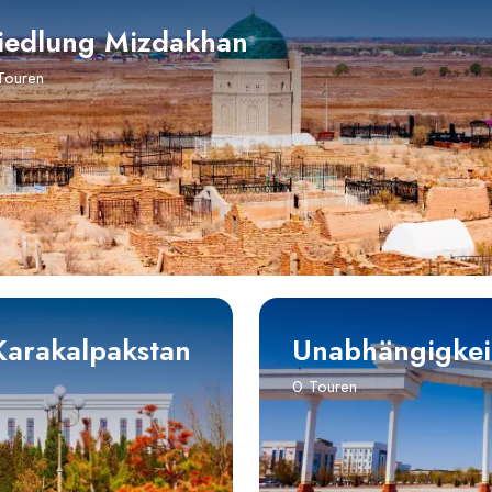
iedlung Mizdakhan
Touren
Karakalpakstan
Unabhängigkeit
0 Touren