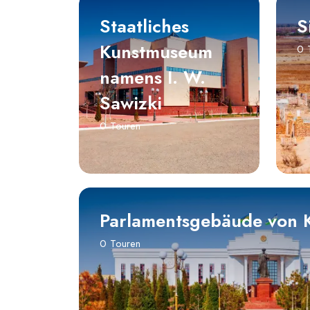
Staatliches
S
Kunstmuseum
0 
namens I. W.
Sawizki
0 Touren
Parlamentsgebäude von 
0 Touren