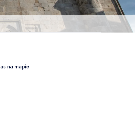
vas na mapie
Leaflet
|
© OSM
×
+
Sivas
−