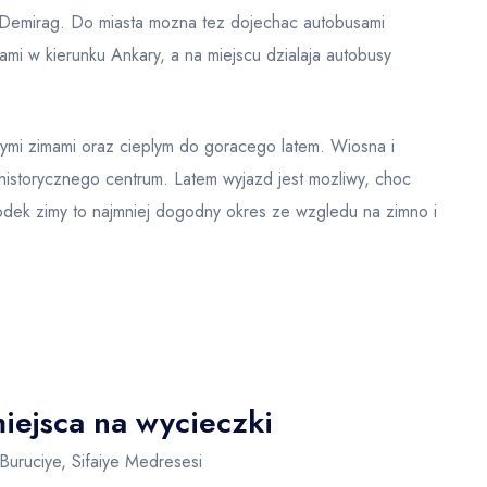
i Demirag. Do miasta mozna tez dojechac autobusami
ami w kierunku Ankary, a na miejscu dzialaja autobusy
znymi zimami oraz cieplym do goracego latem. Wiosna i
historycznego centrum. Latem wyjazd jest mozliwy, choc
ek zimy to najmniej dogodny okres ze wzgledu na zimno i
miejsca na wycieczki
uruciye, Sifaiye Medresesi