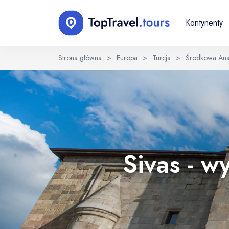
Kontynenty
Strona główna
>
Europa
>
Turcja
>
Środkowa Anat
Wybierz język
EN
RU
English
Русский
Sivas - 