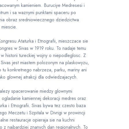
racowanym kamieniem. Buruciye Medresesi i
ntrum i sa waznymi punktami spaceru po
lnia obraz sredniowiecznego dziedzictwa
 miescie.
gresu Ataturka i Etnografii, mieszczace sie
ongres w Sivas w 1919 roku. To nadaje temu
 historii tureckiej wojny o niepodleglosc. Z
e Sivas jest miastem polozonym na plaskowyzu,
o tu konkretnego nabrzeza, parku, mariny ani
ko glownej atrakcji dla odwiedzajacych.
nalezy spacerowanie miedzy glownymi
, ogladanie kamiennej dekoracji medres oraz
ka i Etnografii. Sivas bywa tez czesto baza
o Meczetu i Szpitala w Divrigi w prowincji
kalne restauracje opieraja sie na kuchni
edno z najbardziej znanych dan regionalnych. To