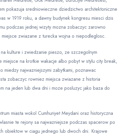
 Minareli Medrese, Gok Medrese, Buruciye Medresesi,
azem pokazuja sredniowieczne dziedzictwo architektoniczne
Sivas w 1919 roku, a dawny budynek kongresu miesci dzis
temu podczas jednej wizyty mozna zobaczyc zarowno
e miejsce zwiazane z turecka wojna o niepodleglosc.
na kulture i zwiedzanie pieszo, ze szczegolnym
miejsce na krotkie wakacje albo pobyt w stylu city break,
o miedzy najwazniejszymi zabytkami, poznawac
asta zobaczyc rowniez miejsca zwiazane z historia
iem na jeden lub dwa dni i moze posluzyc jako baza do
ntrum miasta wokol Cumhuriyet Meydani oraz historyczna
wlasnie te rejony sa najwazniejsze podczas spacerow po
ch obiektow w ciagu jednego lub dwoch dni. Krajowe