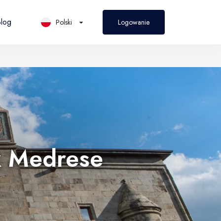
log
Polski
Logowanie
PL
Polski
k Medrese