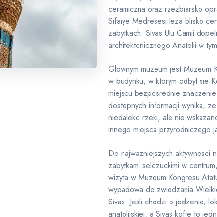
ceramiczna oraz rzezbiarsko op
Sifaiye Medresesi leza blisko ce
zabytkach. Sivas Ulu Camii dope
architektonicznego Anatolii w tym
Glownym muzeum jest Muzeum Kon
w budynku, w ktorym odbyl sie K
miejscu bezposrednie znaczenie w
dostepnych informacji wynika, z
niedaleko rzeki, ale nie wskazan
innego miejsca przyrodniczego ja
Do najwazniejszych aktywnosci 
zabytkami seldzuckimi w centrum
wizyta w Muzeum Kongresu Atatur
wypadowa do zwiedzania Wielkieg
Sivas. Jesli chodzi o jedzenie, lo
anatolijskiej, a Sivas kofte to j