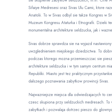
sie skupienie zabytkow seldzuckich, m.in. Cifte
Sifaiye Medresesi oraz Sivas Ulu Camii, ktore r
Anatolii. To w Sivas odbyl sie takze Kongres w 
Muzeum Kongresu Ataturka i Etnografii. Dzieki 
monumentalna architekture seldzucka, jak i wazn
Sivas dobrze sprawdza sie na wyjazd nastawiony 
uwzglednieniem miejskiego dziedzictwa. To dobre 
podczas ktorego mozna przemieszczac sie piesz
architekture seldzucka i w tym samym centrum mi
Republiki. Miasto jest tez praktycznym przystank
dalszego poznawania zabytkow prowincji Sivas.
Najwazniejsze miejsca dla odwiedzajacych to ce
czesc skupiona przy seldzuckich medresach. To 
zabytkach i pozwalaja dotrzec pieszo do glowny