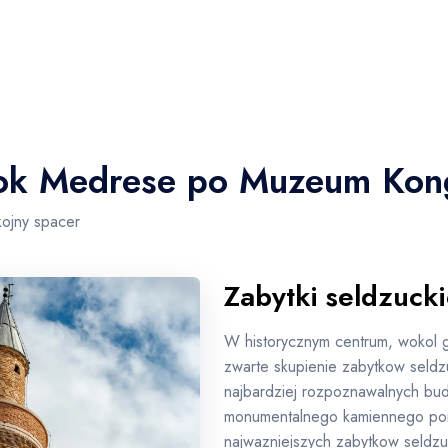
 Gok Medrese po Muzeum Kon
kojny spacer
Zabytki seldzuck
W historycznym centrum, wokol gl
zwarte skupienie zabytkow seldzu
najbardziej rozpoznawalnych bud
monumentalnego kamiennego por
najwazniejszych zabytkow seldzuc