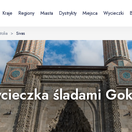
Kraje
Regiony
Miasta
Dystrykty
Miejsca
Wycieczki
B
olia
>
Sivas
Sign in or create account
Zakładając konto, akceptujesz Regulamin i Politykę prywatności.
UK
DE
Українська
Deutsch
E-mail
wycieczka śladami Go
Continue with email