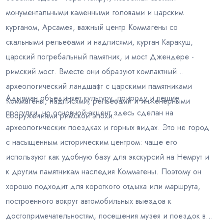
монументальными каменными головами и царским
курганом, Арсамея, важный центр Коммагены со
скальными рельефами и надписями, курган Каракуш,
царский погребальный памятник, и мост Джендере -
римский мост. Вместе они образуют компактный
археологический ландшафт с царскими памятниками
Адыяман объединяет культуру, природу и пешие
Коммагены, надписями, рельефами и инженерными
прогулки, но основной акцент здесь сделан на
сооружениями римской эпохи.
археологических поездках и горных видах. Это не город
с насыщенным историческим центром: чаще его
используют как удобную базу для экскурсий на Немрут и
к другим памятникам наследия Коммагены. Поэтому он
хорошо подходит для короткого отдыха или маршрута,
построенного вокруг автомобильных выездов к
достопримечательностям, посещения музея и поездок в