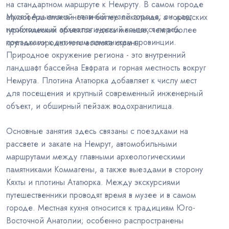
на стандартном маршруте к Немруту. В самом городе
Музей Адыямана - главный музей города; он дает
атмосфера спокойнее и более локальная, а городских
необходимый археологический контекст перед
туристических объектов здесь меньше, чем в более
поездками к античным памятникам провинции.
крупных городах юго-востока страны.
Природное окружение региона - это внутренний
ландшафт бассейна Евфрата и горная местность вокруг
Немрута. Плотина Ататюрка добавляет к числу мест
для посещения и крупный современный инженерный
объект, и обширный пейзаж водохранилища.
Основные занятия здесь связаны с поездками на
рассвете и закате на Немрут, автомобильными
маршрутами между главными археологическими
памятниками Коммагены, а также выездами в сторону
Кяхты и плотины Ататюрка. Между экскурсиями
путешественники проводят время в музее и в самом
городе. Местная кухня относится к традициям Юго-
Восточной Анатолии; особенно распространены