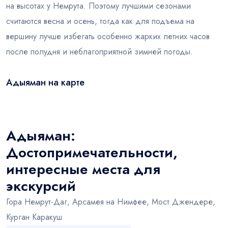
на высотах у Немрута. Поэтому лучшими сезонами
считаются весна и осень, тогда как для подъема на
вершину лучше избегать особенно жарких летних часов
после полудня и неблагоприятной зимней погоды.
Адыяман на карте
Leaflet
|
© OSM
×
+
Адыяман
−
Адыяман:
Достопримечательности,
интересные места для
экскурсий
Гора Немрут-Даг, Арсамея на Нимфее, Мост Джендере,
Курган Каракуш