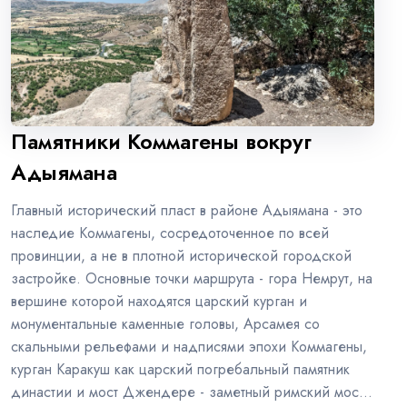
Памятники Коммагены вокруг
Адыямана
Главный исторический пласт в районе Адыямана - это
наследие Коммагены, сосредоточенное по всей
провинции, а не в плотной исторической городской
застройке. Основные точки маршрута - гора Немрут, на
вершине которой находятся царский курган и
монументальные каменные головы, Арсамея со
скальными рельефами и надписями эпохи Коммагены,
курган Каракуш как царский погребальный памятник
династии и мост Джендере - заметный римский мост