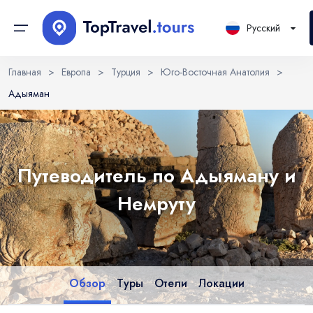
Русский
Главная
>
Европа
>
Турция
>
Юго-Восточная Анатолия
>
Адыяман
Континенты
Sign in or create account
Выберите язык
Создавая аккаунт, вы принимаете Условия использования
Страны
и Политику конфиденциальности.
EN
RU
UK
Регионы
Путеводитель по Адыяману и
English
Русский
Українська
Немруту
DE
Электронная почта
PL
Города
Deutsch
Polski
Округа / районы
Continue with email
Локации
Обзор
Туры
Отели
Локации
Туры