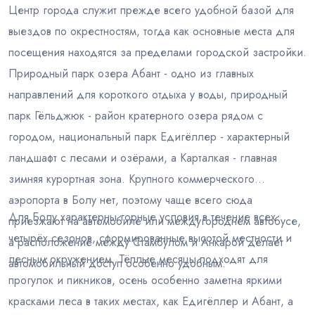
Центр города служит прежде всего удобной базой для
выездов по окрестностям, тогда как основные места для
посещения находятся за пределами городской застройки.
Природный парк озера Абант - одно из главных
направлений для короткого отдыха у воды, природный
парк Гёльджюк - район кратерного озера рядом с
городом, национальный парк Едигёллер - характерный
ландшафт с лесами и озёрами, а Карталкая - главная
зимняя курортная зона. Крупного коммерческого
аэропорта в Болу нет, поэтому чаще всего сюда
Для Болу характерны горные условия в течение всех
приезжают на автомобиле или междугороднем автобусе,
четырёх сезонов, сформированные высотой местности и
а расположение между Стамбулом и Анкарой делает
лесным окружением. Тёплые месяцы подходят для
автомобильный доступ особенно удобным.
прогулок и пикников, осень особенно заметна яркими
красками леса в таких местах, как Едигёллер и Абант, а