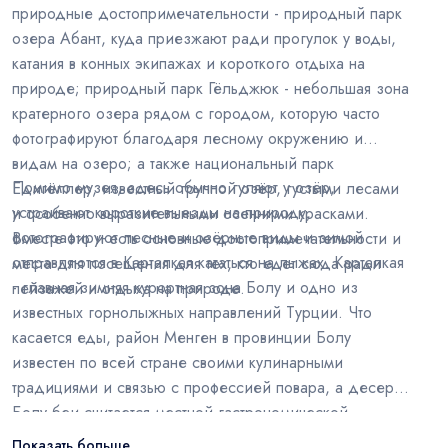
природные достопримечательности - природный парк
озера Абант, куда приезжают ради прогулок у воды,
катания в конных экипажах и короткого отдыха на
природе; природный парк Гёльджюк - небольшая зона
кратерного озера рядом с городом, которую часто
фотографируют благодаря лесному окружению и
видам на озеро; а также национальный парк
Помимо музея, здесь обычно гуляют у озёр,
Едигёллер, известный группой озёр, густыми лесами
устраивают короткие выезды на природу,
и особенно выразительными осенними красками.
фотографируют лесные и озёрные виды и зимой
Вместе это и есть основные достопримечательности и
отправляются в Карталкая кататься на лыжах. Карталкая
места для посещения для тех, кто едет сюда ради
- главная зимняя курортная зона Болу и одно из
пейзажей и отдыха на природе.
известных горнолыжных направлений Турции. Что
касается еды, район Менген в провинции Болу
известен по всей стране своими кулинарными
традициями и связью с профессией повара, а десерт
Болу-беи считается местной гастрономической
особенностью города.
Показать больше