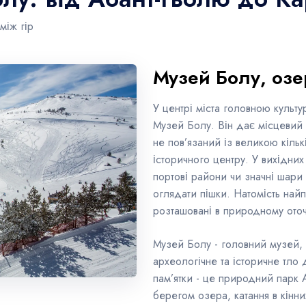
між гір
Музей Болу, озе
У центрі міста головною культ
Музей Болу. Він дає місцевий 
не пов’язаний із великою кіль
історичного центру. У вихідних
портові райони чи значні шари
оглядати пішки. Натомість найп
розташовані в природному оточ
Музей Болу - головний музей, 
археологічне та історичне тло 
пам’ятки - це природний парк 
берегом озера, катання в кінни