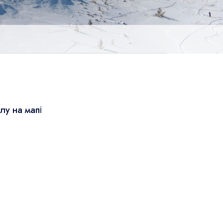
лу на мапі
Leaflet
|
© OSM
×
+
Болу
−