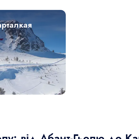
арталкая
лу: від Абант-Гьолю до Ка