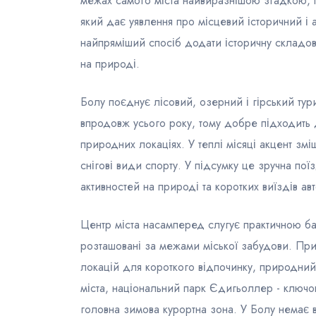
межах самого міста найвиразнішою згадкою, п
який дає уявлення про місцевий історичний і 
найпряміший спосіб додати історичну склад
на природі.
Болу поєднує лісовий, озерний і гірський ту
впродовж усього року, тому добре підходить 
природних локаціях. У теплі місяці акцент зміщ
снігові види спорту. У підсумку це зручна по
активностей на природі та коротких виїздів а
Центр міста насамперед слугує практичною баз
розташовані за межами міської забудови. Пр
локацій для короткого відпочинку, природний
міста, національний парк Єдигьоллер - ключов
головна зимова курортна зона. У Болу немає 