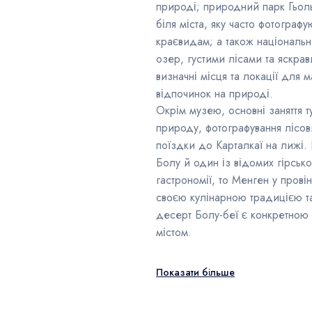
природі; природний парк Гьол
біля міста, яку часто фотограф
краєвидам; а також національ
озер, густими лісами та яскра
визначні місця та локації для м
відпочинок на природі.
Окрім музею, основні заняття ту
природу, фотографування лісови
поїздки до Карталкаї на лижі.
Болу й один із відомих гірсь
гастрономії, то Менген у прові
своєю кулінарною традицією та
десерт Болу-беї є конкретною 
містом.
Показати більше