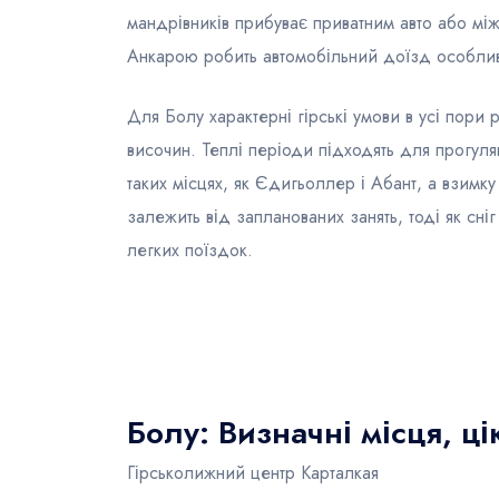
мандрівників прибуває приватним авто або мі
Анкарою робить автомобільний доїзд особли
Для Болу характерні гірські умови в усі пори
височин. Теплі періоди підходять для прогулян
таких місцях, як Єдигьоллер і Абант, а взимк
залежить від запланованих занять, тоді як сні
легких поїздок.
Болу: Визначні місця, ці
Гірськолижний центр Карталкая