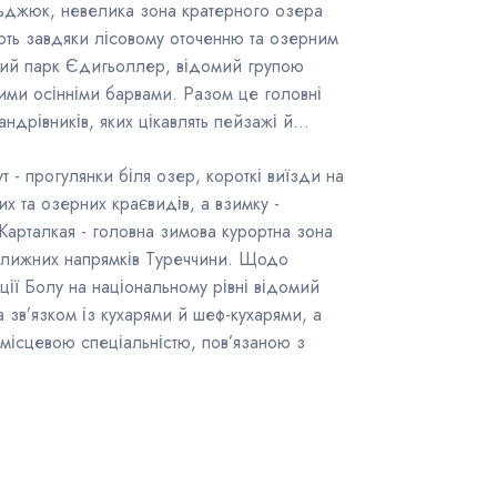
ьджюк, невелика зона кратерного озера
ують завдяки лісовому оточенню та озерним
ний парк Єдигьоллер, відомий групою
вими осінніми барвами. Разом це головні
андрівників, яких цікавлять пейзажі й
т - прогулянки біля озер, короткі виїзди на
х та озерних краєвидів, а взимку -
 Карталкая - головна зимова курортна зона
колижних напрямків Туреччини. Щодо
нції Болу на національному рівні відомий
 зв’язком із кухарями й шеф-кухарями, а
місцевою спеціальністю, пов’язаною з