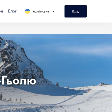
ри
Блог
Українська
Вхід
PL
Polski
-Гьолю