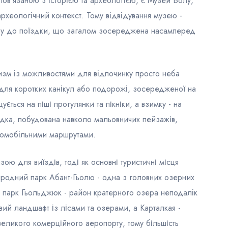
ов’язаною з історією та археологією, є Музей Болу,
археологічний контекст. Тому відвідування музею -
ову до поїздки, що загалом зосереджена насамперед
ризм із можливостями для відпочинку просто неба
для коротких канікул або подорожі, зосередженої на
ується на піші прогулянки та пікніки, а взимку - на
їздка, побудована навколо мальовничих пейзажів,
втомобільними маршрутами.
ою для виїздів, тоді як основні туристичні місця
иродний парк Абант-Гьолю - одна з головних озерних
 парк Гьольджюк - район кратерного озера неподалік
ий ландшафт із лісами та озерами, а Карталкая -
великого комерційного аеропорту, тому більшість