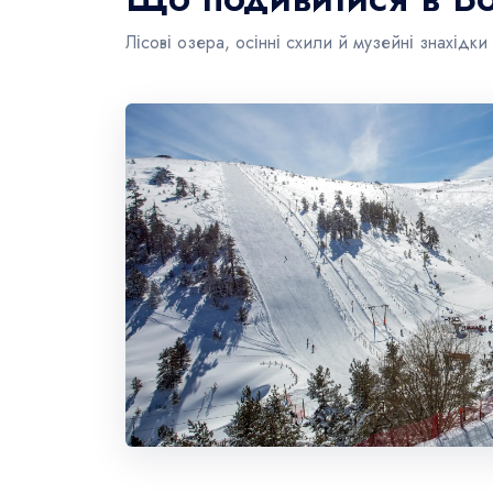
Лісові озера, осінні схили й музейні знахідки 