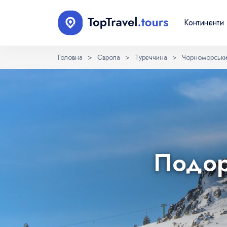
Континенти
Головна
>
Європа
>
Туреччина
>
Чорноморськи
Оберіть мову
EN
RU
English
Русский
Подор