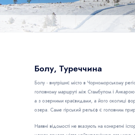
Болу, Туреччина
Болу - внутрішнє місто в Чорноморському регіо
головному маршруті між Стамбулом і Анкарою
а з озерними краєвидами, а його околиці форм
озера. Саме гірський рельєф є головним при
Наявні відомості не вказують на конкретні іст