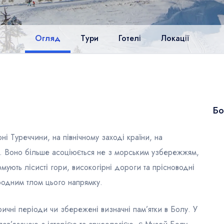
Огляд
Тури
Готелі
Локації
Бо
ні Туреччини, на північному заході країни, на
. Воно більше асоціюється не з морським узбережжям,
ують лісисті гори, високогірні дороги та прісноводні
родним тлом цього напрямку.
оричні періоди чи збережені визначні пам’ятки в Болу. У