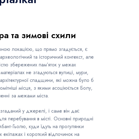
ра та зимові схили
урною локацією, що прямо згадується, є
археологічний та історичний контекст, але
кістю збережених пам’яток у межах
 матеріалах не згадуються вулиці, мури,
 архітектурної спадщини, які можна було б
омітніші місця, з якими асоціюється Болу,
енні за межами міста.
згаданий у джерелі, і саме він дає
для перебування в місті. Основні природні
Абант-Гьолю, куди їдуть на прогулянки
х екіпажах і короткий відпочинок на