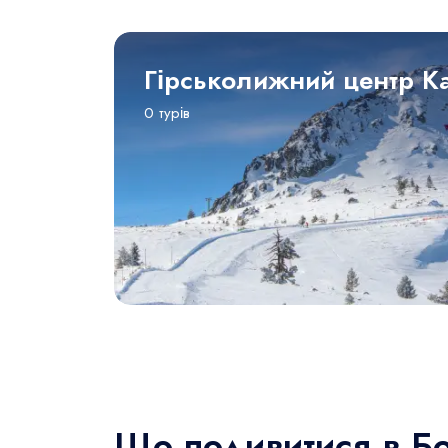
Гірськолижний центр К
0 турів
Що подивитися в Бо