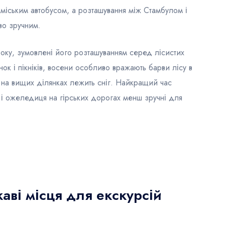
жміським автобусом, а розташування між Стамбулом і
во зручним.
 року, зумовлені його розташуванням серед лісистих
ок і пікніків, восени особливо вражають барви лісу в
у на вищих ділянках лежить сніг. Найкращий час
г і ожеледиця на гірських дорогах менш зручні для
каві місця для екскурсій