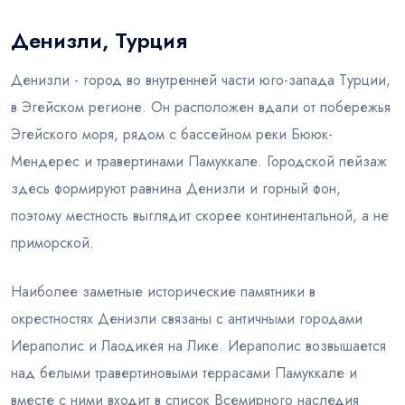
Денизли, Турция
Блог
Денизли - город во внутренней части юго-запада Турции,
в Эгейском регионе. Он расположен вдали от побережья
Эгейского моря, рядом с бассейном реки Бююк-
Мендерес и травертинами Памуккале. Городской пейзаж
здесь формируют равнина Денизли и горный фон,
поэтому местность выглядит скорее континентальной, а не
приморской.
Наиболее заметные исторические памятники в
окрестностях Денизли связаны с античными городами
Иераполис и Лаодикея на Лике. Иераполис возвышается
над белыми травертиновыми террасами Памуккале и
вместе с ними входит в список Всемирного наследия