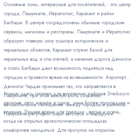
Основные зоны, интересные для посетителей, - это центр
города, Памуккале, Иераполис, Карахаит и район
Багбаши. В центре сосредоточены обычные городские
сервисы, магазины и рестораны; Памуккале и Иераполис
образуют главную зону осмотра исторических и
термальных объектов; Карахаит служит базой для
термальных вод и спа-отелей; а канатная дорога Денизли
и плато Багбаши дают возможность подняться над
городом и провести время на возвышенности. Аэропорт
Денизли Чардак принимает тех, кто направляется в
Климат здесь типичен для внутренних районов Эгейского
Памуккале, при этом важную роль сохраняет
региона: лето жаркое и сухое, зима более прохладная и
автомобильное сообщение: между городом и районом
влажная. Лучшее время для поездки - весна и осень,
Памуккале регулярно ходят автобусы и маршрутки.
когда на открытых археологических площадках
комфортнее находиться. Для прогулок на открытом