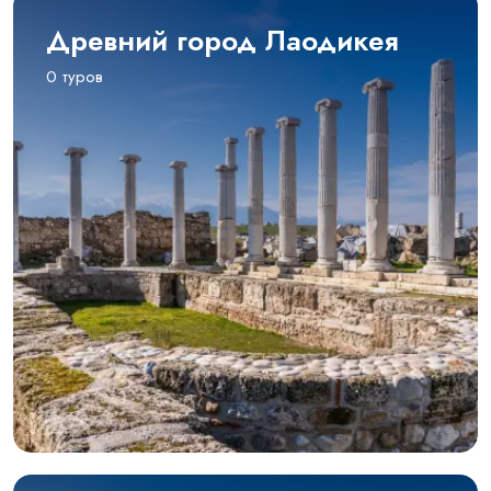
Древний город Лаодикея
0 туров