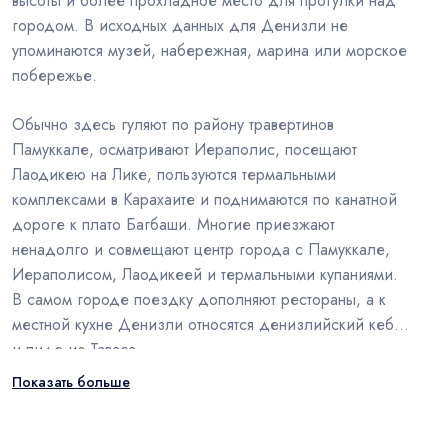
высоты и более прохладное место для прогулки над
городом. В исходных данных для Денизли не
упоминаются музей, набережная, марина или морское
побережье.
Обычно здесь гуляют по району травертинов
Памуккале, осматривают Иераполис, посещают
Лаодикею на Лике, пользуются термальными
комплексами в Карахаите и поднимаются по канатной
дороге к плато Багбаши. Многие приезжают
ненадолго и совмещают центр города с Памуккале,
Иераполисом, Лаодикеей и термальными купаниями.
В самом городе поездку дополняют рестораны, а к
местной кухне Денизли относятся денизлийский кебаб
и пиде из Таваса.
Показать больше