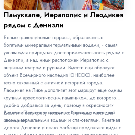
Памуккале, Иераполис и Лаодикея
рядом с Денизли
Белые травертиновые террасы, образованные
богатыми минералами термальными водами, - самая
узнаваемая природная достопримечательность рядом с
Денизли, а над ними расположен Иераполис с
античным театром и руинами. Вместе они образуют
объект Всемирного наследия ЮНЕСКО, наиболее
тесно связанный с античной историей города.
Лаодикея на Лике дополняет этот маршрут еще одним
крупным археологическим памятником, до которого
удобно добраться за день, поэтому в окрестностях
Рядом с Памуккале находится Карахаит, известный
Денизли есть сразу несколько значимых мест для
своими термальными водами и спа-отелями. Канатная
посещения.
дорога Денизли и плато Багбаши предлагают виды с