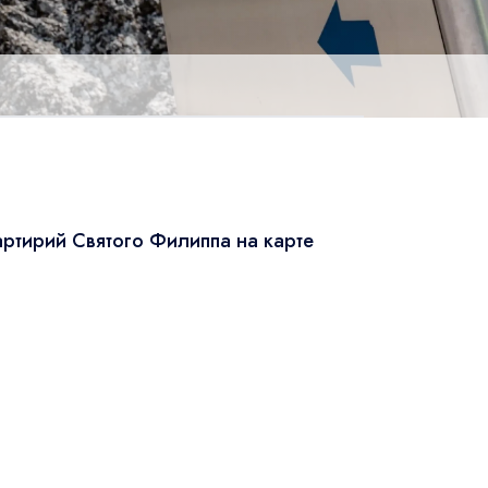
ртирий Святого Филиппа на карте
Leaflet
|
© OSM
×
+
Мартирий Святого Филиппа
−