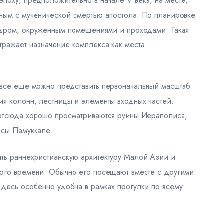
поху, предположительно в начале V века, на месте,
нным с мученической смертью апостола. По планировке
ядром, окруженным помещениями и проходами. Такая
тражает назначение комплекса как места
 все еще можно представить первоначальный масштаб
ния колонн, лестницы и элементы входных частей.
отсюда хорошо просматриваются руины Иераполиса,
асы Памуккале.
ять раннехристианскую архитектуру Малой Азии и
кого времени. Обычно его посещают вместе с другими
здесь особенно удобна в рамках прогулки по всему