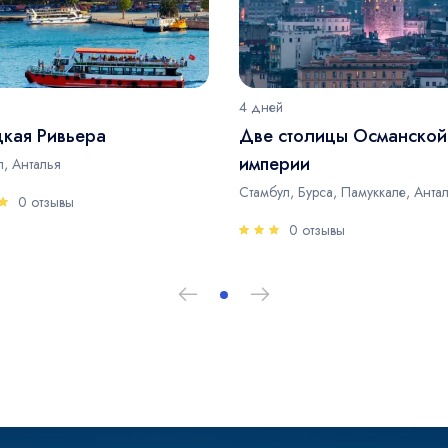
4 дней
цкая Ривьера
Две столицы Османской
империи
, Анталья
Стамбул, Бурса, Памуккале, Анта
0 отзывы
0 отзывы