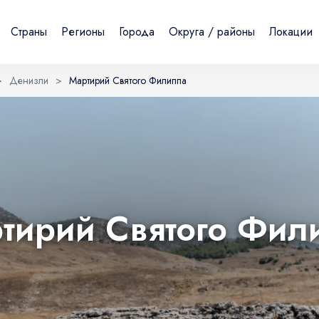
Страны
Регионы
Города
Округа / районы
Локации
>
Денизли
>
Мартирий Святого Филиппа
Sign in or create account
Создавая аккаунт, вы принимаете Условия использования и
Политику конфиденциальности.
UK
DE
Українська
Deutsch
тирий Святого Фил
Электронная почта
Continue with email