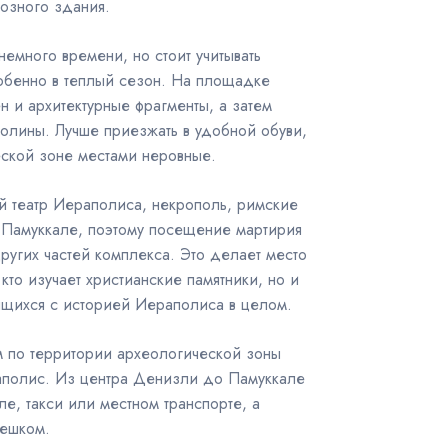
озного здания.
емного времени, но стоит учитывать
обенно в теплый сезон. На площадке
ен и архитектурные фрагменты, а затем
олины. Лучше приезжать в удобной обуви,
еской зоне местами неровные.
й театр Иераполиса, некрополь, римские
 Памуккале, поэтому посещение мартирия
ругих частей комплекса. Это делает место
 кто изучает христианские памятники, но и
ящихся с историей Иераполиса в целом.
 по территории археологической зоны
аполис. Из центра Денизли до Памуккале
е, такси или местном транспорте, а
пешком.