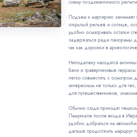
схему позднеантичного религи
Подъем к мартирию занимает н
открытый рельеф и солнце, ос
удобно осматривать остатки ст
задержаться ради панорамы д
так как дорожки в археологич
Неподалеку находятся античны
бани и травертиновые террасы
легко совместить с осмотром д
интересным не только для тех,
для путешественников, знаком
Обычно сюда приходят пешком
Памуккале после входа в Иер
удобно добраться на автомобил
дальше продолжить маршрут 