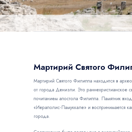
Мартирий Святого Фили
Мартирий Святого Филиппа находится в архе
от города Денизли. Это раннехристианское 
почитанием апостола Филиппа. Памятник вхо
«Иераполис-Памуккале» и воспринимается как
города.