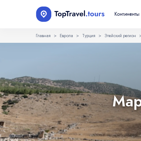
Континенты
Главная
>
Европа
>
Турция
>
Эгейский регион
Выберите язык
EN
RU
English
Русский
Мар