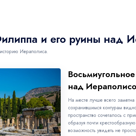
Филиппа и его руины над 
 историю Иераполиса.
Восьмиугольное
над Иераполис
На месте лучше всего заметна
сохранившимся контурам видно
пространство сочеталось с п
образуя почти крестообразную 
возможность увидеть не прост