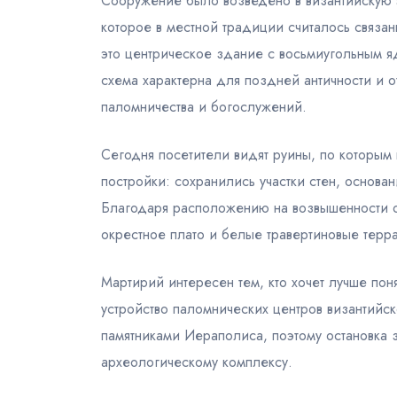
Сооружение было возведено в византийскую э
которое в местной традиции считалось связа
это центрическое здание с восьмиугольным 
схема характерна для поздней античности и о
паломничества и богослужений.
Сегодня посетители видят руины, по которым
постройки: сохранились участки стен, основа
Благодаря расположению на возвышенности 
окрестное плато и белые травертиновые терр
Мартирий интересен тем, кто хочет лучше пон
устройство паломнических центров византийс
памятниками Иераполиса, поэтому остановка 
археологическому комплексу.