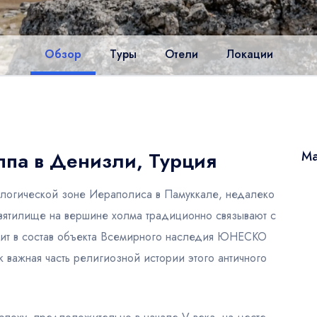
Обзор
Туры
Отели
Локации
ппа в Денизли, Турция
Ма
ологической зоне Иераполиса в Памуккале, недалеко
святилище на вершине холма традиционно связывают с
дит в состав объекта Всемирного наследия ЮНЕСКО
 важная часть религиозной истории этого античного