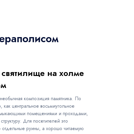
Иераполисом
 святилище на холме
ом
 необычная композиция памятника. По
, как центральное восьмиугольное
римыкающими помещениями и проходами,
структуру. Для посетителей это
о отдельные руины, а хорошо читаемую