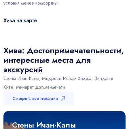
условия менее комфортны.
Хива на карте
Leaflet
|
© OSM
×
+
Хива
−
Хива: Достопримечательности,
интересные места для
экскурсий
Стены Ичан-Калы, Медресе Ислам-Ходжа, Зиндан в
Хиве, Минарет Джума-мечети
Смотреть все локации
Стены Ичан-Калы