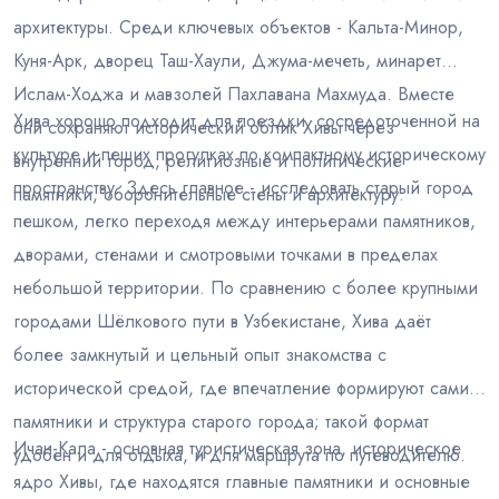
архитектуры. Среди ключевых объектов - Кальта-Минор,
Куня-Арк, дворец Таш-Хаули, Джума-мечеть, минарет
Ислам-Ходжа и мавзолей Пахлавана Махмуда. Вместе
Хива хорошо подходит для поездки, сосредоточенной на
они сохраняют исторический облик Хивы через
культуре и пеших прогулках по компактному историческому
внутренний город, религиозные и политические
пространству. Здесь главное - исследовать старый город
памятники, оборонительные стены и архитектуру.
пешком, легко переходя между интерьерами памятников,
дворами, стенами и смотровыми точками в пределах
небольшой территории. По сравнению с более крупными
городами Шёлкового пути в Узбекистане, Хива даёт
более замкнутый и цельный опыт знакомства с
исторической средой, где впечатление формируют сами
памятники и структура старого города; такой формат
Ичан-Кала - основная туристическая зона, историческое
удобен и для отдыха, и для маршрута по путеводителю.
ядро Хивы, где находятся главные памятники и основные