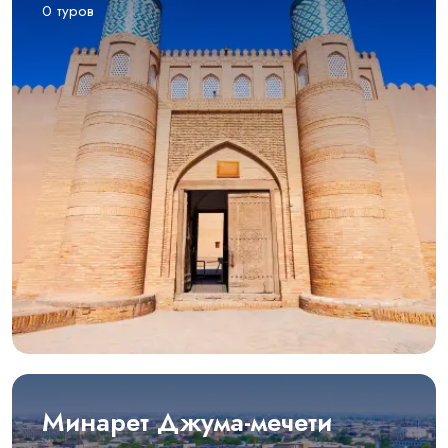
0 туров
Минарет Джума-мечети