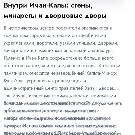
Внутри Ичан-Калы: стены,
минареты и дворцовые дворы
В историческом центре посетители оказываются в
компактном городе за стенами с глинобитными
укреплениями, воротами, узкими улицами, дворами,
минаретами и памятниками исламской архитектуры.
Именно в Ичан-Кале сосредоточено больше всего
объектов наследия и мест для посещения. К главным
памятникам относятся незавершённый Кальта-Минор;
Куня-Арк - укреплённая резиденция и
административный центр правителей Хивы; дворец
Таш-Хаули, известный своими дворами, приёмными
В исходных данных упоминаются музейные
помещениями и декоративной плиткой; Джума-мечеть
пространства и экспозиции, размещённые в
с большим залом, который поддерживают
исторических зданиях, но не названы конкретные
многочисленные резные деревянные колонны;
музеи и не описаны коллекции. Также не указаны
минарет Ислам-Ходжа - одна из главных смотровых
природные объекты вроде побережья, набережной,
точек; а также мавзолей Пахлавана Махмуда - важное