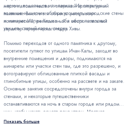
марины, водопадов или парков. Из открытых и
место паломничества и значимый архитектурный
возвышенных точек обзора упомянуты городские стены
памятник. Вместе эти объекты раскрывают
и минарет Ислам-Ходжа - оба места позволяют
политический, религиозный и оборонительный
увидеть старый город сверху.
характер исторического ядра Хивы.
Помимо переходов от одного памятника к другому,
посетители гуляют по улицам Ичан-Калы, заходят во
внутренние помещения и дворы, поднимаются на
минареты или участки стен там, где это разрешено, и
фотографируют облицованные плиткой фасады и
глинобитные улицы, особенно на рассвете и на закате.
Основные занятия сосредоточены внутри города за
стенами, и некоторые путешественники
останавливаются на ночь в старом городе или рядом с
ним, чтобы начать осмотр рано утром. Местная
гастрономия связана с узбекской кухней и кухней
Показать больше
Хорезма, включая шивит оши и тухум барак.