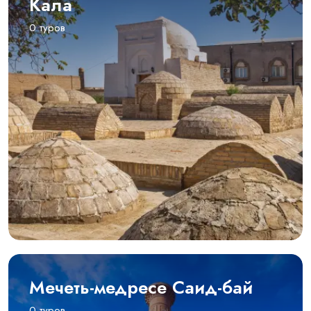
Кала
0 туров
Мечеть-медресе Саид-бай
0 туров