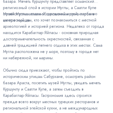
базара. Мечеть Куршунлу представляет османский
религиозный слой в истории Муглы, а Саатли Куле
Музей Муглы - главный городской музей, особенно
остаётся узнаваемым общественным ориентиром в
интересный тем, кто хочет познакомиться с местной
центре города.
археологией и историей региона. Недалеко от города
находится Карабаглар-Яйласы - основная природная
достопримечательность окрестностей, связанная с
давней традицией летнего отдыха в этих местах. Сама
Мугла расположена не у моря, поэтому в городе нет
ни набережной, ни марины.
Обычно сюда приезжают, чтобы пройтись по
историческим улицам Сабурхане, осмотреть район
базара Араста, посетить музей Муглы, увидеть мечеть
Куршунлу и Саатли Куле, а затем съездить в
Карабаглар-Яйласы. Гастрономия здесь строится
прежде всего вокруг местных турецких ресторанов и
региональной эгейской кухни, а не международных