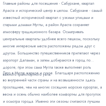
Главные районы для посещения - Сабурхане, квартал
Араста и исторический центр в целом. Сабурхане - самый
известный исторический квартал с узкими улицами и
старыми домами Муглы, а район Араста сохраняет
атмосферу традиционного базара. Осматривать
центральные кварталы удобнее всего пешком, поскольку
многие интересные места расположены рядом друг с
другом. Большинство путешественников прилетают через
аэропорт Даламан, а затем добираются в город по
дороге; при этом сама Мугла также выполняет роль
Лето в Мугле жаркое и сухое. Благодаря расположению
важного транспортного узла.
во внутренней части страны и на возвышенности здесь
прохладнее, чем на многих соседних морских курортах, а
весна и осень обычно наиболее комфортны для прогулок
и осмотра города. Именно эти сезоны считаются лучшим