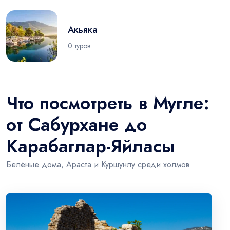
Акьяка
0 туров
Что посмотреть в Мугле:
от Сабурхане до
Карабаглар-Яйласы
Белёные дома, Араста и Куршунлу среди холмов