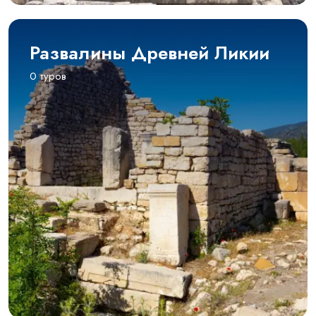
Развалины Древней Ликии
0 туров