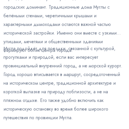
городских доминант. Традиционные дома Муглы с
белёными стенами, черепичными крышами и
характерными дымоходами остаются важной частью
исторической застройки. Именно они вместе с узкими
улицами, мечетями и общественными зданиями
Мугла подойдёт для поездки, связанной с культурой,
формируют облик центра города.
прогулками и природой, если вас интересует
провинциальный внутренний город, а не морской курорт.
Город хорошо вписывается в маршрут, сосредоточенный
на историческом центре, традиционной архитектуре и
короткой вылазке на природу поблизости, а не на
пляжном отдыхе. Его также удобно включить как
историческую остановку во время более широкого
путешествия по провинции Мугла.