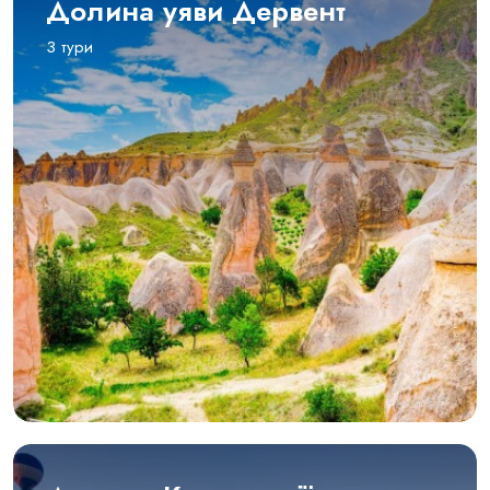
Долина уяви Дервент
3 тури