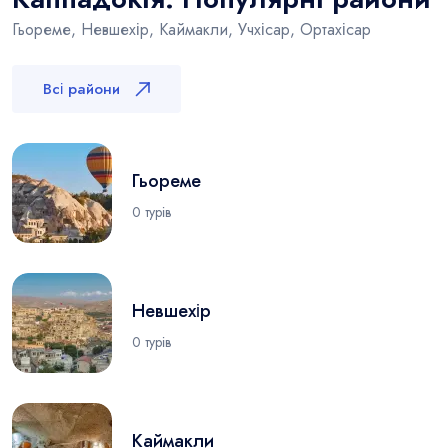
Гьореме, Невшехір, Каймакли, Учхісар, Ортахісар
Всі райони
Гьореме
0 турів
Невшехір
0 турів
Каймакли