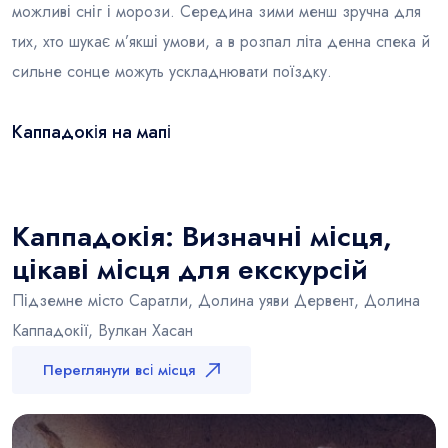
можливі сніг і морози. Середина зими менш зручна для
тих, хто шукає м’якші умови, а в розпал літа денна спека й
сильне сонце можуть ускладнювати поїздку.
Каппадокія на мапі
Leaflet
|
© OSM
×
+
Каппадокія
−
Каппадокія: Визначні місця,
цікаві місця для екскурсій
Підземне місто Саратли, Долина уяви Дервент, Долина
Каппадокії, Вулкан Хасан
Переглянути всі місця