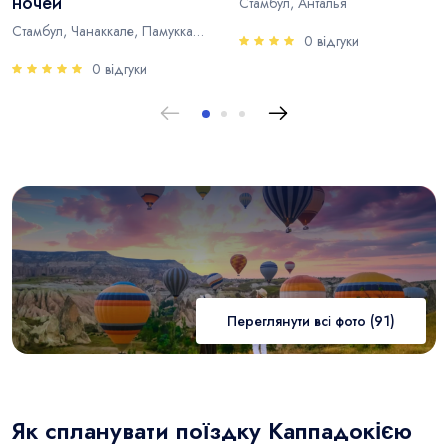
ночей
Стамбул, Анталья
Стамбул, Чанаккале, Памуккале, Анталья
0 відгуки
0 відгуки
Переглянути всі фото (91)
Як спланувати поїздку Каппадокією