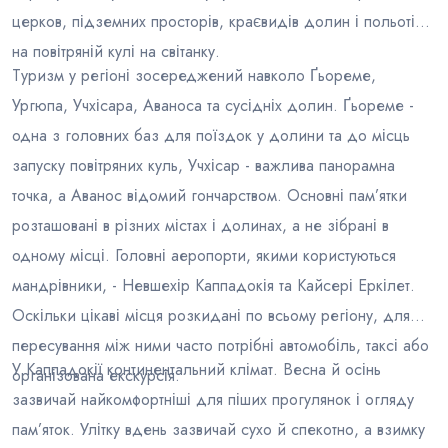
церков, підземних просторів, краєвидів долин і польотів
на повітряній кулі на світанку.
Туризм у регіоні зосереджений навколо Ґьореме,
Ургюпа, Учхісара, Аваноса та сусідніх долин. Ґьореме -
одна з головних баз для поїздок у долини та до місць
запуску повітряних куль, Учхісар - важлива панорамна
точка, а Аванос відомий гончарством. Основні пам’ятки
розташовані в різних містах і долинах, а не зібрані в
одному місці. Головні аеропорти, якими користуються
мандрівники, - Невшехір Каппадокія та Кайсері Еркілет.
Оскільки цікаві місця розкидані по всьому регіону, для
пересування між ними часто потрібні автомобіль, таксі або
У Каппадокії континентальний клімат. Весна й осінь
організована екскурсія.
зазвичай найкомфортніші для піших прогулянок і огляду
пам’яток. Улітку вдень зазвичай сухо й спекотно, а взимку