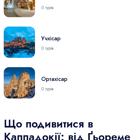
0 турів
Учхісар
0 турів
Ортахісар
0 турів
Що подивитися в
Каппадокії: від Ґьореме