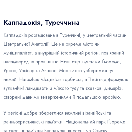
Блог
Каппадокія, Туреччина
Каппадокія розташована в Туреччині, у центральній частині
Центральної Анатолії. Це не окреме місто чи
муніципалітет, а внутрішній історичний регіон, пов’язаний
насамперед із провінцією Невшехір і містами Ґьореме,
Ургюп, Учхісар та Аванос. Морського узбережжя тут
немає. Натомість місцевість горбиста, а її вигляд формують
вулканічні ландшафти з м’якого туфу та «казкові димарі»,
створені давніми виверженнями й подальшою ерозією.
У регіоні добре збереглися важливі візантійські та
ранньохристиянські пам’ятки. Національний парк Ґьореме
та скельні пам’ятки Каппадокії внесені до Списку