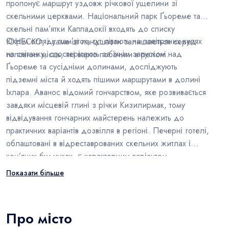
пропонує маршрут уздовж річкової ущелини зі
скельними церквами. Національний парк Ґьореме та
скельні пам’ятки Каппадокії входять до списку
Окрім огляду пам’яток, тут літають на повітряних кулях
ЮНЕСКО, і саме ці ландшафти залишаються серед
на світанку, спостерігають за їхнім запуском над
головних місць, які варто побачити в регіоні.
Ґьореме та сусідніми долинами, досліджують
підземні міста й ходять пішими маршрутами в долині
Іхлара. Аванос відомий гончарством, яке розвивається
завдяки місцевій глині з річки Кизилирмак, тому
відвідування гончарних майстерень належить до
практичних варіантів дозвілля в регіоні. Печерні готелі,
облаштовані в відреставрованих скельних житлах і
кам’яних будинках, є характерним варіантом
проживання, а тесті-кебабі - м’ясна страва, яку готують у
Показати більше
запечатаному глиняному горщику, - одна з
найвідоміших місцевих страв, яку подають туристам.
Про місто