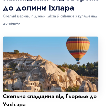
до долини Іхлара
Скельні церкви, підземні міста й світанки з кулями над
долинами
Скельна спадщина від Ґьореме до
Учхісара