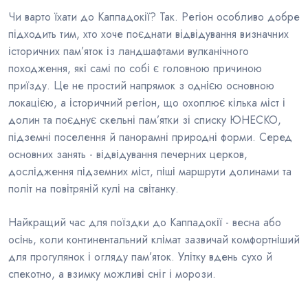
Чи варто їхати до Каппадокії? Так. Регіон особливо добре
підходить тим, хто хоче поєднати відвідування визначних
історичних пам’яток із ландшафтами вулканічного
походження, які самі по собі є головною причиною
приїзду. Це не простий напрямок з однією основною
локацією, а історичний регіон, що охоплює кілька міст і
долин та поєднує скельні пам’ятки зі списку ЮНЕСКО,
підземні поселення й панорамні природні форми. Серед
основних занять - відвідування печерних церков,
дослідження підземних міст, піші маршрути долинами та
політ на повітряній кулі на світанку.
Найкращий час для поїздки до Каппадокії - весна або
осінь, коли континентальний клімат зазвичай комфортніший
для прогулянок і огляду пам’яток. Улітку вдень сухо й
спекотно, а взимку можливі сніг і морози.