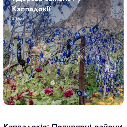
Каппадокії
2 тури
Каппадокія: Популярні райони