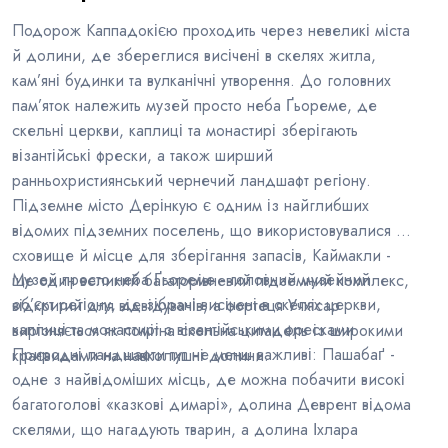
Подорож Каппадокією проходить через невеликі міста
й долини, де збереглися висічені в скелях житла,
кам’яні будинки та вулканічні утворення. До головних
пам’яток належить музей просто неба Ґьореме, де
скельні церкви, каплиці та монастирі зберігають
візантійські фрески, а також ширший
ранньохристиянський чернечий ландшафт регіону.
Підземне місто Дерінкую є одним із найглибших
відомих підземних поселень, що використовувалися як
сховище й місце для зберігання запасів, Каймакли -
Музей просто неба Ґьореме - головний музейний
ще один великий багаторівневий підземний комплекс,
об’єкт регіону, де зібрані висічені в скелях церкви,
відкритий для відвідувачів, а фортеця Учхісар
каплиці та монастирі з візантійськими фресками.
вирізняється як помітна скельна цитадель із широкими
Природні ландшафти тут не менш важливі: Пашабаґ -
краєвидами на навколишні долини.
одне з найвідоміших місць, де можна побачити високі
багатоголові «казкові димарі», долина Деврент відома
скелями, що нагадують тварин, а долина Іхлара