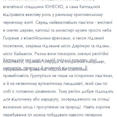
всесвітньої спадщини ЮНЕСКО, а сама Каппадокія
відігравала важливу роль у ранньому християнському
чернечому житті. Серед найважливіших пам’яток - висічені
в скелях церкви, каплиці та монастирі музею просто неба
Ґьореме з візантійськими фресками, а також підземні
поселення, зокрема підземне місто Дерінкую та підземне
місто Каймакли. Разом вони показують скельні релігійні
Каппадокія поєднує в одній поїздці культуру, піші
комплекси, підземні споруди та історичний ландшафт,
маршрути, природу й активний відпочинок. Її
сформований тривалим людським освоєнням.
привабливість ґрунтується не лише на історичних пам’ятках,
а й на незвичному вулканічному ландшафті, який сам по
собі є головною цікавинкою. Тому регіон добре підходить
для відпочинку або маршруту, зосередженого на огляді
визначних місць і прогулянках на природі. Навіть коротке
перебування тут можна побудувати навколо печерних