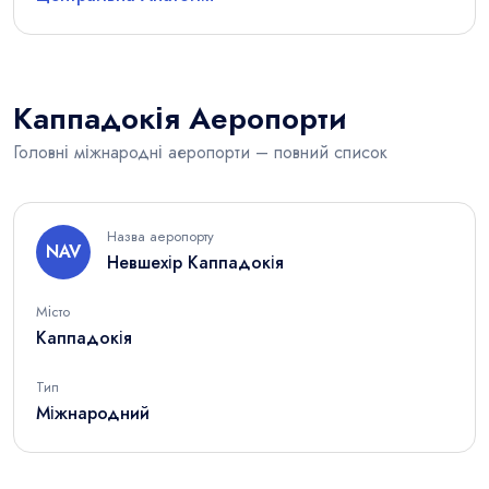
Каппадокія Аеропорти
Головні міжнародні аеропорти – повний список
Назва аеропорту
NAV
Невшехір Каппадокія
Місто
Каппадокія
Тип
Міжнародний