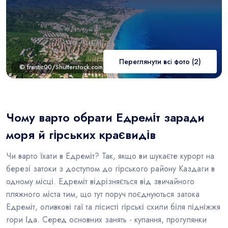
Переглянути всі фото (2)
© frantic00/Shutterstock.com
Чому варто обрати Едреміт заради
моря й гірських краєвидів
Чи варто їхати в Едреміт? Так, якщо ви шукаєте курорт на
березі затоки з доступом до гірського району Каздаги в
одному місці. Едреміт відрізняється від звичайного
пляжного міста тим, що тут поруч поєднуються затока
Едреміт, оливкові гаї та лісисті гірські схили біля підніжжя
гори Іда. Серед основних занять - купання, прогулянки