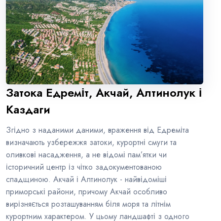
Затока Едреміт, Акчай, Алтинолук і
Каздаги
Згідно з наданими даними, враження від Едреміта
визначають узбережжя затоки, курортні смуги та
оливкові насадження, а не відомі пам’ятки чи
історичний центр із чітко задокументованою
спадщиною. Акчай і Алтинолук - найвідоміші
приморські райони, причому Акчай особливо
вирізняється розташуванням біля моря та літнім
курортним характером. У цьому ландшафті з одного