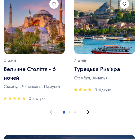
6 днів
7 днів
Величне Століття - 6
Турецька Рив'єра
ночей
Стамбул, Анталья
Стамбул, Чанаккале, Памуккале, Анталья
0 відгуки
0 відгуки