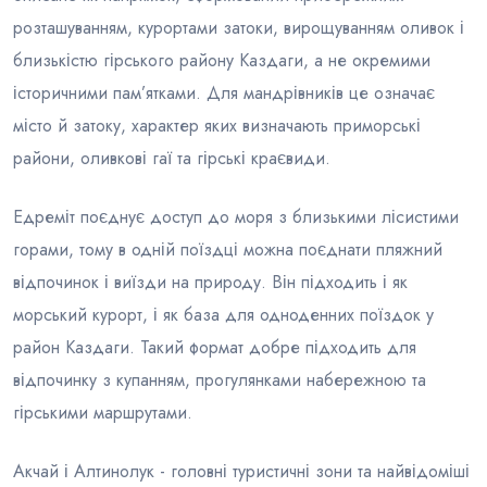
розташуванням, курортами затоки, вирощуванням оливок і
близькістю гірського району Каздаги, а не окремими
історичними пам’ятками. Для мандрівників це означає
місто й затоку, характер яких визначають приморські
райони, оливкові гаї та гірські краєвиди.
Едреміт поєднує доступ до моря з близькими лісистими
горами, тому в одній поїздці можна поєднати пляжний
відпочинок і виїзди на природу. Він підходить і як
морський курорт, і як база для одноденних поїздок у
район Каздаги. Такий формат добре підходить для
відпочинку з купанням, прогулянками набережною та
гірськими маршрутами.
Акчай і Алтинолук - головні туристичні зони та найвідоміші