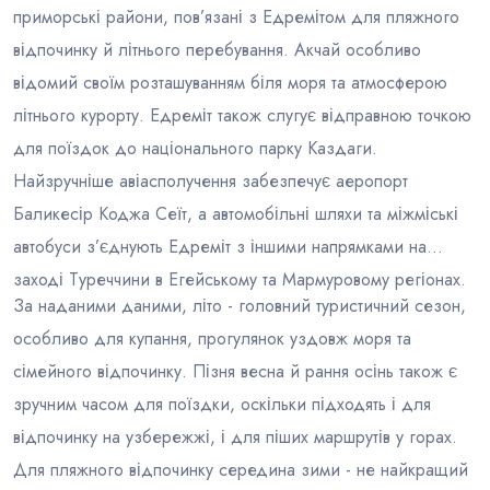
приморські райони, пов’язані з Едремітом для пляжного
відпочинку й літнього перебування. Акчай особливо
відомий своїм розташуванням біля моря та атмосферою
літнього курорту. Едреміт також слугує відправною точкою
для поїздок до національного парку Каздаги.
Найзручніше авіасполучення забезпечує аеропорт
Баликесір Коджа Сеїт, а автомобільні шляхи та міжміські
автобуси з’єднують Едреміт з іншими напрямками на
заході Туреччини в Егейському та Мармуровому регіонах.
За наданими даними, літо - головний туристичний сезон,
особливо для купання, прогулянок уздовж моря та
сімейного відпочинку. Пізня весна й рання осінь також є
зручним часом для поїздки, оскільки підходять і для
відпочинку на узбережжі, і для піших маршрутів у горах.
Для пляжного відпочинку середина зими - не найкращий