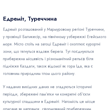
Блог
Едреміт, Туреччина
Едреміт розташований у Мармуровому регіоні Туреччини,
у провінції Баликесір, на північному узбережжі Егейського
моря. Місто стоїть на затоці Едреміт і охоплює курортні
зони, що тягнуться вздовж берега. Тут поєднуються
прибережна місцевість і різноманітний рельєф біля
підніжжя Каздаги, також відомої як гора Іда, яка є
головним природним тлом цього району.
У наданих вихідних даних не згадуються історичні
періоди, збережені пам’ятки чи конкретні об’єкти
культурної спадщини в Едреміті. Натомість це місце
описане як напрямок, сформований прибережним