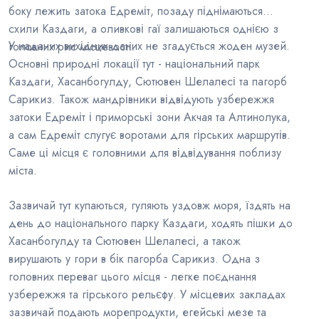
боку лежить затока Едреміт, позаду піднімаються
схили Каздаги, а оливкові гаї залишаються однією з
У наданих вихідних даних не згадується жоден музей.
головних рис місцевості.
Основні природні локації тут - національний парк
Каздаги, Хасанбогулду, Сютювен Шелалесі та пагорб
Сарикиз. Також мандрівники відвідують узбережжя
затоки Едреміт і приморські зони Акчая та Алтинолука,
а сам Едреміт слугує воротами для гірських маршрутів.
Саме ці місця є головними для відвідування поблизу
міста.
Зазвичай тут купаються, гуляють уздовж моря, їздять на
день до національного парку Каздаги, ходять пішки до
Хасанбогулду та Сютювен Шелалесі, а також
вирушають у гори в бік пагорба Сарикиз. Одна з
головних переваг цього місця - легке поєднання
узбережжя та гірського рельєфу. У місцевих закладах
зазвичай подають морепродукти, егейські мезе та