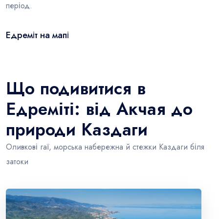
період.
Едреміт на мапі
Leaflet
|
© OSM
×
+
Едреміт
−
Що подивитися в
Едреміті: від Акчая до
природи Каздаги
Оливкові гаї, морська набережна й стежки Каздаги біля
затоки