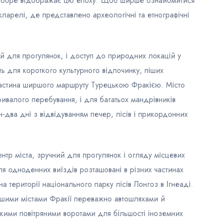
і добре відображає цю епоху. Щоб ширше ознайомитися
кларелі, де представлено археологічні та етнографічні
й для прогулянок, і доступ до природних локацій у
ь для короткого культурного відпочинку, піших
 частина ширшого маршруту Турецькою Фракією. Місто
ивалого перебування, і для багатьох мандрівників
два дні з відвідуванням печер, лісів і прикордонних
ентр міста, зручний для прогулянок і огляду місцевих
я одноденних виїздів розташовані в різних частинах
а території національного парку лісів Лонгоз в Ігнеаді.
ншими містами Фракії переважно автошляхами й
кими повітряними воротами для більшості іноземних