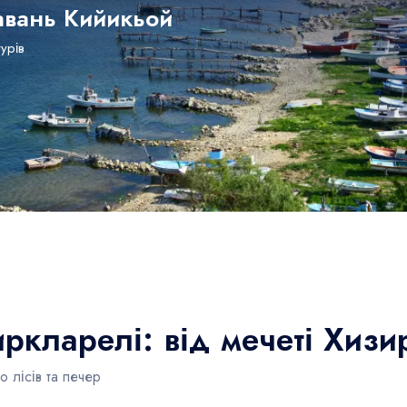
авань Кийикьой
турів
ркларелі: від мечеті Хизи
 лісів та печер