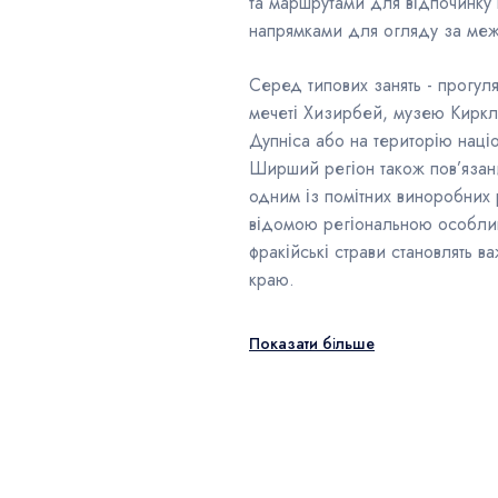
та маршрутами для відпочинку 
напрямками для огляду за меж
Серед типових занять - прогул
мечеті Хизирбей, музею Киркл
Дупніса або на територію націо
Ширший регіон також пов’язани
одним із помітних виноробних 
відомою регіональною особливі
фракійські страви становлять в
краю.
Показати більше