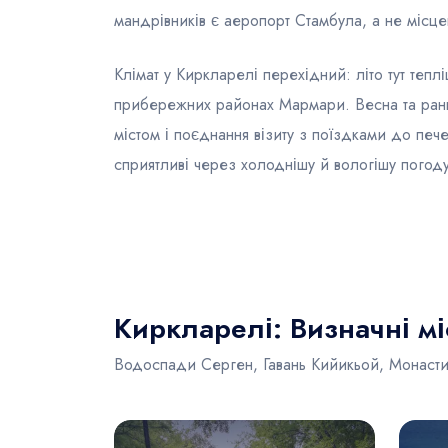
мандрівників є аеропорт Стамбула, а не місц
Клімат у Киркларелі перехідний: літо тут тепл
прибережних районах Мармари. Весна та рання
містом і поєднання візиту з поїздками до печ
сприятливі через холоднішу й вологішу погоду
Киркларелі: Визначні міс
Водоспади Серген, Гавань Кийикьой, Монаст