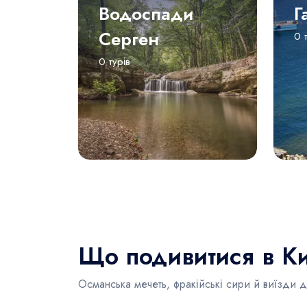
Водоспади
Г
Серген
0 
0 турів
Що подивитися в Ки
Османська мечеть, фракійські сири й виїзди до