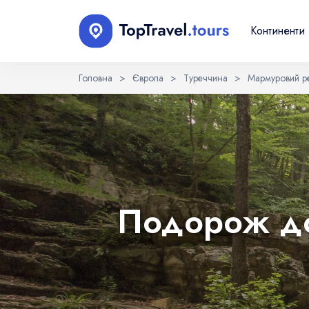
Континенти
Головна
>
Європа
>
Туреччина
>
Мармуровий ре
Оберіть мову
EN
RU
English
Русский
Подорож до