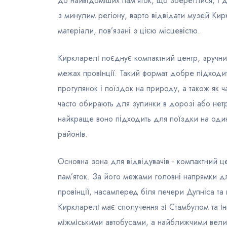
до найвідоміших пам’яток, що збереглися, 
з минулим регіону, варто відвідати музей Кир
матеріали, пов’язані з цією місцевістю.
Киркларелі поєднує компактний центр, зручни
межах провінції. Такий формат добре підходит
прогулянок і поїздок на природу, а також як
часто обирають для зупинки в дорозі або нетр
найкраще воно підходить для поїздки на один-
районів.
Основна зона для відвідувачів - компактний ц
пам’яток. За його межами головні напрямки дл
провінції, насамперед біля печери Дупніса та н
Киркларелі має сполучення зі Стамбулом та і
міжміськими автобусами, а найближчими вели