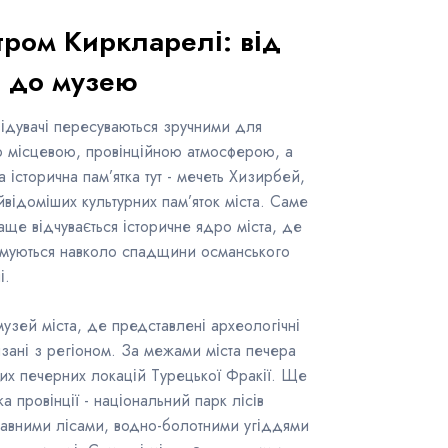
ром Киркларелі: від
й до музею
двідувачі пересуваються зручними для
о місцевою, провінційною атмосферою, а
 історична пам’ятка тут - мечеть Хизирбей,
йвідоміших культурних пам’яток міста. Саме
аще відчувається історичне ядро міста, де
рмуються навколо спадщини османського
і.
узей міста, де представлені археологічні
’язані з регіоном. За межами міста печера
их печерних локацій Турецької Фракії. Ще
 провінції - національний парк лісів
плавними лісами, водно-болотними угіддями