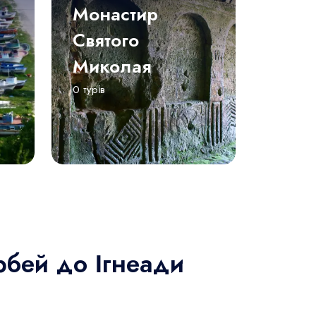
Монастир
Святого
Миколая
0 турів
рбей до Ігнеади