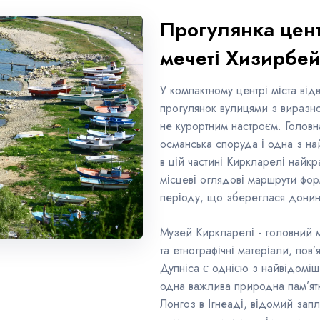
Прогулянка цент
мечеті Хизирбе
У компактному центрі міста ві
прогулянок вулицями з виразн
не курортним настроєм. Головна
османська споруда і одна з на
в цій частині Киркларелі найкр
місцеві оглядові маршрути фо
періоду, що збереглася донин
Музей Киркларелі - головний м
та етнографічні матеріали, пов
Дупніса є однією з найвідоміш
одна важлива природна пам’ятка
Лонгоз в Ігнеаді, відомий за