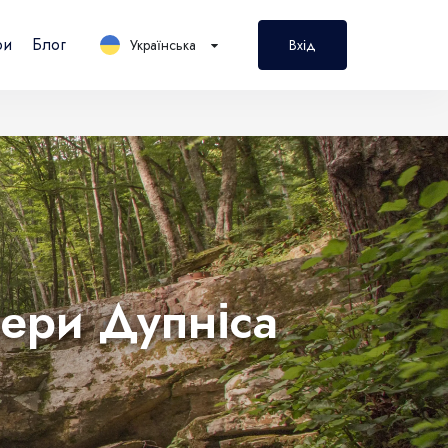
ри
Блог
Українська
Вхід
PL
Polski
ери Дупніса