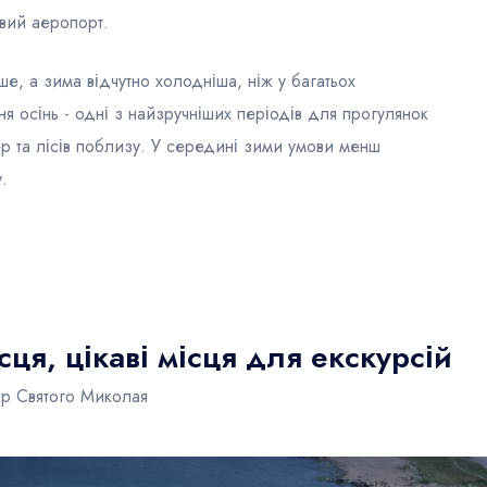
евий аеропорт.
іше, а зима відчутно холодніша, ніж у багатьох
 осінь - одні з найзручніших періодів для прогулянок
ер та лісів поблизу. У середині зими умови менш
.
ця, цікаві місця для екскурсій
ир Святого Миколая