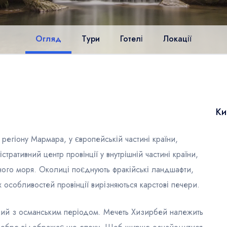
Огляд
Тури
Готелі
Локації
Ки
 регіону Мармара, у європейській частині країни,
тративний центр провінції у внутрішній частині країни,
ного моря. Околиці поєднують фракійські ландшафти,
х особливостей провінції вирізняються карстові печери.
аний з османським періодом. Мечеть Хизирбей належить