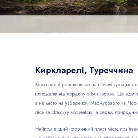
Киркларелі, Туреччина
Киркларелі розташоване на півночі турецького
неподалік від кордону з Болгарією. Це адмініс
а не місто на узбережжі Мармурового чи Чор
ліси та сільську місцевість, а серед природни
Найпомітніший історичний пласт міста пов’яз