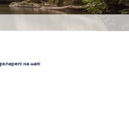
ркларелі на мапі
Leaflet
|
© OSM
×
+
Киркларелі
−