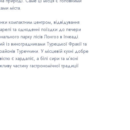
на природі. Саме ці місця є головними
ами міста.
янки компактним центром, відвідування
арелі та одноденні поїздки до печери
нального парку лісів Лонгоз в Ігнеаді.
й із виноградниками Турецької Фракії та
районів Туреччини. У місцевій кухні добре
стю є хардаліє, а білі сири та м’ясні
ажливу частину гастрономічної традиції