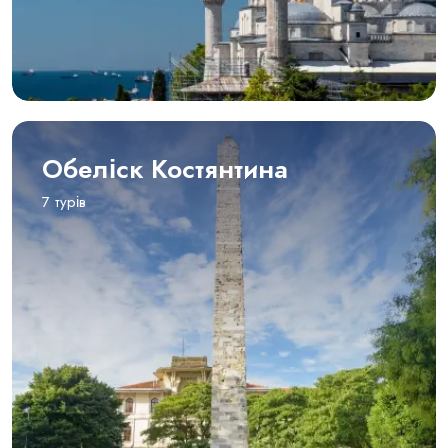
Обеліск Костянтина
7 турів