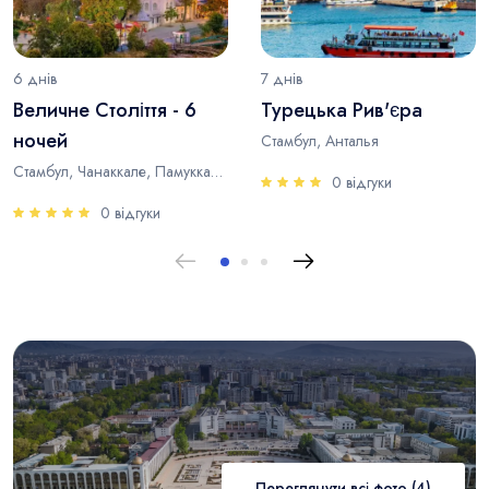
6 днів
7 днів
Величне Століття - 6
Турецька Рив'єра
ночей
Стамбул, Анталья
Стамбул, Чанаккале, Памуккале, Анталья
0 відгуки
0 відгуки
Переглянути всі фото (4)