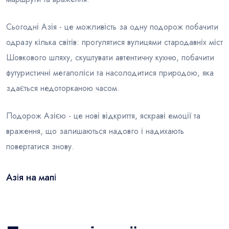
Сьогодні Азія - це можливість за одну подорож побачити
одразу кілька світів: прогулятися вулицями стародавніх міст
Шовкового шляху, скуштувати автентичну кухню, побачити
футуристичні мегаполіси та насолодитися природою, яка
здається недоторканою часом.
Подорож Азією - це нові відкриття, яскраві емоції та
враження, що залишаються надовго і надихають
повертатися знову.
Азія на мапі
Leaflet
|
© OSM
×
+
Азія
−