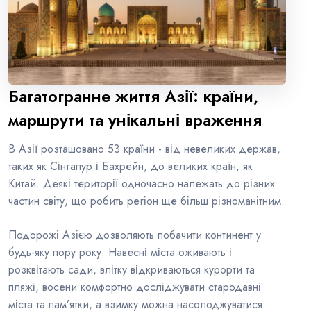
Багатогранне життя Азії: країни,
маршрути та унікальні враження
В Азії розташовано 53 країни - від невеликих держав,
таких як Сінгапур і Бахрейн, до великих країн, як
Китай. Деякі території одночасно належать до різних
частин світу, що робить регіон ще більш різноманітним.
Подорожі Азією дозволяють побачити континент у
будь-яку пору року. Навесні міста оживають і
розквітають сади, влітку відкриваються курорти та
пляжі, восени комфортно досліджувати стародавні
міста та пам’ятки, а взимку можна насолоджуватися