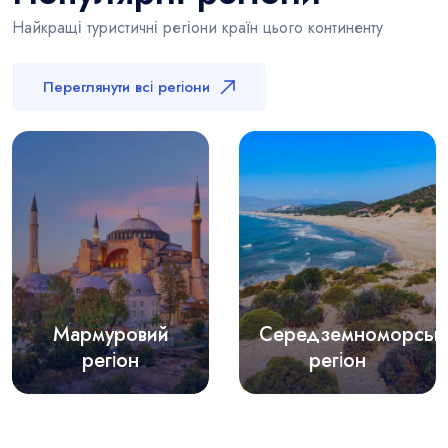
Найкращі туристичні регіони країн цього континенту
Переглянути всі регіони
Мармуровий
Середземноморськ
регіон
регіон
28 турів
25 турів
409 локацій
754 локації