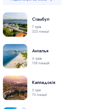
Стамбул
7 турів
323 локації
Анталья
6 турів
138 локацій
Каппадокія
3 тури
73 локації