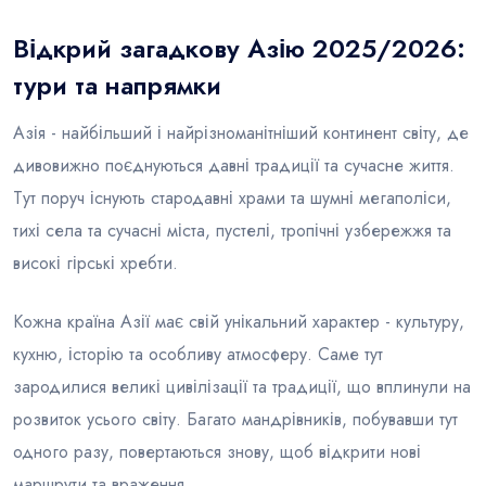
Відкрий загадкову Азію 2025/2026:
Блог
тури та напрямки
Азія - найбільший і найрізноманітніший континент світу, де
дивовижно поєднуються давні традиції та сучасне життя.
Тут поруч існують стародавні храми та шумні мегаполіси,
тихі села та сучасні міста, пустелі, тропічні узбережжя та
високі гірські хребти.
Кожна країна Азії має свій унікальний характер - культуру,
кухню, історію та особливу атмосферу. Саме тут
зародилися великі цивілізації та традиції, що вплинули на
розвиток усього світу. Багато мандрівників, побувавши тут
одного разу, повертаються знову, щоб відкрити нові
маршрути та враження.