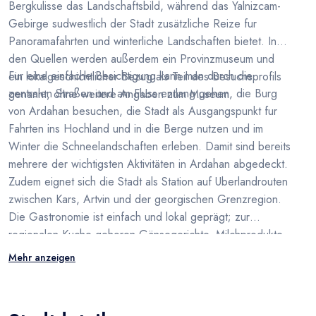
Bergkulisse das Landschaftsbild, während das Yalnizcam-
Gebirge sudwestlich der Stadt zusätzliche Reize fur
Panoramafahrten und winterliche Landschaften bietet. In
den Quellen werden außerdem ein Provinzmuseum und
Fur eine einfache Besichtigung kann man durch die
ein lokalgeschichtlicher Bezug als Teil des Besuchsprofils
zentralen Straßen und am Fluss entlang gehen, die Burg
genannt, ohne weitere Angaben zum Museum.
von Ardahan besuchen, die Stadt als Ausgangspunkt fur
Fahrten ins Hochland und in die Berge nutzen und im
Winter die Schneelandschaften erleben. Damit sind bereits
mehrere der wichtigsten Aktivitäten in Ardahan abgedeckt.
Zudem eignet sich die Stadt als Station auf Uberlandrouten
zwischen Kars, Artvin und der georgischen Grenzregion.
Die Gastronomie ist einfach und lokal geprägt; zur
regionalen Kuche gehoren Gänsegerichte, Milchprodukte,
Hochlandhonig und Kasar-Käse aus der weiteren Region
Mehr anzeigen
Ardahan.