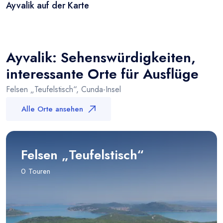
Ayvalik auf der Karte
Leaflet
|
© OSM
×
+
Ayvalik
−
Ayvalik: Sehenswürdigkeiten,
interessante Orte für Ausflüge
Felsen „Teufelstisch“, Cunda-Insel
Alle Orte ansehen
Felsen „Teufelstisch“
0 Touren