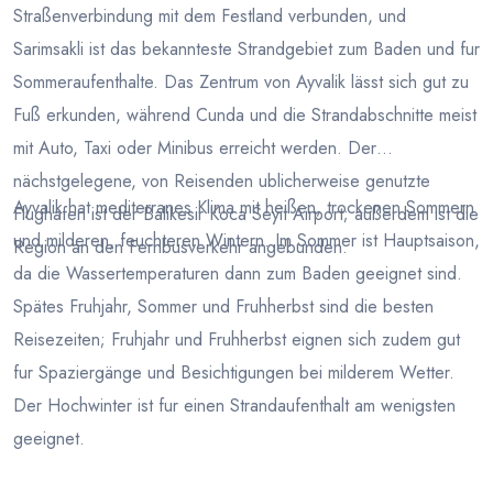
Straßenverbindung mit dem Festland verbunden, und
Sarimsakli ist das bekannteste Strandgebiet zum Baden und fur
Sommeraufenthalte. Das Zentrum von Ayvalik lässt sich gut zu
Fuß erkunden, während Cunda und die Strandabschnitte meist
mit Auto, Taxi oder Minibus erreicht werden. Der
nächstgelegene, von Reisenden ublicherweise genutzte
Ayvalik hat mediterranes Klima mit heißen, trockenen Sommern
Flughafen ist der Balikesir Koca Seyit Airport; außerdem ist die
und milderen, feuchteren Wintern. Im Sommer ist Hauptsaison,
Region an den Fernbusverkehr angebunden.
da die Wassertemperaturen dann zum Baden geeignet sind.
Spätes Fruhjahr, Sommer und Fruhherbst sind die besten
Reisezeiten; Fruhjahr und Fruhherbst eignen sich zudem gut
fur Spaziergänge und Besichtigungen bei milderem Wetter.
Der Hochwinter ist fur einen Strandaufenthalt am wenigsten
geeignet.