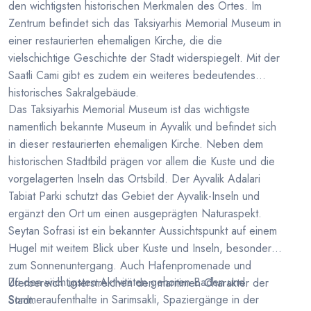
den wichtigsten historischen Merkmalen des Ortes. Im
Zentrum befindet sich das Taksiyarhis Memorial Museum in
einer restaurierten ehemaligen Kirche, die die
vielschichtige Geschichte der Stadt widerspiegelt. Mit der
Saatli Cami gibt es zudem ein weiteres bedeutendes
historisches Sakralgebäude.
Das Taksiyarhis Memorial Museum ist das wichtigste
namentlich bekannte Museum in Ayvalik und befindet sich
in dieser restaurierten ehemaligen Kirche. Neben dem
historischen Stadtbild prägen vor allem die Kuste und die
vorgelagerten Inseln das Ortsbild. Der Ayvalik Adalari
Tabiat Parki schutzt das Gebiet der Ayvalik-Inseln und
ergänzt den Ort um einen ausgeprägten Naturaspekt.
Seytan Sofrasi ist ein bekannter Aussichtspunkt auf einem
Hugel mit weitem Blick uber Kuste und Inseln, besonders
zum Sonnenuntergang. Auch Hafenpromenade und
Zu den wichtigsten Aktivitäten gehoren Baden und
Uferbereich unterstreichen den maritimen Charakter der
Sommeraufenthalte in Sarimsakli, Spaziergänge in der
Stadt.