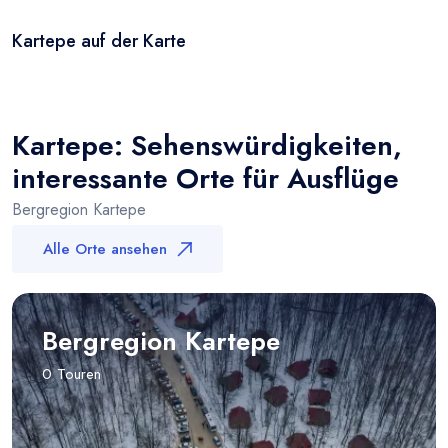
Kartepe auf der Karte
Leaflet
|
© OSM
×
+
Kartepe
−
Kartepe: Sehenswürdigkeiten,
interessante Orte für Ausflüge
Bergregion Kartepe
Alle Orte ansehen
Bergregion Kartepe
0 Touren