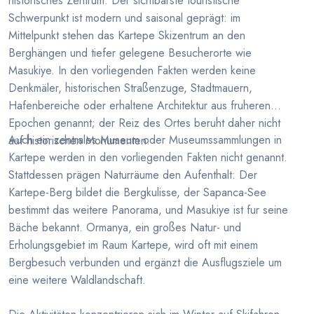
historisches Zentrum. Der sichtbarste touristische
Schwerpunkt ist modern und saisonal geprägt: im
Mittelpunkt stehen das Kartepe Skizentrum an den
Berghängen und tiefer gelegene Besucherorte wie
Masukiye. In den vorliegenden Fakten werden keine
Denkmäler, historischen Straßenzuge, Stadtmauern,
Hafenbereiche oder erhaltene Architektur aus fruheren
Epochen genannt; der Reiz des Ortes beruht daher nicht
Auch ein zentrales Museum oder Museumssammlungen in
auf historischen Monumenten.
Kartepe werden in den vorliegenden Fakten nicht genannt.
Stattdessen prägen Naturräume den Aufenthalt: Der
Kartepe-Berg bildet die Bergkulisse, der Sapanca-See
bestimmt das weitere Panorama, und Masukiye ist fur seine
Bäche bekannt. Ormanya, ein großes Natur- und
Erholungsgebiet im Raum Kartepe, wird oft mit einem
Bergbesuch verbunden und ergänzt die Ausflugsziele um
eine weitere Waldlandschaft.