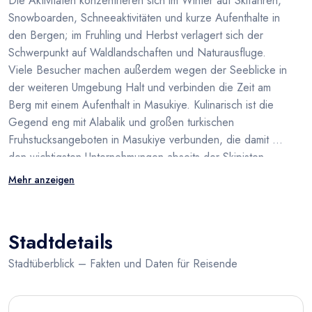
Die Aktivitäten konzentrieren sich im Winter auf Skifahren,
Snowboarden, Schneeaktivitäten und kurze Aufenthalte in
den Bergen; im Fruhling und Herbst verlagert sich der
Schwerpunkt auf Waldlandschaften und Naturausfluge.
Viele Besucher machen außerdem wegen der Seeblicke in
der weiteren Umgebung Halt und verbinden die Zeit am
Berg mit einem Aufenthalt in Masukiye. Kulinarisch ist die
Gegend eng mit Alabalik und großen turkischen
Fruhstucksangeboten in Masukiye verbunden, die damit zu
den wichtigsten Unternehmungen abseits der Skipisten
zählen.
Mehr anzeigen
Stadtdetails
Stadtüberblick – Fakten und Daten für Reisende