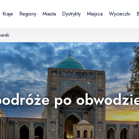
Kraje
Regiony
Miasta
Dystrykty
Miejsca
Wycieczki
B
arski
Sign in or create account
Zakładając konto, akceptujesz Regulamin i Politykę prywatności.
UK
DE
Українська
Deutsch
E-mail
 podróże po obwodzi
Continue with email