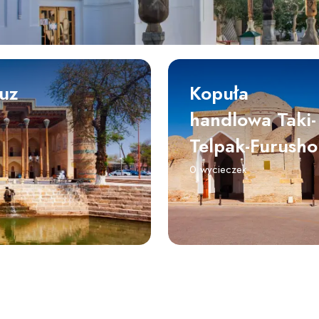
auz
Kopuła
handlowa Taki-
Telpak-Furusho
0 wycieczek