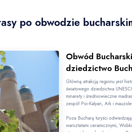
trasy po obwodzie bucharsk
Obwód Bucharski 
dziedzictwo Buc
Główną atrakcją regionu jest his
światowego dziedzictwa UNESCO,
minarety i średniowieczne madra
zespół Poi‑Kalyan, Ark i mauzo
Poza Bucharą turyści odwiedzają
warsztatami ceramicznymi, Wobke