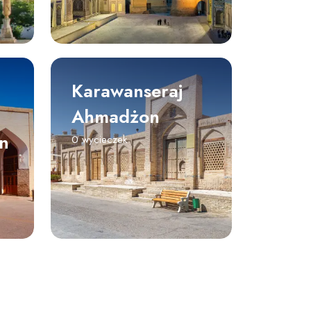
Karawanseraj
Ahmadżon
n
0 wycieczek