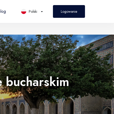
log
Polski
Logowanie
PL
Polski
e bucharskim