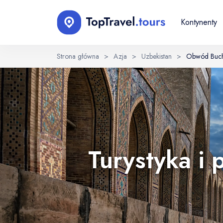
Kontynenty
Strona główna
>
Azja
>
Uzbekistan
>
Obwód Buch
Wybierz język
EN
RU
English
Русский
Turystyka i