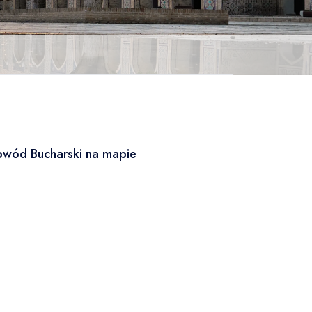
wód Bucharski na mapie
Leaflet
|
© OSM
×
+
Obwód Bucharski
−