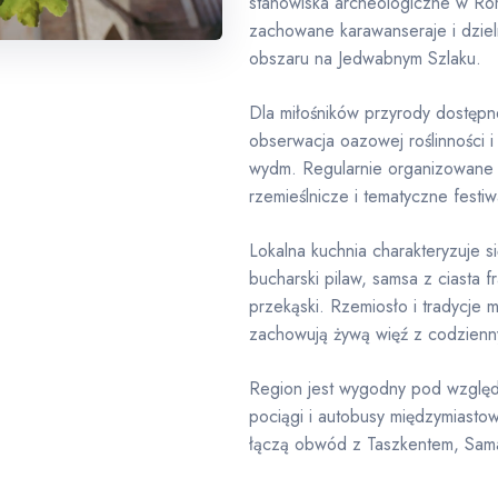
stanowiska archeologiczne w Rom
zachowane karawanseraje i dziel
obszaru na Jedwabnym Szlaku.
Dla miłośników przyrody dostępn
obserwacja oazowej roślinności i 
wydm. Regularnie organizowane s
rzemieślnicze i tematyczne festi
Lokalna kuchnia charakteryzuje s
bucharski pilaw, samsa z ciasta f
przekąski. Rzemiosło i tradycje
zachowują żywą więź z codzienn
Region jest wygodny pod względ
pociągi i autobusy międzymiastow
łączą obwód z Taszkentem, Samar