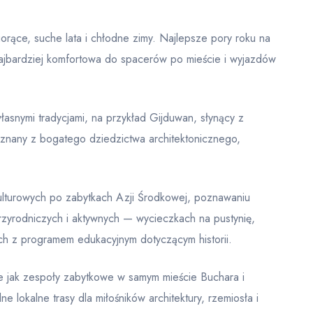
 gorące, suche lata i chłodne zimy. Najlepsze pory roku na
najbardziej komfortowa do spacerów po mieście i wyjazdów
łasnymi tradycjami, na przykład Gijduwan, słynący z
 znany z bogatego dziedzictwa architektonicznego,
 kulturowych po zabytkach Azji Środkowej, poznawaniu
przyrodniczych i aktywnych — wycieczkach na pustynię,
h z programem edukacyjnym dotyczącym historii.
kie jak zespoły zabytkowe w samym mieście Buchara i
e lokalne trasy dla miłośników architektury, rzemiosła i