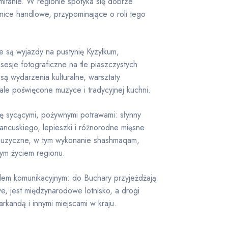
itanie. W regionie spotyka się dobrze
nice handlowe, przypominające o roli tego
e są wyjazdy na pustynię Kyzylkum,
sesje fotograficzne na tle piaszczystych
ą wydarzenia kulturalne, warsztaty
wale poświęcone muzyce i tradycyjnej kuchni.
ię sycącymi, pożywnymi potrawami: słynny
rancuskiego, lepieszki i różnorodne mięsne
 muzyczne, w tym wykonanie shashmaqam,
ym życiem regionu.
em komunikacyjnym: do Buchary przyjeżdżają
e, jest międzynarodowe lotnisko, a drogi
kandą i innymi miejscami w kraju.