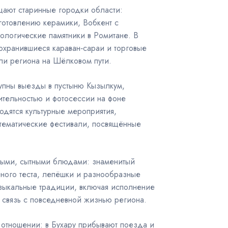
щают старинные городки области:
готовлению керамики, Вобкент с
ологические памятники в Ромитане. В
охранившиеся караван‑сараи и торговые
ли региона на Шёлковом пути.
пны выезды в пустыню Кызылкум,
тельностью и фотосессии на фоне
одятся культурные мероприятия,
тематические фестивали, посвящённые
тными, сытными блюдами: знаменитый
ёного теста, лепёшки и разнообразные
зыкальные традиции, включая исполнение
 связь с повседневной жизнью региона.
 отношении: в Бухару прибывают поезда и