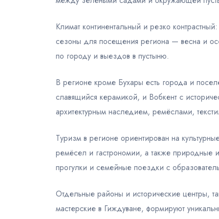
между зелеными садами и окружающей пуст
Климат континентальный и резко контрастный
сезоны для посещения региона — весна и ос
по городу и выездов в пустыню.
В регионе кроме Бухары есть города и посел
славящийся керамикой, и Вобкент с историче
архитектурным наследием, ремёслами, текст
Туризм в регионе ориентирован на культурны
ремёсел и гастрономии, а также природные и
прогулки и семейные поездки с образовател
Отдельные районы и исторические центры, та
мастерские в Гиждуване, формируют уникаль