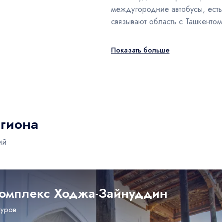
междугородние автобусы, ест
связывают область с Ташкенто
Показать больше
гиона
ий
омплекс Ходжа-Зайнуддин
туров