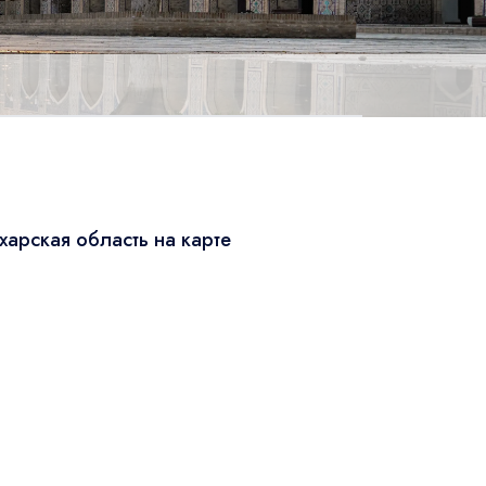
харская область на карте
Leaflet
|
© OSM
×
+
Бухарская область
−