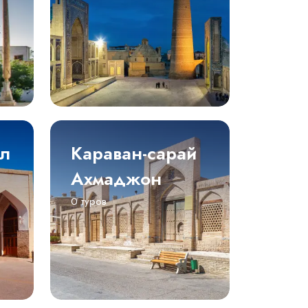
ол
Караван-сарай
Ахмаджон
0 туров