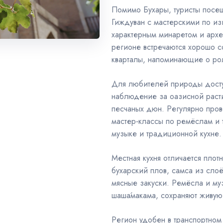
Помимо Бухары, туристы посе
Гиждуван с мастерскими по из
характерным минаретом и архе
регионе встречаются хорошо с
кварталы, напоминающие о ро
Для любителей природы досту
наблюдение за оазисной расти
песчаных дюн. Регулярно пров
мастер‑классы по ремёслам и 
музыке и традиционной кухне.
Местная кухня отличается пло
бухарский плов, самса из сло
мясные закуски. Ремёсла и му
шаша́макама, сохраняют живую
Регион удобен в транспортном