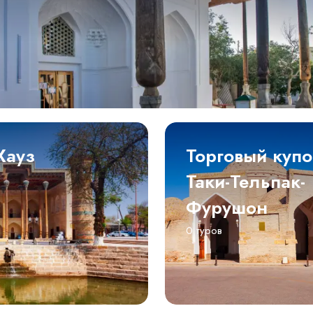
Хауз
Торговый куп
Таки-Тельпак-
Фурушон
0 туров