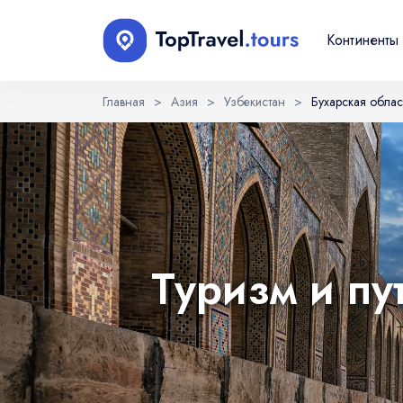
Континенты
Главная
>
Азия
>
Узбекистан
>
Бухарская облас
Выберите язык
EN
RU
English
Русский
Туризм и пу