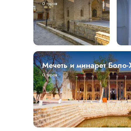
0 туров
Мечеть и минарет Боло-
0 туров