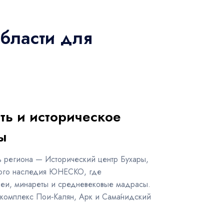
области для
ть и историческое
ы
ь региона — Исторический центр Бухары,
ного наследия ЮНЕСКО, где
леи, минареты и средневековые мадрасы.
комплекс Пои‑Калян, Арк и Сама́нидский