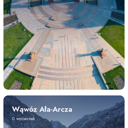
Wąwóz Ała-Arcza
0 wycieczek