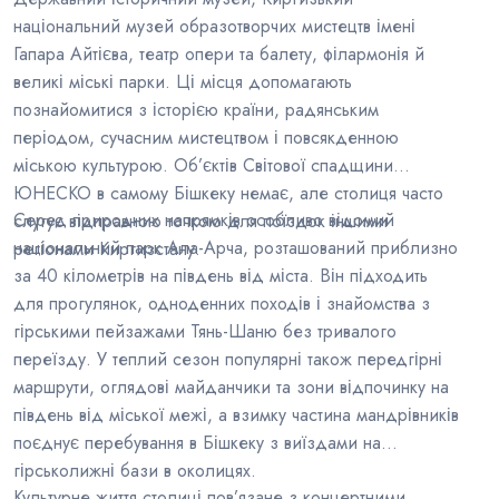
національний музей образотворчих мистецтв імені
Гапара Айтієва, театр опери та балету, філармонія й
великі міські парки. Ці місця допомагають
познайомитися з історією країни, радянським
періодом, сучасним мистецтвом і повсякденною
міською культурою. Об’єктів Світової спадщини
ЮНЕСКО в самому Бішкеку немає, але столиця часто
Серед природних напрямків особливо відомий
слугує відправною точкою для поїздок іншими
національний парк Ала-Арча, розташований приблизно
регіонами Киргизстану.
за 40 кілометрів на південь від міста. Він підходить
для прогулянок, одноденних походів і знайомства з
гірськими пейзажами Тянь-Шаню без тривалого
переїзду. У теплий сезон популярні також передгірні
маршрути, оглядові майданчики та зони відпочинку на
південь від міської межі, а взимку частина мандрівників
поєднує перебування в Бішкеку з виїздами на
гірськолижні бази в околицях.
Культурне життя столиці пов’язане з концертними