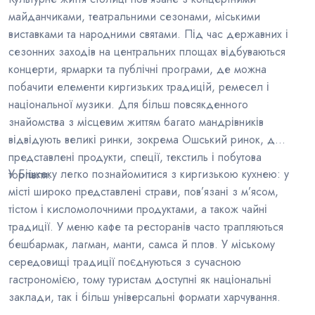
майданчиками, театральними сезонами, міськими
виставками та народними святами. Під час державних і
сезонних заходів на центральних площах відбуваються
концерти, ярмарки та публічні програми, де можна
побачити елементи киргизьких традицій, ремесел і
національної музики. Для більш повсякденного
знайомства з місцевим життям багато мандрівників
відвідують великі ринки, зокрема Ошський ринок, де
представлені продукти, спеції, текстиль і побутова
У Бішкеку легко познайомитися з киргизькою кухнею: у
торгівля.
місті широко представлені страви, пов’язані з м’ясом,
тістом і кисломолочними продуктами, а також чайні
традиції. У меню кафе та ресторанів часто трапляються
бешбармак, лагман, манти, самса й плов. У міському
середовищі традиції поєднуються з сучасною
гастрономією, тому туристам доступні як національні
заклади, так і більш універсальні формати харчування.