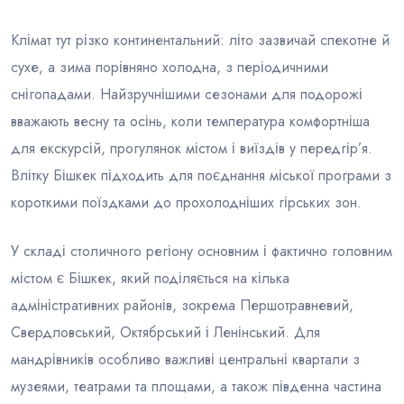
Клімат тут різко континентальний: літо зазвичай спекотне й
сухе, а зима порівняно холодна, з періодичними
снігопадами. Найзручнішими сезонами для подорожі
вважають весну та осінь, коли температура комфортніша
для екскурсій, прогулянок містом і виїздів у передгір’я.
Влітку Бішкек підходить для поєднання міської програми з
короткими поїздками до прохолодніших гірських зон.
У складі столичного регіону основним і фактично головним
містом є Бішкек, який поділяється на кілька
адміністративних районів, зокрема Першотравневий,
Свердловський, Октябрський і Ленінський. Для
мандрівників особливо важливі центральні квартали з
музеями, театрами та площами, а також південна частина