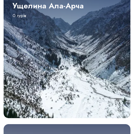
Ущелина Ала-Арча
0 турів