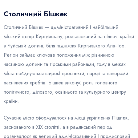
Столичний Бішкек
Блог
Столичний Бішкек — адміністративний і найбільший
міський центр Киргизстану, розташований на півночі країни
в Чуйській долині, біля підніжжя Киргизького Ала-Тоо.
Регіон займає ключове положення між рівнинною
частиною долини та гірськими районами, тому в межах
міста поєднуються широкі проспекти, парки та панорами
засніжених хребтів. Бішкек виконує роль головного
політичного, ділового, освітнього та культурного центру
країни.
Сучасне місто сформувалося на місці укріплення Пішпек,
заснованого в XIX столітті, а в радянський період
розвивалося як великий адміністративний і промисловий