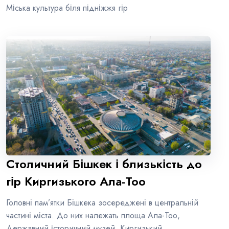
Міська культура біля підніжжя гір
Столичний Бішкек і близькість до
гір Киргизького Ала-Тоо
Головні пам’ятки Бішкека зосереджені в центральній
частині міста. До них належать площа Ала-Тоо,
Державний історичний музей, Киргизький