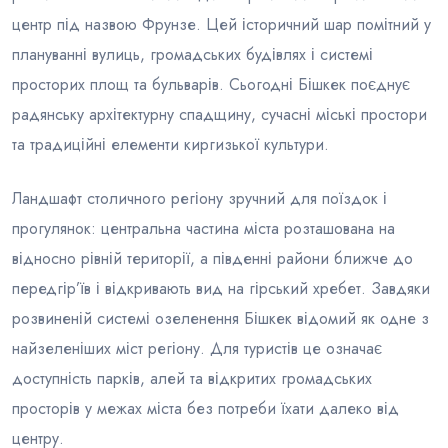
центр під назвою Фрунзе. Цей історичний шар помітний у
плануванні вулиць, громадських будівлях і системі
просторих площ та бульварів. Сьогодні Бішкек поєднує
радянську архітектурну спадщину, сучасні міські простори
та традиційні елементи киргизької культури.
Ландшафт столичного регіону зручний для поїздок і
прогулянок: центральна частина міста розташована на
відносно рівній території, а південні райони ближче до
передгір’їв і відкривають вид на гірський хребет. Завдяки
розвиненій системі озеленення Бішкек відомий як одне з
найзеленіших міст регіону. Для туристів це означає
доступність парків, алей та відкритих громадських
просторів у межах міста без потреби їхати далеко від
центру.