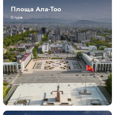
Площа Ала-Тоо
0 турів