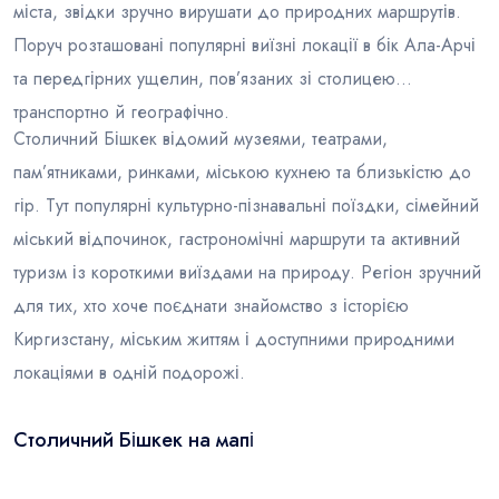
міста, звідки зручно вирушати до природних маршрутів.
Поруч розташовані популярні виїзні локації в бік Ала-Арчі
та передгірних ущелин, пов’язаних зі столицею
транспортно й географічно.
Столичний Бішкек відомий музеями, театрами,
пам’ятниками, ринками, міською кухнею та близькістю до
гір. Тут популярні культурно-пізнавальні поїздки, сімейний
міський відпочинок, гастрономічні маршрути та активний
туризм із короткими виїздами на природу. Регіон зручний
для тих, хто хоче поєднати знайомство з історією
Киргизстану, міським життям і доступними природними
локаціями в одній подорожі.
Столичний Бішкек на мапі
Leaflet
|
© OSM
×