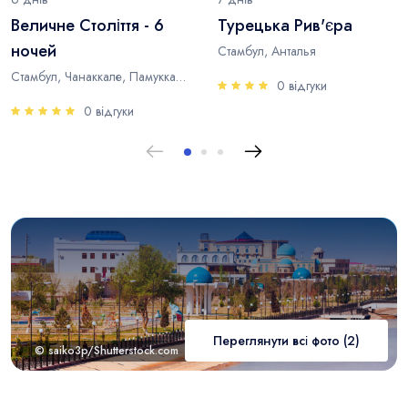
Величне Століття - 6
Турецька Рив'єра
ночей
Стамбул, Анталья
Стамбул, Чанаккале, Памуккале, Анталья
0 відгуки
0 відгуки
Переглянути всі фото (2)
© saiko3p/Shutterstock.com