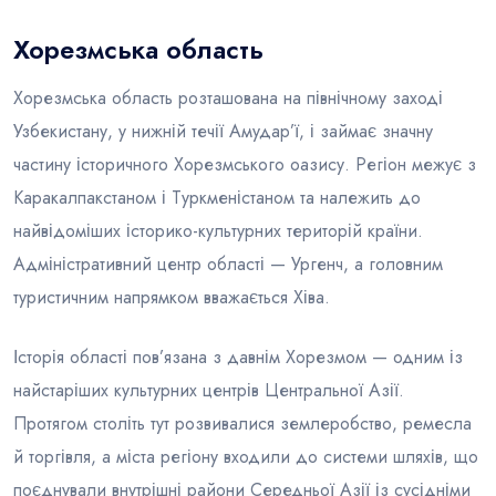
Хорезмська область
Блог
Хорезмська область розташована на північному заході
Узбекистану, у нижній течії Амудар’ї, і займає значну
частину історичного Хорезмського оазису. Регіон межує з
Каракалпакстаном і Туркменістаном та належить до
найвідоміших історико-культурних територій країни.
Адміністративний центр області — Ургенч, а головним
туристичним напрямком вважається Хіва.
Історія області пов’язана з давнім Хорезмом — одним із
найстаріших культурних центрів Центральної Азії.
Протягом століть тут розвивалися землеробство, ремесла
й торгівля, а міста регіону входили до системи шляхів, що
поєднували внутрішні райони Середньої Азії із сусідніми