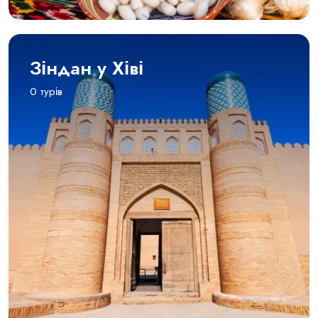
Зіндан у Хіві
0 турів