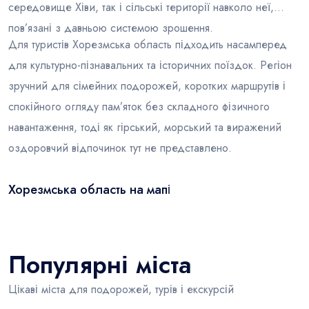
середовище Хіви, так і сільські території навколо неї,
пов’язані з давньою системою зрошення.
Для туристів Хорезмська область підходить насамперед
для культурно-пізнавальних та історичних поїздок. Регіон
зручний для сімейних подорожей, коротких маршрутів і
спокійного огляду пам’яток без складного фізичного
навантаження, тоді як гірський, морський та виражений
оздоровчий відпочинок тут не представлено.
Хорезмська область на мапі
Leaflet
|
© OSM
×
+
Хорезмська область
−
Популярні міста
Цікаві міста для подорожей, турів і екскурсій