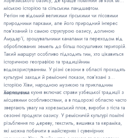
Хорезмського оазису, де краще помітний зв’язок між
міською історією та сільським ландшафтом.
Регіон не відомий великими гірськими чи лісовими
природними парками, але його природний інтерес
пов’язаний із самою структурою оазису, долиною
Амудар’ї, зрошувальними каналами та переходом від
оброблюваних земель до більш посушливих територій.
Такий маршрут особливо підходить тим, хто цікавиться
історичною географією та традиційним
водокористуванням. У різні сезони в області проходять
культурні заходи й ремісничі покази, пов’язані з
історією Хіви, народною музикою та прикладним
Хорезмська кухня включає страви узбецької традиції з
мистецтвом.
місцевими особливостями, а в подорожі областю часто
звертають увагу на хорезмський плов, вироби з тіста та
сезонні продукти оазису. У ремісничій культурі помітні
різьблення по дереву, текстиль, вишивка та кераміка,
які можна побачити в майстернях і сувенірних