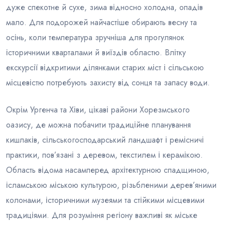
дуже спекотне й сухе, зима відносно холодна, опадів
мало. Для подорожей найчастіше обирають весну та
осінь, коли температура зручніша для прогулянок
історичними кварталами й виїздів областю. Влітку
екскурсії відкритими ділянками старих міст і сільською
місцевістю потребують захисту від сонця та запасу води.
Окрім Ургенча та Хіви, цікаві райони Хорезмського
оазису, де можна побачити традиційне планування
кишлаків, сільськогосподарський ландшафт і ремісничі
практики, пов’язані з деревом, текстилем і керамікою.
Область відома насамперед архітектурною спадщиною,
ісламською міською культурою, різьбленими дерев’яними
колонами, історичними музеями та стійкими місцевими
традиціями. Для розуміння регіону важливі як міське