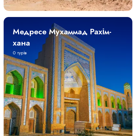
Медресе Мухаммад Рахім-
хана
0 турів