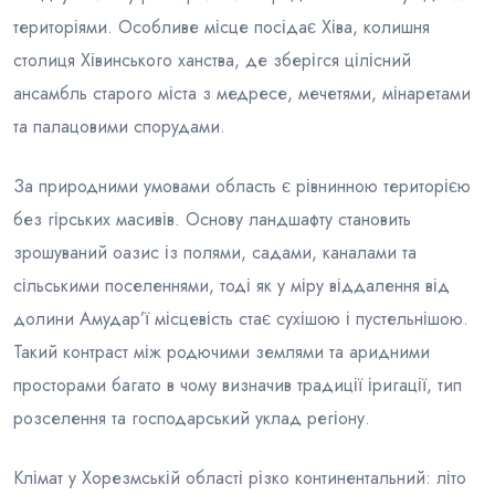
територіями. Особливе місце посідає Хіва, колишня
столиця Хівинського ханства, де зберігся цілісний
ансамбль старого міста з медресе, мечетями, мінаретами
та палацовими спорудами.
За природними умовами область є рівнинною територією
без гірських масивів. Основу ландшафту становить
зрошуваний оазис із полями, садами, каналами та
сільськими поселеннями, тоді як у міру віддалення від
долини Амудар’ї місцевість стає сухішою і пустельнішою.
Такий контраст між родючими землями та аридними
просторами багато в чому визначив традиції іригації, тип
розселення та господарський уклад регіону.
Клімат у Хорезмській області різко континентальний: літо