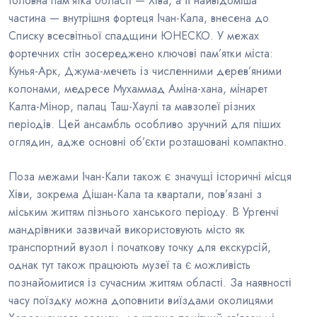
Головна пам’ятка області — Хіва, а її найвідоміша
частина — внутрішня фортеця Ічан-Кала, внесена до
Списку всесвітньої спадщини ЮНЕСКО. У межах
фортечних стін зосереджено ключові пам’ятки міста:
Кунья-Арк, Джума-мечеть із численними дерев’яними
колонами, медресе Мухаммад Аміна-хана, мінарет
Калта-Мінор, палац Таш-Хаулі та мавзолеї різних
періодів. Цей ансамбль особливо зручний для піших
оглядин, адже основні об’єкти розташовані компактно.
Поза межами Ічан-Кали також є значущі історичні місця
Хіви, зокрема Дішан-Кала та квартали, пов’язані з
міським життям пізнього ханського періоду. В Ургенчі
мандрівники зазвичай використовують місто як
транспортний вузол і початкову точку для екскурсій,
однак тут також працюють музеї та є можливість
познайомитися із сучасним життям області. За наявності
часу поїздку можна доповнити виїздами околицями