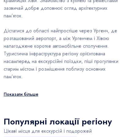
крамницях Хіви. Знайомство з кухнею та ремеслами
зазвичай добре доповнює огляд архітектурних
пам’яток.
Дістатися до області найпростіше через Ургенч, де
розташований аеропорт, а між Ургенчем і Хівою
налагоджене коротке автомобільне сполучення.
Туристична інфраструктура регіону орієнтована
насамперед на екскурсійні поїздки, піші прогулянки
старим містом і розміщення поблизу основних
пам’яток.
Показати більше
Популярні локації регіону
Цікаві місця для екскурсій і подорожей