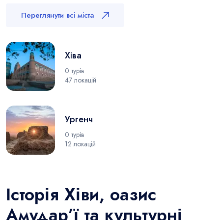
Переглянути всі міста
Хіва
0 турів
47 локацій
Ургенч
0 турів
12 локацій
Історія Хіви, оазис
Амудар’ї та культурні