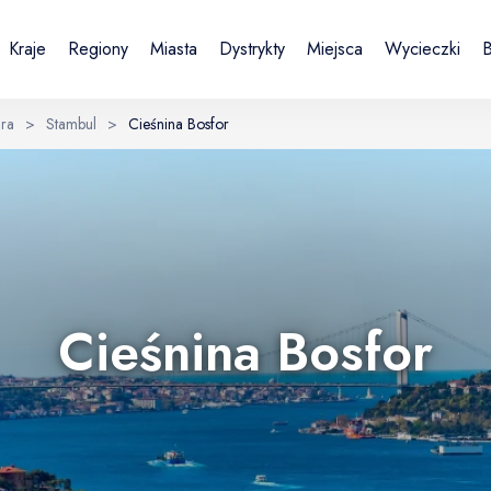
Kraje
Regiony
Miasta
Dystrykty
Miejsca
Wycieczki
B
ra
>
Stambul
>
Cieśnina Bosfor
Sign in or create account
Zakładając konto, akceptujesz Regulamin i Politykę prywatności.
UK
DE
Українська
Deutsch
E-mail
Cieśnina Bosfor
Continue with email