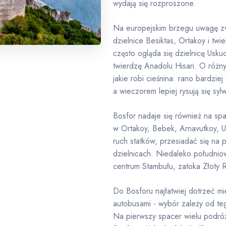
wydają się rozproszone.
Na europejskim brzegu uwagę zw
dzielnice Besiktas, Ortakoy i twie
często ogląda się dzielnicę Usku
twierdzę Anadolu Hisari. O różny
jakie robi cieśnina: rano bardziej
a wieczorem lepiej rysują się sy
Bosfor nadaje się również na sp
w Ortakoy, Bebek, Arnavutkoy, 
ruch statków, przesiadać się na 
dzielnicach. Niedaleko południowe
centrum Stambułu, zatoka Złoty R
Do Bosforu najłatwiej dotrzeć mi
autobusami - wybór zależy od te
Na pierwszy spacer wielu podróż