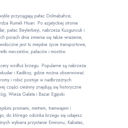
ykle przyciągają pałac Dolmabahce,
rdza Rumeli Hisari. Po azjatyckiej stronie
dar, pałac Beylerbeyi, nabrzeża Kuzguncuk i
ch porach dnia zmienia się także wrażenie,
 widoczne jest tu miejskie życie transportowe,
lwetki meczetów, pałaców i mostów.
acery wzdłuż brzegu. Popularne są nabrzeża
Uskudar i Kadikoy, gdzie można obserwować
promy i robić postoje w nadbrzeżnych
j części cieśniny znajdują się historyczne
óg, Wieża Galata i Bazar Egipski.
ejskimi promami, metrem, tramwajem i
go, do którego odcinka brzegu się udajesz.
nych wybiera przystanie Eminonu, Kabatas,