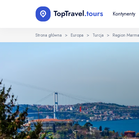
Kontynenty
Strona główna
>
Europa
>
Turcja
>
Region Marma
Wybierz język
EN
RU
English
Русский