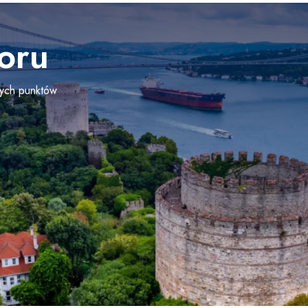
oru
nych punktów