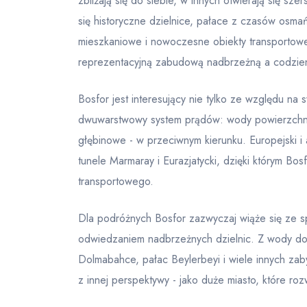
zbliżają się do siebie, w innych otwierają się s
się historyczne dzielnice, pałace z czasów osmańs
mieszkaniowe i nowoczesne obiekty transportowe
reprezentacyjną zabudową nadbrzeżną a codzie
Bosfor jest interesujący nie tylko ze względu na s
dwuwarstwowy system prądów: wody powierzchn
głębinowe - w przeciwnym kierunku. Europejski i 
tunele Marmaray i Eurazjatycki, dzięki którym Bo
transportowego.
Dla podróżnych Bosfor zazwyczaj wiąże się ze s
odwiedzaniem nadbrzeżnych dzielnic. Z wody dobr
Dolmabahce, pałac Beylerbeyi i wiele innych za
z innej perspektywy - jako duże miasto, które ro