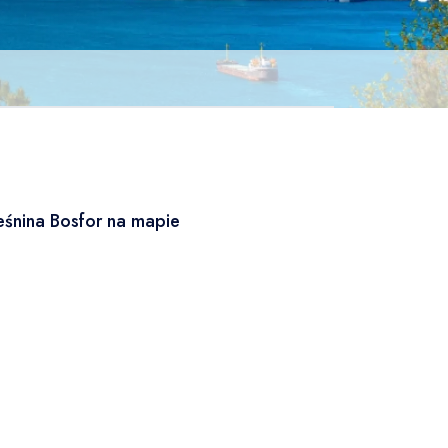
eśnina Bosfor na mapie
Leaflet
|
© OSM
×
+
Cieśnina Bosfor
−