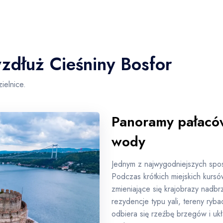
wzdłuż Cieśniny Bosfor
ielnice.
Panoramy pałaców
wody
Jednym z najwygodniejszych spo
Podczas krótkich miejskich kurs
zmieniające się krajobrazy nadbr
rezydencje typu yali, tereny ryb
odbiera się rzeźbę brzegów i ukł