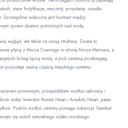
zersze przestrzenie wodne. Na brzegach Bosforu przeplatają
kich, stare fortyfikacje, meczety, przystanie, osiedla
. Szczególnie widoczny jest kontrast między
nnym życiem dzielnic położonych nad wodą.
wój wygląd, ale także na swoją strukturę. Działa tu
iowe płyną z Morza Czarnego w stronę Morza Marmara, a
azjatycki brzeg łączą mosty, a pod cieśniną przebiegają
sfor pozostaje ważną częścią miejskiego systemu
pacerami promowymi, przejażdżkami wzdłuż nabrzeży i
ze widać twierdze Rumeli Hisari i Anadolu Hisari, pałac
bytków. Podróż wzdłuż cieśniny pomaga zobaczyć Stambuł
zwinęło się wokół naturalnego szlaku morskiego.